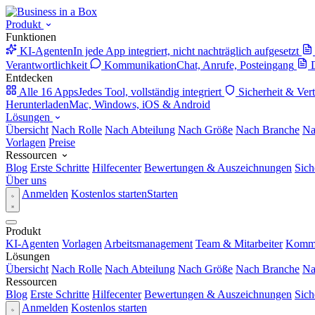
Produkt
Funktionen
KI-Agenten
In jede App integriert, nicht nachträglich aufgesetzt
Verantwortlichkeit
Kommunikation
Chat, Anrufe, Posteingang
Entdecken
Alle 16 Apps
Jedes Tool, vollständig integriert
Sicherheit & Ver
Herunterladen
Mac, Windows, iOS & Android
Lösungen
Übersicht
Nach Rolle
Nach Abteilung
Nach Größe
Nach Branche
Na
Vorlagen
Preise
Ressourcen
Blog
Erste Schritte
Hilfecenter
Bewertungen & Auszeichnungen
Sich
Über uns
Anmelden
Kostenlos starten
Starten
Produkt
KI-Agenten
Vorlagen
Arbeitsmanagement
Team & Mitarbeiter
Kommu
Lösungen
Übersicht
Nach Rolle
Nach Abteilung
Nach Größe
Nach Branche
Na
Ressourcen
Blog
Erste Schritte
Hilfecenter
Bewertungen & Auszeichnungen
Sich
Anmelden
Kostenlos starten