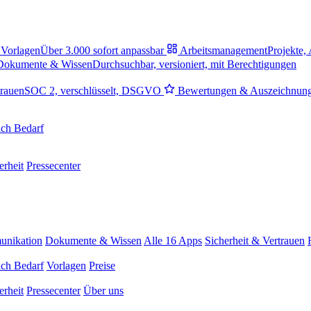
Vorlagen
Über 3.000 sofort anpassbar
Arbeitsmanagement
Projekte,
Dokumente & Wissen
Durchsuchbar, versioniert, mit Berechtigungen
trauen
SOC 2, verschlüsselt, DSGVO
Bewertungen & Auszeichnun
ch Bedarf
erheit
Pressecenter
nikation
Dokumente & Wissen
Alle 16 Apps
Sicherheit & Vertrauen
ch Bedarf
Vorlagen
Preise
erheit
Pressecenter
Über uns