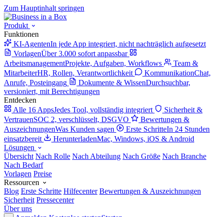
Zum Hauptinhalt springen
Produkt
Funktionen
KI-Agenten
In jede App integriert, nicht nachträglich aufgesetzt
Vorlagen
Über 3.000 sofort anpassbar
Arbeitsmanagement
Projekte, Aufgaben, Workflows
Team &
Mitarbeiter
HR, Rollen, Verantwortlichkeit
Kommunikation
Chat,
Anrufe, Posteingang
Dokumente & Wissen
Durchsuchbar,
versioniert, mit Berechtigungen
Entdecken
Alle 16 Apps
Jedes Tool, vollständig integriert
Sicherheit &
Vertrauen
SOC 2, verschlüsselt, DSGVO
Bewertungen &
Auszeichnungen
Was Kunden sagen
Erste Schritte
In 24 Stunden
einsatzbereit
Herunterladen
Mac, Windows, iOS & Android
Lösungen
Übersicht
Nach Rolle
Nach Abteilung
Nach Größe
Nach Branche
Nach Bedarf
Vorlagen
Preise
Ressourcen
Blog
Erste Schritte
Hilfecenter
Bewertungen & Auszeichnungen
Sicherheit
Pressecenter
Über uns