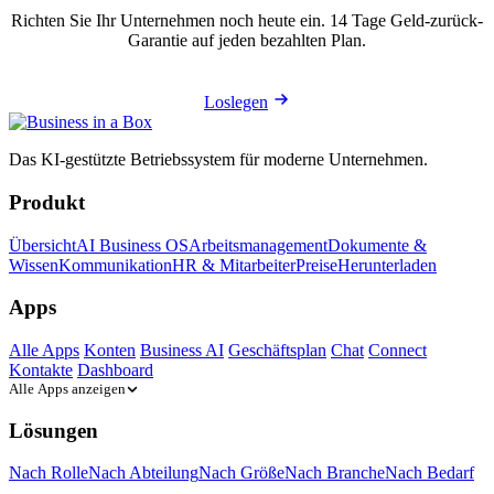
Richten Sie Ihr Unternehmen noch heute ein. 14 Tage Geld-zurück-
Garantie auf jeden bezahlten Plan.
Loslegen
Das KI-gestützte Betriebssystem für moderne Unternehmen.
Produkt
Übersicht
AI Business OS
Arbeitsmanagement
Dokumente &
Wissen
Kommunikation
HR & Mitarbeiter
Preise
Herunterladen
Apps
Alle Apps
Konten
Business AI
Geschäftsplan
Chat
Connect
Kontakte
Dashboard
Alle Apps anzeigen
Lösungen
Nach Rolle
Nach Abteilung
Nach Größe
Nach Branche
Nach Bedarf