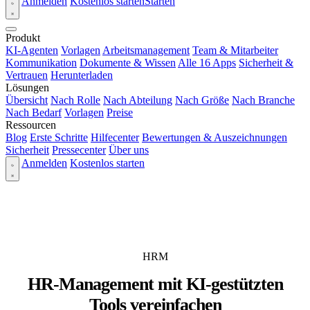
Anmelden
Kostenlos starten
Starten
Produkt
KI-Agenten
Vorlagen
Arbeitsmanagement
Team & Mitarbeiter
Kommunikation
Dokumente & Wissen
Alle 16 Apps
Sicherheit &
Vertrauen
Herunterladen
Lösungen
Übersicht
Nach Rolle
Nach Abteilung
Nach Größe
Nach Branche
Nach Bedarf
Vorlagen
Preise
Ressourcen
Blog
Erste Schritte
Hilfecenter
Bewertungen & Auszeichnungen
Sicherheit
Pressecenter
Über uns
Anmelden
Kostenlos starten
HRM
HR-Management mit KI-gestützten
Tools vereinfachen