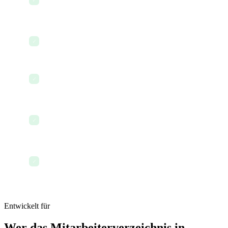
Organisation
Mobilfreundlicher Verzeichniszugriff
✓
Datenschutzkontrollen für sensible Informationen
✓
Massenexport des Verzeichnisses für
✓
Verwaltungszwecke
Integration mit Onboarding und Offboarding
✓
Entwickelt für
Wer das Mitarbeiterverzeichnis in