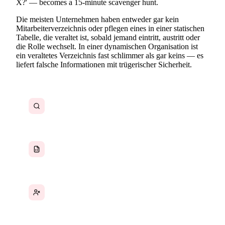
X?' — becomes a 15-minute scavenger hunt.
Die meisten Unternehmen haben entweder gar kein
Mitarbeiterverzeichnis oder pflegen eines in einer statischen
Tabelle, die veraltet ist, sobald jemand eintritt, austritt oder
die Rolle wechselt. In einer dynamischen Organisation ist
ein veraltetes Verzeichnis fast schlimmer als gar keins — es
liefert falsche Informationen mit trügerischer Sicherheit.
Die richtige Person nicht schnell finden
Mitarbeiterdaten in veralteten Tabellen
Neue Mitarbeiter wissen nicht, wer was macht