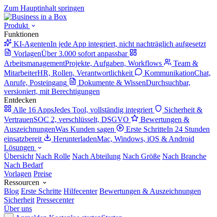
Zum Hauptinhalt springen
Produkt
Funktionen
KI-Agenten
In jede App integriert, nicht nachträglich aufgesetzt
Vorlagen
Über 3.000 sofort anpassbar
Arbeitsmanagement
Projekte, Aufgaben, Workflows
Team &
Mitarbeiter
HR, Rollen, Verantwortlichkeit
Kommunikation
Chat,
Anrufe, Posteingang
Dokumente & Wissen
Durchsuchbar,
versioniert, mit Berechtigungen
Entdecken
Alle 16 Apps
Jedes Tool, vollständig integriert
Sicherheit &
Vertrauen
SOC 2, verschlüsselt, DSGVO
Bewertungen &
Auszeichnungen
Was Kunden sagen
Erste Schritte
In 24 Stunden
einsatzbereit
Herunterladen
Mac, Windows, iOS & Android
Lösungen
Übersicht
Nach Rolle
Nach Abteilung
Nach Größe
Nach Branche
Nach Bedarf
Vorlagen
Preise
Ressourcen
Blog
Erste Schritte
Hilfecenter
Bewertungen & Auszeichnungen
Sicherheit
Pressecenter
Über uns