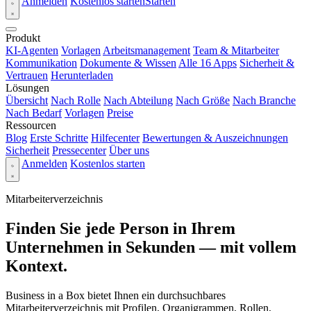
Anmelden
Kostenlos starten
Starten
Produkt
KI-Agenten
Vorlagen
Arbeitsmanagement
Team & Mitarbeiter
Kommunikation
Dokumente & Wissen
Alle 16 Apps
Sicherheit &
Vertrauen
Herunterladen
Lösungen
Übersicht
Nach Rolle
Nach Abteilung
Nach Größe
Nach Branche
Nach Bedarf
Vorlagen
Preise
Ressourcen
Blog
Erste Schritte
Hilfecenter
Bewertungen & Auszeichnungen
Sicherheit
Pressecenter
Über uns
Anmelden
Kostenlos starten
Mitarbeiterverzeichnis
Finden Sie jede Person in Ihrem
Unternehmen in Sekunden — mit vollem
Kontext.
Business in a Box bietet Ihnen ein durchsuchbares
Mitarbeiterverzeichnis mit Profilen, Organigrammen, Rollen,