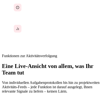
Blockaden bleiben tagelang unentdeckt, weil
niemand sie proaktiv meldet
Keine Daten, um Kunden oder der
Geschäftsleitung zu zeigen, was das Team diese
Woche tatsächlich geleistet hat
Funktionen zur Aktivitätsverfolgung
Eine Live-Ansicht von allem, was Ihr
Team tut
Von individuellen Aufgabenprotokollen bis hin zu projektweiten
Aktivitäts-Feeds – jede Funktion ist darauf ausgelegt, Ihnen
relevante Signale zu liefern – keinen Lärm.