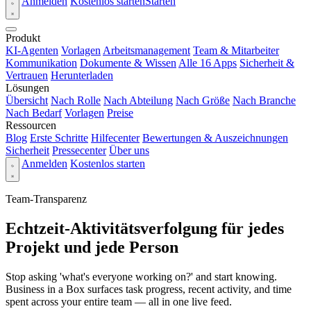
Anmelden
Kostenlos starten
Starten
Produkt
KI-Agenten
Vorlagen
Arbeitsmanagement
Team & Mitarbeiter
Kommunikation
Dokumente & Wissen
Alle 16 Apps
Sicherheit &
Vertrauen
Herunterladen
Lösungen
Übersicht
Nach Rolle
Nach Abteilung
Nach Größe
Nach Branche
Nach Bedarf
Vorlagen
Preise
Ressourcen
Blog
Erste Schritte
Hilfecenter
Bewertungen & Auszeichnungen
Sicherheit
Pressecenter
Über uns
Anmelden
Kostenlos starten
Team-Transparenz
Echtzeit-Aktivitätsverfolgung für jedes
Projekt und jede Person
Stop asking 'what's everyone working on?' and start knowing.
Business in a Box surfaces task progress, recent activity, and time
spent across your entire team — all in one live feed.