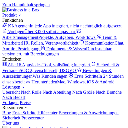
Zum Hauptinhalt springen
Produkt
Funktionen
KI-Agenten
In jede App integriert, nicht nachträglich aufgesetzt
Vorlagen
Über 3.000 sofort anpassbar
Arbeitsmanagement
Projekte, Aufgaben, Workflows
Team &
Mitarbeiter
HR, Rollen, Verantwortlichkeit
Kommunikation
Chat,
Anrufe, Posteingang
Dokumente & Wissen
Durchsuchbar,
versioniert, mit Berechtigungen
Entdecken
Alle 16 Apps
Jedes Tool, vollständig integriert
Sicherheit &
Vertrauen
SOC 2, verschlüsselt, DSGVO
Bewertungen &
Auszeichnungen
Was Kunden sagen
Erste Schritte
In 24 Stunden
einsatzbereit
Herunterladen
Mac, Windows, iOS & Android
Lösungen
Übersicht
Nach Rolle
Nach Abteilung
Nach Größe
Nach Branche
Nach Bedarf
Vorlagen
Preise
Ressourcen
Blog
Erste Schritte
Hilfecenter
Bewertungen & Auszeichnungen
Sicherheit
Pressecenter
Über uns