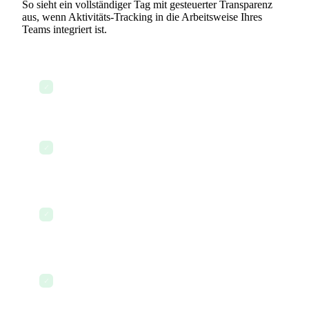
So sieht ein vollständiger Tag mit gesteuerter Transparenz
aus, wenn Aktivitäts-Tracking in die Arbeitsweise Ihres
Teams integriert ist.
8:00 Uhr — Manager öffnet das Aktivitäts-
✓
Dashboard vor jedem Stand-up-Meeting
8:02 AM — Immediately sees three tasks moved
✓
to 'In Progress' overnight by remote teammates
8:10 Uhr — Bemerkt, dass eine hoch priorisierte
Aufgabe seit zwei Tagen nicht angefasst wurde –
✓
markiert sie
8:30 Uhr — Stand-up dauert 8 Minuten statt 25,
✓
weil alle den Live-Feed sehen können