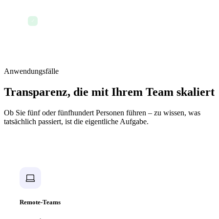
Fortlaufend — Jede Aktion wird automatisch
protokolliert – keine Status-E-Mails, kein Stand-
✓
up-Theater
Anwendungsfälle
Transparenz, die mit Ihrem Team skaliert
Ob Sie fünf oder fünfhundert Personen führen – zu wissen, was
tatsächlich passiert, ist die eigentliche Aufgabe.
Remote-Teams