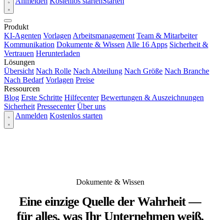
Anmelden
Kostenlos starten
Starten
Produkt
KI-Agenten
Vorlagen
Arbeitsmanagement
Team & Mitarbeiter
Kommunikation
Dokumente & Wissen
Alle 16 Apps
Sicherheit &
Vertrauen
Herunterladen
Lösungen
Übersicht
Nach Rolle
Nach Abteilung
Nach Größe
Nach Branche
Nach Bedarf
Vorlagen
Preise
Ressourcen
Blog
Erste Schritte
Hilfecenter
Bewertungen & Auszeichnungen
Sicherheit
Pressecenter
Über uns
Anmelden
Kostenlos starten
Dokumente & Wissen
Eine einzige Quelle der Wahrheit —
für alles, was Ihr Unternehmen weiß.