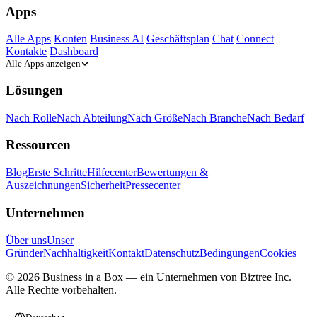
Apps
Alle Apps
Konten
Business AI
Geschäftsplan
Chat
Connect
Kontakte
Dashboard
Alle Apps anzeigen
Lösungen
Nach Rolle
Nach Abteilung
Nach Größe
Nach Branche
Nach Bedarf
Ressourcen
Blog
Erste Schritte
Hilfecenter
Bewertungen &
Auszeichnungen
Sicherheit
Pressecenter
Unternehmen
Über uns
Unser
Gründer
Nachhaltigkeit
Kontakt
Datenschutz
Bedingungen
Cookies
© 2026 Business in a Box — ein Unternehmen von
Biztree Inc.
Alle Rechte vorbehalten.