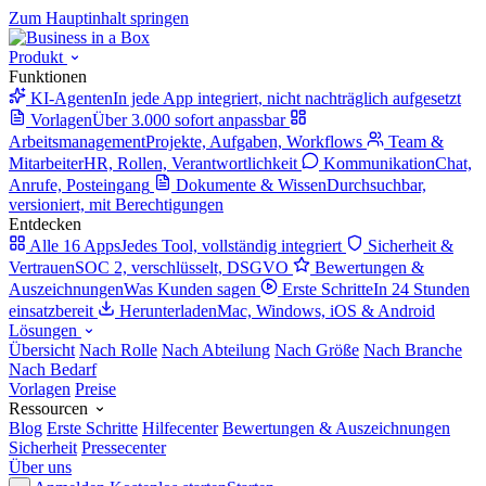
Zum Hauptinhalt springen
Produkt
Funktionen
KI-Agenten
In jede App integriert, nicht nachträglich aufgesetzt
Vorlagen
Über 3.000 sofort anpassbar
Arbeitsmanagement
Projekte, Aufgaben, Workflows
Team &
Mitarbeiter
HR, Rollen, Verantwortlichkeit
Kommunikation
Chat,
Anrufe, Posteingang
Dokumente & Wissen
Durchsuchbar,
versioniert, mit Berechtigungen
Entdecken
Alle 16 Apps
Jedes Tool, vollständig integriert
Sicherheit &
Vertrauen
SOC 2, verschlüsselt, DSGVO
Bewertungen &
Auszeichnungen
Was Kunden sagen
Erste Schritte
In 24 Stunden
einsatzbereit
Herunterladen
Mac, Windows, iOS & Android
Lösungen
Übersicht
Nach Rolle
Nach Abteilung
Nach Größe
Nach Branche
Nach Bedarf
Vorlagen
Preise
Ressourcen
Blog
Erste Schritte
Hilfecenter
Bewertungen & Auszeichnungen
Sicherheit
Pressecenter
Über uns