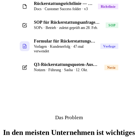
Rückerstattungsrichtlinie — aktualisiert am 4. März von Riley
Richtlinie
Docs · Customer Success folder · v3
SOP für Rückerstattungsanfragen — schrittweiser Prozess für den Support
SOP
SOPs · Betrieb · zuletzt geprüft am 28. Feb.
Formular für Rückerstattungsanfragen — Vorlage
Vorlagen · Kundenerfolg · 47-mal
Vorlage
verwendet
Q3-Rückerstattungsquoten-Auswertung — Team-Notizen vom Offsite
Notiz
Notizen · Führung · Sasha · 12. Okt.
Das Problem
In den meisten Unternehmen ist wichtiges