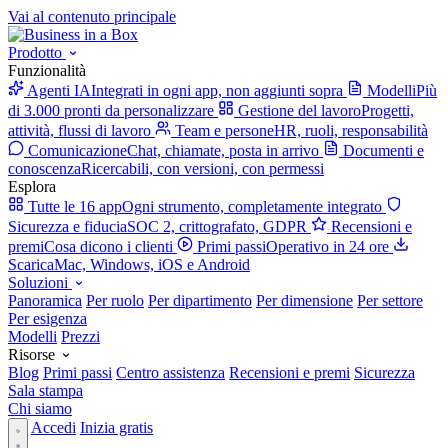
Vai al contenuto principale
Prodotto
Funzionalità
Agenti IA
Integrati in ogni app, non aggiunti sopra
Modelli
Più
di 3.000 pronti da personalizzare
Gestione del lavoro
Progetti,
attività, flussi di lavoro
Team e persone
HR, ruoli, responsabilità
Comunicazione
Chat, chiamate, posta in arrivo
Documenti e
conoscenza
Ricercabili, con versioni, con permessi
Esplora
Tutte le 16 app
Ogni strumento, completamente integrato
Sicurezza e fiducia
SOC 2, crittografato, GDPR
Recensioni e
premi
Cosa dicono i clienti
Primi passi
Operativo in 24 ore
Scarica
Mac, Windows, iOS e Android
Soluzioni
Panoramica
Per ruolo
Per dipartimento
Per dimensione
Per settore
Per esigenza
Modelli
Prezzi
Risorse
Blog
Primi passi
Centro assistenza
Recensioni e premi
Sicurezza
Sala stampa
Chi siamo
Accedi
Inizia gratis