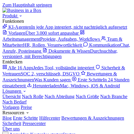
Zum Hauptinhalt springen
Produkt
Funktionen
KI-Agenten
In jede App integriert, nicht nachträglich aufgesetzt
Vorlagen
Über 3.000 sofort anpassbar
Arbeitsmanagement
Projekte, Aufgaben, Workflows
Team &
Mitarbeiter
HR, Rollen, Verantwortlichkeit
Kommunikation
Chat,
Anrufe, Posteingang
Dokumente & Wissen
Durchsuchbar,
versioniert, mit Berechtigungen
Entdecken
Alle 16 Apps
Jedes Tool, vollständig integriert
Sicherheit &
Vertrauen
SOC 2, verschlüsselt, DSGVO
Bewertungen &
Auszeichnungen
Was Kunden sagen
Erste Schritte
In 24 Stunden
einsatzbereit
Herunterladen
Mac, Windows, iOS & Android
Lösungen
Übersicht
Nach Rolle
Nach Abteilung
Nach Größe
Nach Branche
Nach Bedarf
Vorlagen
Preise
Ressourcen
Blog
Erste Schritte
Hilfecenter
Bewertungen & Auszeichnungen
Sicherheit
Pressecenter
Über uns