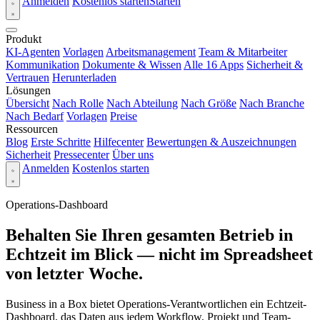
Anmelden
Kostenlos starten
Starten
Produkt
KI-Agenten
Vorlagen
Arbeitsmanagement
Team & Mitarbeiter
Kommunikation
Dokumente & Wissen
Alle 16 Apps
Sicherheit &
Vertrauen
Herunterladen
Lösungen
Übersicht
Nach Rolle
Nach Abteilung
Nach Größe
Nach Branche
Nach Bedarf
Vorlagen
Preise
Ressourcen
Blog
Erste Schritte
Hilfecenter
Bewertungen & Auszeichnungen
Sicherheit
Pressecenter
Über uns
Anmelden
Kostenlos starten
Operations-Dashboard
Behalten Sie Ihren gesamten Betrieb in
Echtzeit im Blick — nicht im Spreadsheet
von letzter Woche.
Business in a Box bietet Operations-Verantwortlichen ein Echtzeit-
Dashboard, das Daten aus jedem Workflow, Projekt und Team-