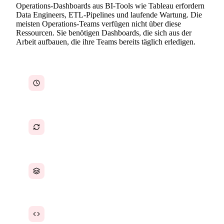
Operations-Dashboards aus BI-Tools wie Tableau erfordern
Data Engineers, ETL-Pipelines und laufende Wartung. Die
meisten Operations-Teams verfügen nicht über diese
Ressourcen. Sie benötigen Dashboards, die sich aus der
Arbeit aufbauen, die ihre Teams bereits täglich erledigen.
Stunden für die manuelle Erstellung von
Operations-Berichten
Daten sind veraltet, wenn die Berichte fertig
sind
Daten verstreut über zu viele Systeme
BI-Tools erfordern technisches Fachwissen zur
Einrichtung