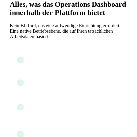
Alles, was das Operations Dashboard
innerhalb der Plattform bietet
Kein BI-Tool, das eine aufwendige Einrichtung erfordert.
Eine native Betriebsebene, die auf Ihren tatsächlichen
Arbeitsdaten basiert.
Echtzeit-Überwachung des Workflow-Status
✓
Dashboards für Team-Auslastung und -Kapazität
✓
Verfolgung operativer KPIs und SLA-
✓
Überwachung
KI-gestützte Anomalieerkennung und
✓
Benachrichtigungen