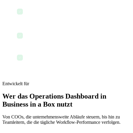
Überwachung von Lagerbestand und
✓
Anlagenstatus
Mobil optimierter Dashboard-Zugriff
✓
Betriebsdaten exportieren und teilen
✓
Entwickelt für
Wer das Operations Dashboard in
Business in a Box nutzt
Von COOs, die unternehmensweite Abläufe steuern, bis hin zu
Teamleitern, die die tägliche Workflow-Performance verfolgen.