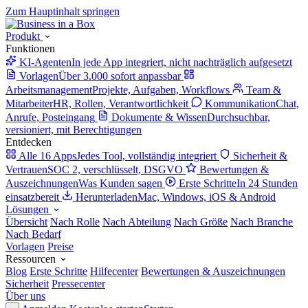
Zum Hauptinhalt springen
Produkt
Funktionen
KI-Agenten
In jede App integriert, nicht nachträglich aufgesetzt
Vorlagen
Über 3.000 sofort anpassbar
Arbeitsmanagement
Projekte, Aufgaben, Workflows
Team &
Mitarbeiter
HR, Rollen, Verantwortlichkeit
Kommunikation
Chat,
Anrufe, Posteingang
Dokumente & Wissen
Durchsuchbar,
versioniert, mit Berechtigungen
Entdecken
Alle 16 Apps
Jedes Tool, vollständig integriert
Sicherheit &
Vertrauen
SOC 2, verschlüsselt, DSGVO
Bewertungen &
Auszeichnungen
Was Kunden sagen
Erste Schritte
In 24 Stunden
einsatzbereit
Herunterladen
Mac, Windows, iOS & Android
Lösungen
Übersicht
Nach Rolle
Nach Abteilung
Nach Größe
Nach Branche
Nach Bedarf
Vorlagen
Preise
Ressourcen
Blog
Erste Schritte
Hilfecenter
Bewertungen & Auszeichnungen
Sicherheit
Pressecenter
Über uns