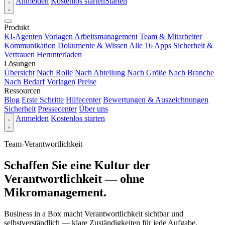
Anmelden
Kostenlos starten
Starten
Produkt
KI-Agenten
Vorlagen
Arbeitsmanagement
Team & Mitarbeiter
Kommunikation
Dokumente & Wissen
Alle 16 Apps
Sicherheit &
Vertrauen
Herunterladen
Lösungen
Übersicht
Nach Rolle
Nach Abteilung
Nach Größe
Nach Branche
Nach Bedarf
Vorlagen
Preise
Ressourcen
Blog
Erste Schritte
Hilfecenter
Bewertungen & Auszeichnungen
Sicherheit
Pressecenter
Über uns
Anmelden
Kostenlos starten
Team-Verantwortlichkeit
Schaffen Sie eine Kultur der
Verantwortlichkeit — ohne
Mikromanagement.
Business in a Box macht Verantwortlichkeit sichtbar und
selbstverständlich — klare Zuständigkeiten für jede Aufgabe,