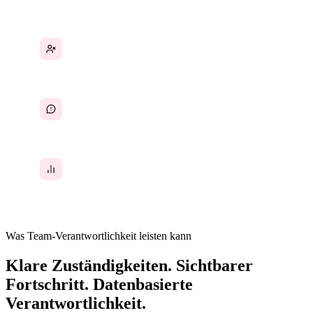
Schuldzuweisungskultur durch fehlende Fakten
Mündliche Zusagen ohne Dokumentation
Leistungsbewertung auf Basis von
Wahrnehmung, nicht von Daten
Was Team-Verantwortlichkeit leisten kann
Klare Zuständigkeiten. Sichtbarer
Fortschritt. Datenbasierte
Verantwortlichkeit.