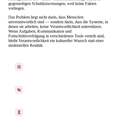
gegenseitigen Schuldzuweisungen, weil keine Fakten
vorliegen.
Das Problem liegt nicht darin, dass Menschen
unverantwortlich sind — sondern darin, dass die Systeme, in
denen sie arbeiten, keine Verantwortlichkeit unterstützen.
Wenn Aufgaben, Kommunikation und
Fortschrittsverfolgung in verschiedenen Tools verteilt sind,
bleibt Verantwortlichkeit ein kultureller Wunsch statt einer
strukturellen Realität.
Unklare Zuständigkeiten bei Aufgaben und
Ergebnissen
Keine Transparenz über individuelle Fortschritte
Verpasste Fristen ohne nachvollziehbare
Dokumentation