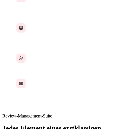
Beurteilungskriterien, bis es zu spät ist, um zu
handeln
Beurteilungsdaten befinden sich in einem
separaten HR-Portal, das von der tatsächlichen
Arbeitsaktivität abgekoppelt ist
Kein Selbstbeurteilungsprozess — Mitarbeiter
sind passive Empfänger, keine Teilnehmer
Keine 360-Grad-Feedback-Möglichkeit für
kleine Unternehmen ohne eine Enterprise-HR-
Suite
Review-Management-Suite
Jedes Element eines erstklassigen