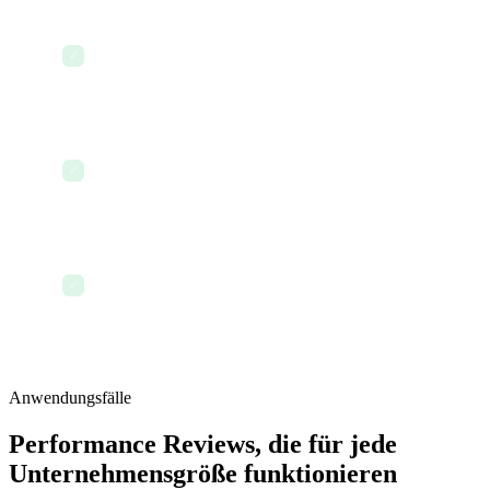
In Bewertungen erstellte Entwicklungsziele
werden automatisch mit zukünftigen Aufgaben
✓
und Check-ins verknüpft
Die Bewertungshistorie wird dauerhaft im Profil
des Mitarbeiters gespeichert – zugänglich für
✓
zukünftige Zyklen
Den Check-in-Zyklus des nächsten Quartals
starten – mit automatisch übernommenem
✓
Bewertungskontext
Anwendungsfälle
Performance Reviews, die für jede
Unternehmensgröße funktionieren