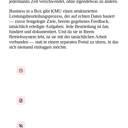
jedermanns Zeit verschwendet, ohne irgendetwas zu ändern.
Business in a Box gibt KMU einen strukturierten
Leistungsbeurteilungsprozess, der auf echten Daten basiert
— zuvor festgelegte Ziele, bereits gegebenes Feedback,
tatsächlich erledigte Aufgaben. Jede Beurteilung ist fair,
fundiert und dokumentiert. Und da sie in Ihrem
Betriebssystem lebt, ist sie mit der tatsächlichen Arbeit
verbunden — statt in einem separaten Portal zu sitzen, in das
sich niemand einloggen möchte.
Jährliche Beurteilungen auf Basis von
Erinnerungen, weil während des Jahres nichts
dokumentiert wurde
Inkonsistente Frameworks, bei denen jeder
Vorgesetzte Beurteilungen anders durchführt
Mitarbeiter haben keinen Einblick in ihre