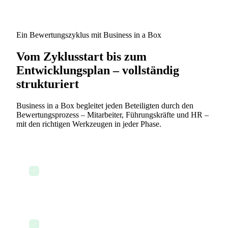
Ein Bewertungszyklus mit Business in a Box
Vom Zyklusstart bis zum
Entwicklungsplan – vollständig
strukturiert
Business in a Box begleitet jeden Beteiligten durch den
Bewertungsprozess – Mitarbeiter, Führungskräfte und HR –
mit den richtigen Werkzeugen in jeder Phase.
HR startet den Bewertungszyklus mit einem Klick
– Vorlagen, Zeitpläne und Benachrichtigungen
✓
werden automatisch versendet
Jeder Mitarbeiter erhält ein
Selbstbeurteilungsformular mit vorausgefüllten
✓