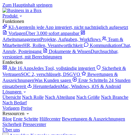
Zum Hauptinhalt springen
Produkt
Funktionen
KI-Agenten
In jede App integriert, nicht nachträglich aufgesetzt
Vorlagen
Über 3.000 sofort anpassbar
Arbeitsmanagement
Projekte, Aufgaben, Workflows
Team &
Mitarbeiter
HR, Rollen, Verantwortlichkeit
Kommunikation
Chat,
Anrufe, Posteingang
Dokumente & Wissen
Durchsuchbar,
versioniert, mit Berechtigungen
Entdecken
Alle 16 Apps
Jedes Tool, vollständig integriert
Sicherheit &
Vertrauen
SOC 2, verschlüsselt, DSGVO
Bewertungen &
Auszeichnungen
Was Kunden sagen
Erste Schritte
In 24 Stunden
einsatzbereit
Herunterladen
Mac, Windows, iOS & Android
Lösungen
Übersicht
Nach Rolle
Nach Abteilung
Nach Größe
Nach Branche
Nach Bedarf
Vorlagen
Preise
Ressourcen
Blog
Erste Schritte
Hilfecenter
Bewertungen & Auszeichnungen
Sicherheit
Pressecenter
Über uns