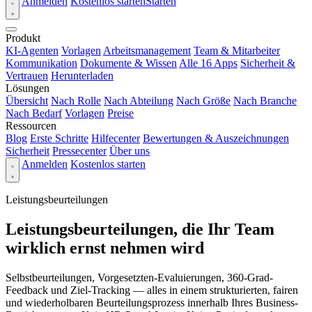
Anmelden
Kostenlos starten
Starten
Produkt
KI-Agenten
Vorlagen
Arbeitsmanagement
Team & Mitarbeiter
Kommunikation
Dokumente & Wissen
Alle 16 Apps
Sicherheit &
Vertrauen
Herunterladen
Lösungen
Übersicht
Nach Rolle
Nach Abteilung
Nach Größe
Nach Branche
Nach Bedarf
Vorlagen
Preise
Ressourcen
Blog
Erste Schritte
Hilfecenter
Bewertungen & Auszeichnungen
Sicherheit
Pressecenter
Über uns
Anmelden
Kostenlos starten
Leistungsbeurteilungen
Leistungsbeurteilungen, die Ihr Team
wirklich ernst nehmen wird
Selbstbeurteilungen, Vorgesetzten-Evaluierungen, 360-Grad-
Feedback und Ziel-Tracking — alles in einem strukturierten, fairen
und wiederholbaren Beurteilungsprozess innerhalb Ihres Business-