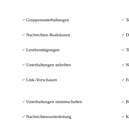
Gruppenunterhaltungen
T
Nachrichten-Reaktionen
D
Lesebestätigungen
T
Unterhaltungen anheften
N
Link-Vorschauen
E
Unterhaltungen stummschalten
B
Nachrichtenweiterleitung
K