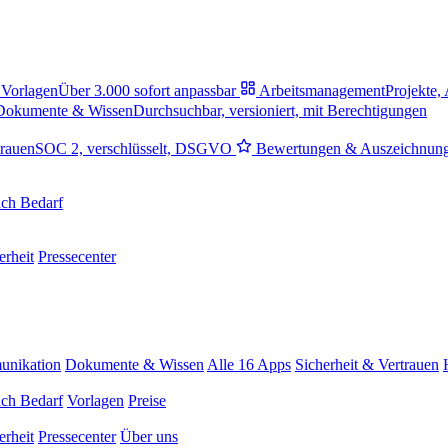
Vorlagen
Über 3.000 sofort anpassbar
Arbeitsmanagement
Projekte,
Dokumente & Wissen
Durchsuchbar, versioniert, mit Berechtigungen
trauen
SOC 2, verschlüsselt, DSGVO
Bewertungen & Auszeichnun
ch Bedarf
erheit
Pressecenter
nikation
Dokumente & Wissen
Alle 16 Apps
Sicherheit & Vertrauen
ch Bedarf
Vorlagen
Preise
erheit
Pressecenter
Über uns