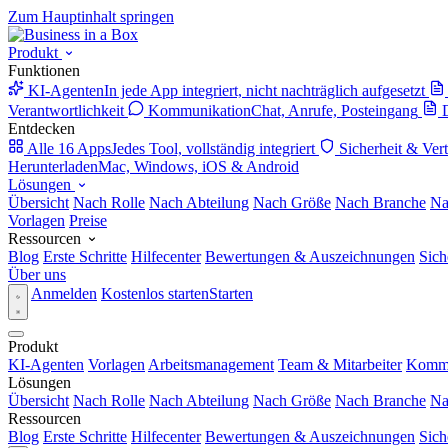
Zum Hauptinhalt springen
Produkt
Funktionen
KI-Agenten
In jede App integriert, nicht nachträglich aufgesetzt
Verantwortlichkeit
Kommunikation
Chat, Anrufe, Posteingang
Entdecken
Alle 16 Apps
Jedes Tool, vollständig integriert
Sicherheit & Ver
Herunterladen
Mac, Windows, iOS & Android
Lösungen
Übersicht
Nach Rolle
Nach Abteilung
Nach Größe
Nach Branche
Na
Vorlagen
Preise
Ressourcen
Blog
Erste Schritte
Hilfecenter
Bewertungen & Auszeichnungen
Sich
Über uns
Anmelden
Kostenlos starten
Starten
Produkt
KI-Agenten
Vorlagen
Arbeitsmanagement
Team & Mitarbeiter
Kommu
Lösungen
Übersicht
Nach Rolle
Nach Abteilung
Nach Größe
Nach Branche
Na
Ressourcen
Blog
Erste Schritte
Hilfecenter
Bewertungen & Auszeichnungen
Sich