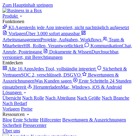
Zum Hauptinhalt springen
Produkt
Funktionen
KI-Agenten
In jede App integriert, nicht nachträglich aufgesetzt
Vorlagen
Über 3.000 sofort anpassbar
Arbeitsmanagement
Projekte, Aufgaben, Workflows
Team &
Mitarbeiter
HR, Rollen, Verantwortlichkeit
Kommunikation
Chat,
Anrufe, Posteingang
Dokumente & Wissen
Durchsuchbar,
versioniert, mit Berechtigungen
Entdecken
Alle 16 Apps
Jedes Tool, vollständig integriert
Sicherheit &
Vertrauen
SOC 2, verschlüsselt, DSGVO
Bewertungen &
Auszeichnungen
Was Kunden sagen
Erste Schritte
In 24 Stunden
einsatzbereit
Herunterladen
Mac, Windows, iOS & Android
Lösungen
Übersicht
Nach Rolle
Nach Abteilung
Nach Größe
Nach Branche
Nach Bedarf
Vorlagen
Preise
Ressourcen
Blog
Erste Schritte
Hilfecenter
Bewertungen & Auszeichnungen
Sicherheit
Pressecenter
Über uns