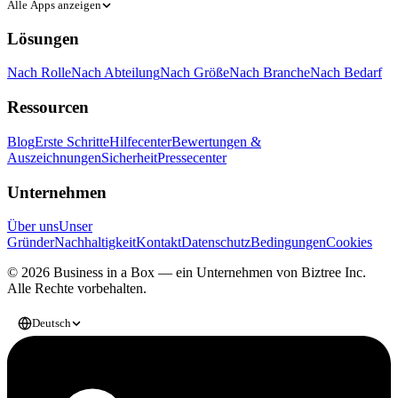
Alle Apps anzeigen
Lösungen
Nach Rolle
Nach Abteilung
Nach Größe
Nach Branche
Nach Bedarf
Ressourcen
Blog
Erste Schritte
Hilfecenter
Bewertungen &
Auszeichnungen
Sicherheit
Pressecenter
Unternehmen
Über uns
Unser
Gründer
Nachhaltigkeit
Kontakt
Datenschutz
Bedingungen
Cookies
© 2026 Business in a Box — ein Unternehmen von
Biztree Inc.
Alle Rechte vorbehalten.
Deutsch