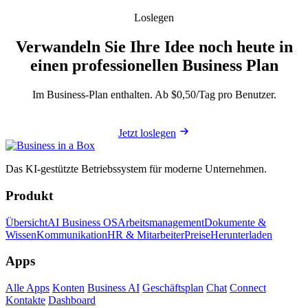
Loslegen
Verwandeln Sie Ihre Idee noch heute in
einen professionellen Business Plan
Im Business-Plan enthalten. Ab $0,50/Tag pro Benutzer.
Jetzt loslegen
Das KI-gestützte Betriebssystem für moderne Unternehmen.
Produkt
Übersicht
AI Business OS
Arbeitsmanagement
Dokumente &
Wissen
Kommunikation
HR & Mitarbeiter
Preise
Herunterladen
Apps
Alle Apps
Konten
Business AI
Geschäftsplan
Chat
Connect
Kontakte
Dashboard