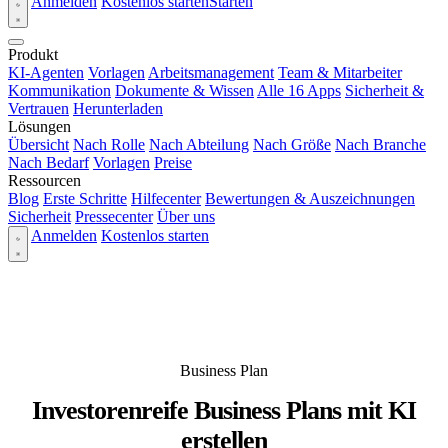
Anmelden
Kostenlos starten
Starten
Produkt
KI-Agenten
Vorlagen
Arbeitsmanagement
Team & Mitarbeiter
Kommunikation
Dokumente & Wissen
Alle 16 Apps
Sicherheit &
Vertrauen
Herunterladen
Lösungen
Übersicht
Nach Rolle
Nach Abteilung
Nach Größe
Nach Branche
Nach Bedarf
Vorlagen
Preise
Ressourcen
Blog
Erste Schritte
Hilfecenter
Bewertungen & Auszeichnungen
Sicherheit
Pressecenter
Über uns
Anmelden
Kostenlos starten
Business Plan
Investorenreife Business Plans mit KI
erstellen