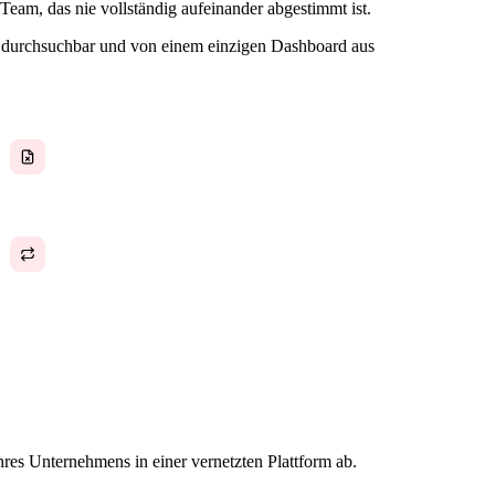
Team, das nie vollständig aufeinander abgestimmt ist.
n, durchsuchbar und von einem einzigen Dashboard aus
Dokumente verteilt über Laufwerke, E-Mails und
Chats
Wiederkehrende administrative Aufgaben, die
automatisiert werden sollten
res Unternehmens in einer vernetzten Plattform ab.