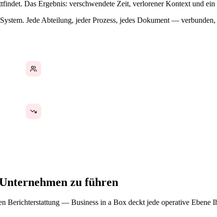
tfindet. Das Ergebnis: verschwendete Zeit, verlorener Kontext und ein 
hes System. Jede Abteilung, jeder Prozess, jedes Dokument — verbunde
HR, Aufgaben und Kommunikation in separaten
Tools
Keine Transparenz über Teamleistung oder -
output
s Unternehmen zu führen
 Berichterstattung — Business in a Box deckt jede operative Ebene Ih