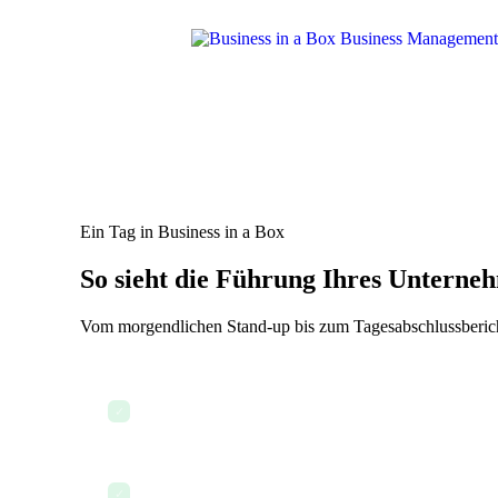
Ein Tag in Business in a Box
So sieht die Führung Ihres Unterneh
Vom morgendlichen Stand-up bis zum Tagesabschlussbericht –
Dashboard öffnen und den Status aller aktiven Proje
✓
Neue Aufgaben aus dem Posteingang direkt dem ric
✓