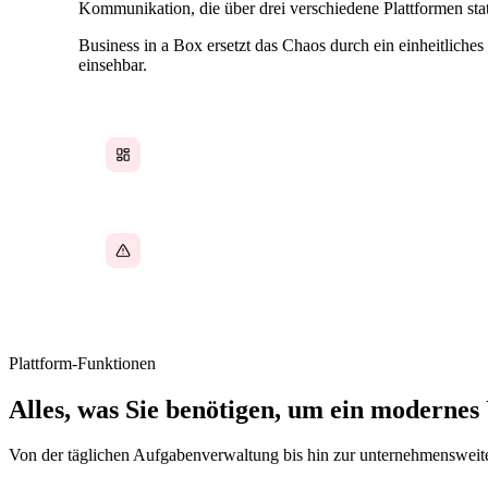
Kommunikation, die über drei verschiedene Plattformen stat
Business in a Box ersetzt das Chaos durch ein einheitlic
einsehbar.
Kein einheitlicher Überblick über das gesamte
Unternehmensgeschehen
Verpasste Fristen, weil nichts miteinander
verbunden ist
Plattform-Funktionen
Alles, was Sie benötigen, um ein moderne
Von der täglichen Aufgabenverwaltung bis hin zur unternehmensweiten