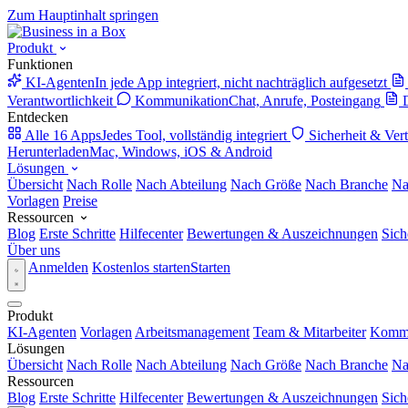
Zum Hauptinhalt springen
Produkt
Funktionen
KI-Agenten
In jede App integriert, nicht nachträglich aufgesetzt
Verantwortlichkeit
Kommunikation
Chat, Anrufe, Posteingang
Entdecken
Alle 16 Apps
Jedes Tool, vollständig integriert
Sicherheit & Ver
Herunterladen
Mac, Windows, iOS & Android
Lösungen
Übersicht
Nach Rolle
Nach Abteilung
Nach Größe
Nach Branche
Na
Vorlagen
Preise
Ressourcen
Blog
Erste Schritte
Hilfecenter
Bewertungen & Auszeichnungen
Sich
Über uns
Anmelden
Kostenlos starten
Starten
Produkt
KI-Agenten
Vorlagen
Arbeitsmanagement
Team & Mitarbeiter
Kommu
Lösungen
Übersicht
Nach Rolle
Nach Abteilung
Nach Größe
Nach Branche
Na
Ressourcen
Blog
Erste Schritte
Hilfecenter
Bewertungen & Auszeichnungen
Sich