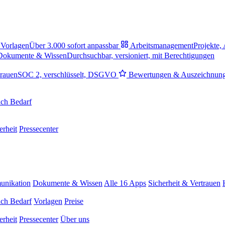
Vorlagen
Über 3.000 sofort anpassbar
Arbeitsmanagement
Projekte,
Dokumente & Wissen
Durchsuchbar, versioniert, mit Berechtigungen
trauen
SOC 2, verschlüsselt, DSGVO
Bewertungen & Auszeichnun
ch Bedarf
erheit
Pressecenter
nikation
Dokumente & Wissen
Alle 16 Apps
Sicherheit & Vertrauen
ch Bedarf
Vorlagen
Preise
erheit
Pressecenter
Über uns