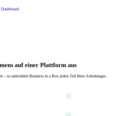
mens auf einer Plattform aus
 so unterstützt Business in a Box jeden Teil Ihres Arbeitstages.
kte auf einen Blick sehen
KI-generierte Übernacht-Z
✓
htigen Teammitglied zuweisen
HR-Kalender prüfen, wer im
✓