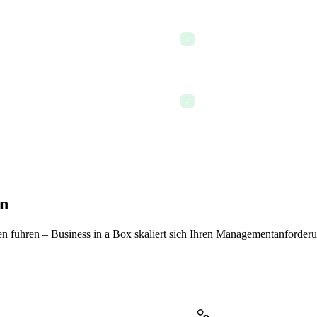
Wiederkehrende Aufgaben f
ashboard freigeben
✓
festlegen
Den Arbeitstag beenden im 
exportieren
✓
und dokumentiert ist
on
n führen – Business in a Box skaliert sich Ihren Managementanforder