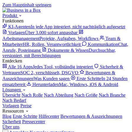
Zum Hauptinhalt springen
Produkt
Funktionen
KI-Agenten
In jede App integriert, nicht nachträglich aufgesetzt
Vorlagen
Über 3.000 sofort anpassbar
Arbeitsmanagement
Projekte, Aufgaben, Workflows
Team &
Mitarbeiter
HR, Rollen, Verantwortlichkeit
Kommunikation
Chat,
Anrufe, Posteingang
Dokumente & Wissen
Durchsuchbar,
versioniert, mit Berechtigungen
Entdecken
Alle 16 Apps
Jedes Tool, vollständig integriert
Sicherheit &
Vertrauen
SOC 2, verschlüsselt, DSGVO
Bewertungen &
Auszeichnungen
Was Kunden sagen
Erste Schritte
In 24 Stunden
einsatzbereit
Herunterladen
Mac, Windows, iOS & Android
Lösungen
Übersicht
Nach Rolle
Nach Abteilung
Nach Größe
Nach Branche
Nach Bedarf
Vorlagen
Preise
Ressourcen
Blog
Erste Schritte
Hilfecenter
Bewertungen & Auszeichnungen
Sicherheit
Pressecenter
Über uns