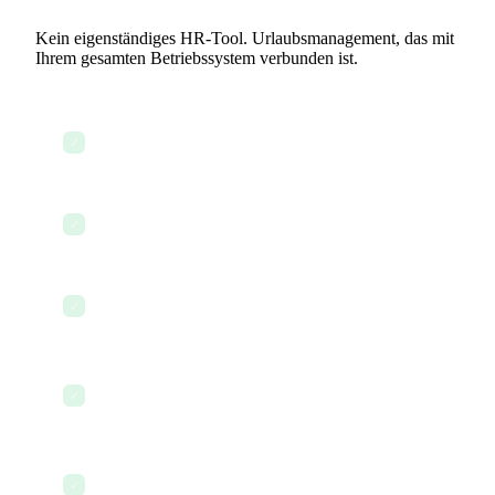
Kein eigenständiges HR-Tool. Urlaubsmanagement, das mit
Ihrem gesamten Betriebssystem verbunden ist.
Self-Service-Urlaubsanträge
✓
Managerfreigaben per Mausklick
✓
Echtzeit-Saldoverfolgung
✓
Urlaub, Krankheit und benutzerdefinierte
✓
Abwesenheitstypen
Teamverfügbarkeitskalender
✓