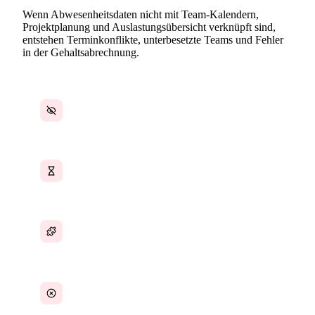
Wenn Abwesenheitsdaten nicht mit Team-Kalendern,
Projektplanung und Auslastungsübersicht verknüpft sind,
entstehen Terminkonflikte, unterbesetzte Teams und Fehler
in der Gehaltsabrechnung.
Keine Übersicht über die Teamverfügbarkeit
Manuelle Berechnung von Abwesenheitssalden
Abwesenheitsdaten nicht mit der Planung
verknüpft
Genehmigungen gehen in E-Mail-Ketten
verloren