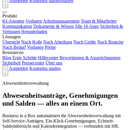
Anmelden
Kostenlos starten
Starten
Produkt
KI-Agenten
Vorlagen
Arbeitsmanagement
Team & Mitarbeiter
Kommunikation
Dokumente & Wissen
Alle 16 Apps
Sicherheit &
Vertrauen
Herunterladen
Lösungen
Übersicht
Nach Rolle
Nach Abteilung
Nach Größe
Nach Branche
Nach Bedarf
Vorlagen
Preise
Ressourcen
Blog
Erste Schritte
Hilfecenter
Bewertungen & Auszeichnungen
Sicherheit
Pressecenter
Über uns
Anmelden
Kostenlos starten
Abwesenheitsverwaltung
Abwesenheitsanträge, Genehmigungen
und Salden — alles an einem Ort.
Business in a Box automatisiert die Abwesenheitsverwaltung mit
Self-Service-Anträgen, Ein-Klick-Genehmigungen, Echtzeit-
Saldenübersicht und Kalenderintegration — verbunden mit HR,