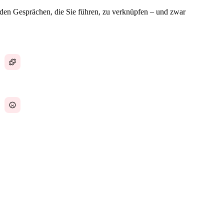
 den Gesprächen, die Sie führen, zu verknüpfen – und zwar
Deals getrennt von der Projektabwicklung
Bezahlen für ein CRM, das der Großteil des
Teams ignoriert