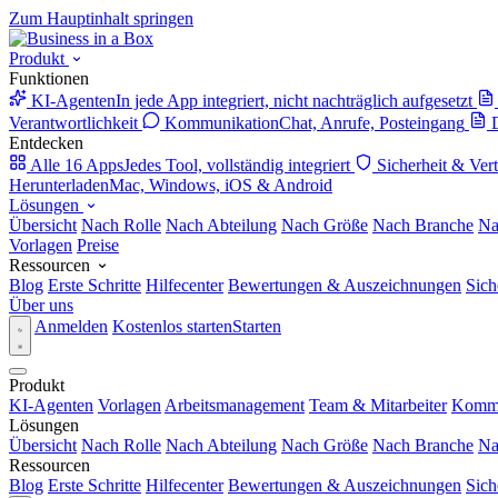
Zum Hauptinhalt springen
Produkt
Funktionen
KI-Agenten
In jede App integriert, nicht nachträglich aufgesetzt
Verantwortlichkeit
Kommunikation
Chat, Anrufe, Posteingang
Entdecken
Alle 16 Apps
Jedes Tool, vollständig integriert
Sicherheit & Ver
Herunterladen
Mac, Windows, iOS & Android
Lösungen
Übersicht
Nach Rolle
Nach Abteilung
Nach Größe
Nach Branche
Na
Vorlagen
Preise
Ressourcen
Blog
Erste Schritte
Hilfecenter
Bewertungen & Auszeichnungen
Sich
Über uns
Anmelden
Kostenlos starten
Starten
Produkt
KI-Agenten
Vorlagen
Arbeitsmanagement
Team & Mitarbeiter
Kommu
Lösungen
Übersicht
Nach Rolle
Nach Abteilung
Nach Größe
Nach Branche
Na
Ressourcen
Blog
Erste Schritte
Hilfecenter
Bewertungen & Auszeichnungen
Sich