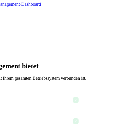
gement bietet
 Ihrem gesamten Betriebssystem verbunden ist.
Lead-Erfassung und -Verfo
✓
Kontakt-Beziehungshistori
✓