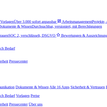
Vorlagen
Über 3.000 sofort anpassbar
Arbeitsmanagement
Projekte,
Dokumente & Wissen
Durchsuchbar, versioniert, mit Berechtigungen
trauen
SOC 2, verschlüsselt, DSGVO
Bewertungen & Auszeichnun
ch Bedarf
erheit
Pressecenter
nikation
Dokumente & Wissen
Alle 16 Apps
Sicherheit & Vertrauen
ch Bedarf
Vorlagen
Preise
erheit
Pressecenter
Über uns