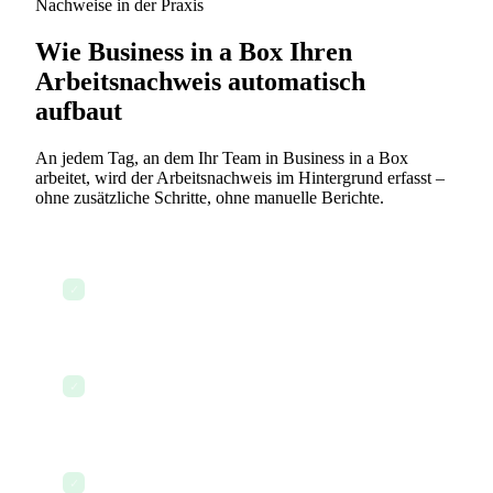
Nachweise in der Praxis
Wie Business in a Box Ihren
Arbeitsnachweis automatisch
aufbaut
An jedem Tag, an dem Ihr Team in Business in a Box
arbeitet, wird der Arbeitsnachweis im Hintergrund erfasst –
ohne zusätzliche Schritte, ohne manuelle Berichte.
Mitarbeiter meldet sich an, und der
✓
Sitzungsbeginn wird mit Zeitstempel erfasst
Task status is updated from In Progress to
✓
Complete — logged with user and time
Zeiteintrag wird übermittelt und mit einer
✓
bestimmten Aufgabe und einem Projekt verknüpft