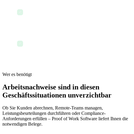
HR-Untersuchung wird durch ein nicht
bearbeitbares, systemgeneriertes
✓
Aktivitätsprotokoll unterstützt
Monatliche Abrechnungsabstimmung gleicht
Zeitprotokolle mit Rechnungen und
✓
vollständigem Aufgabenkontext ab
Wer es benötigt
Arbeitsnachweise sind in diesen
Geschäftssituationen unverzichtbar
Ob Sie Kunden abrechnen, Remote-Teams managen,
Leistungsbeurteilungen durchführen oder Compliance-
Anforderungen erfüllen – Proof of Work Software liefert Ihnen die
notwendigen Belege.