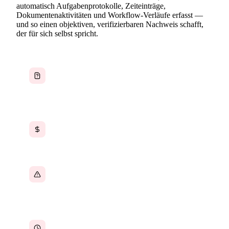
automatisch Aufgabenprotokolle, Zeiteinträge,
Dokumentenaktivitäten und Workflow-Verläufe erfasst —
und so einen objektiven, verifizierbaren Nachweis schafft,
der für sich selbst spricht.
Kein verifizierbarer Nachweis darüber, woran
Mitarbeiter tatsächlich gearbeitet haben oder
was sie abgeschlossen haben
Abrechnungsstreitigkeiten mit Kunden, weil
Zeitprotokolle vage oder unvollständig sind
Leistungsbeurteilungen stützen sich auf
Erinnerungen statt auf objektive
Arbeitsnachweise
Zeiteinträge werden nachträglich eingereicht,