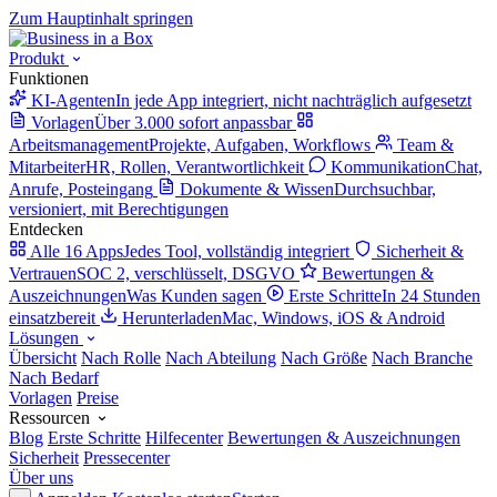
Zum Hauptinhalt springen
Produkt
Funktionen
KI-Agenten
In jede App integriert, nicht nachträglich aufgesetzt
Vorlagen
Über 3.000 sofort anpassbar
Arbeitsmanagement
Projekte, Aufgaben, Workflows
Team &
Mitarbeiter
HR, Rollen, Verantwortlichkeit
Kommunikation
Chat,
Anrufe, Posteingang
Dokumente & Wissen
Durchsuchbar,
versioniert, mit Berechtigungen
Entdecken
Alle 16 Apps
Jedes Tool, vollständig integriert
Sicherheit &
Vertrauen
SOC 2, verschlüsselt, DSGVO
Bewertungen &
Auszeichnungen
Was Kunden sagen
Erste Schritte
In 24 Stunden
einsatzbereit
Herunterladen
Mac, Windows, iOS & Android
Lösungen
Übersicht
Nach Rolle
Nach Abteilung
Nach Größe
Nach Branche
Nach Bedarf
Vorlagen
Preise
Ressourcen
Blog
Erste Schritte
Hilfecenter
Bewertungen & Auszeichnungen
Sicherheit
Pressecenter
Über uns