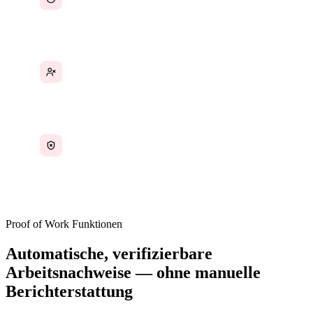
ohne dass ein Aktivitätsverlauf zur Überprüfung
vorhanden ist
Remote-Mitarbeiter haben keine Möglichkeit,
ihre Ergebnisse ohne Mikromanagement
nachzuweisen
Compliance-Audits scheitern, weil
Arbeitsverlaufsdaten nicht vorhanden oder nicht
mit Zeitstempel versehen sind
Proof of Work Funktionen
Automatische, verifizierbare
Arbeitsnachweise — ohne manuelle
Berichterstattung