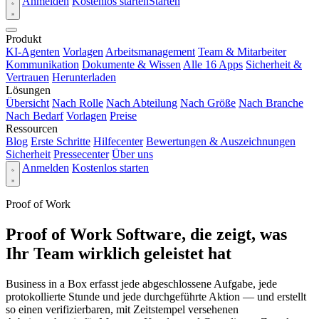
Anmelden
Kostenlos starten
Starten
Produkt
KI-Agenten
Vorlagen
Arbeitsmanagement
Team & Mitarbeiter
Kommunikation
Dokumente & Wissen
Alle 16 Apps
Sicherheit &
Vertrauen
Herunterladen
Lösungen
Übersicht
Nach Rolle
Nach Abteilung
Nach Größe
Nach Branche
Nach Bedarf
Vorlagen
Preise
Ressourcen
Blog
Erste Schritte
Hilfecenter
Bewertungen & Auszeichnungen
Sicherheit
Pressecenter
Über uns
Anmelden
Kostenlos starten
Proof of Work
Proof of Work Software, die zeigt, was
Ihr Team wirklich geleistet hat
Business in a Box erfasst jede abgeschlossene Aufgabe, jede
protokollierte Stunde und jede durchgeführte Aktion — und erstellt
so einen verifizierbaren, mit Zeitstempel versehenen