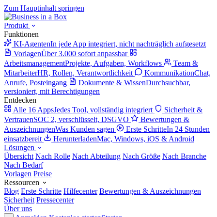
Zum Hauptinhalt springen
Produkt
Funktionen
KI-Agenten
In jede App integriert, nicht nachträglich aufgesetzt
Vorlagen
Über 3.000 sofort anpassbar
Arbeitsmanagement
Projekte, Aufgaben, Workflows
Team &
Mitarbeiter
HR, Rollen, Verantwortlichkeit
Kommunikation
Chat,
Anrufe, Posteingang
Dokumente & Wissen
Durchsuchbar,
versioniert, mit Berechtigungen
Entdecken
Alle 16 Apps
Jedes Tool, vollständig integriert
Sicherheit &
Vertrauen
SOC 2, verschlüsselt, DSGVO
Bewertungen &
Auszeichnungen
Was Kunden sagen
Erste Schritte
In 24 Stunden
einsatzbereit
Herunterladen
Mac, Windows, iOS & Android
Lösungen
Übersicht
Nach Rolle
Nach Abteilung
Nach Größe
Nach Branche
Nach Bedarf
Vorlagen
Preise
Ressourcen
Blog
Erste Schritte
Hilfecenter
Bewertungen & Auszeichnungen
Sicherheit
Pressecenter
Über uns