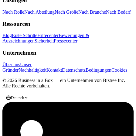
Lösungen
Nach Rolle
Nach Abteilung
Nach Größe
Nach Branche
Nach Bedarf
Ressourcen
Blog
Erste Schritte
Hilfecenter
Bewertungen &
Auszeichnungen
Sicherheit
Pressecenter
Unternehmen
Über uns
Unser
Gründer
Nachhaltigkeit
Kontakt
Datenschutz
Bedingungen
Cookies
© 2026 Business in a Box — ein Unternehmen von
Biztree Inc.
Alle Rechte vorbehalten.
Deutsch