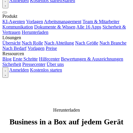
Anmelden
Kostenlos starten
Starten
Produkt
KI-Agenten
Vorlagen
Arbeitsmanagement
Team & Mitarbeiter
Kommunikation
Dokumente & Wissen
Alle 16 Apps
Sicherheit &
Vertrauen
Herunterladen
Lösungen
Übersicht
Nach Rolle
Nach Abteilung
Nach Größe
Nach Branche
Nach Bedarf
Vorlagen
Preise
Ressourcen
Blog
Erste Schritte
Hilfecenter
Bewertungen & Auszeichnungen
Sicherheit
Pressecenter
Über uns
Anmelden
Kostenlos starten
Herunterladen
Business in a Box auf jedem Gerät