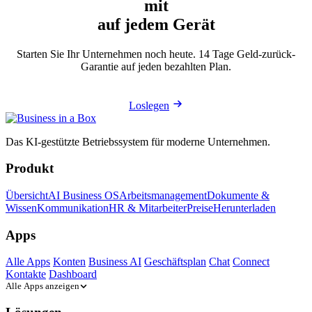
mit
auf jedem Gerät
Starten Sie Ihr Unternehmen noch heute. 14 Tage Geld-zurück-
Garantie auf jeden bezahlten Plan.
Loslegen
Das KI-gestützte Betriebssystem für moderne Unternehmen.
Produkt
Übersicht
AI Business OS
Arbeitsmanagement
Dokumente &
Wissen
Kommunikation
HR & Mitarbeiter
Preise
Herunterladen
Apps
Alle Apps
Konten
Business AI
Geschäftsplan
Chat
Connect
Kontakte
Dashboard
Alle Apps anzeigen