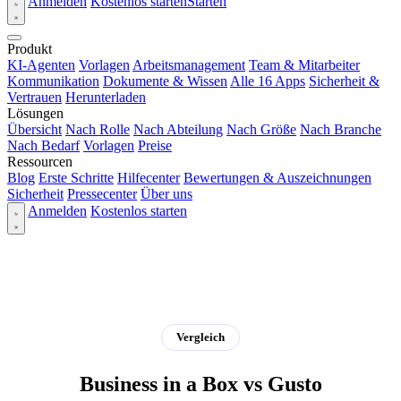
Anmelden
Kostenlos starten
Starten
Produkt
KI-Agenten
Vorlagen
Arbeitsmanagement
Team & Mitarbeiter
Kommunikation
Dokumente & Wissen
Alle 16 Apps
Sicherheit &
Vertrauen
Herunterladen
Lösungen
Übersicht
Nach Rolle
Nach Abteilung
Nach Größe
Nach Branche
Nach Bedarf
Vorlagen
Preise
Ressourcen
Blog
Erste Schritte
Hilfecenter
Bewertungen & Auszeichnungen
Sicherheit
Pressecenter
Über uns
Anmelden
Kostenlos starten
Vergleich
Business in a Box vs Gusto