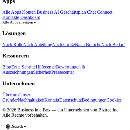
Apps
Alle Apps
Konten
Business AI
Geschäftsplan
Chat
Connect
Kontakte
Dashboard
Alle Apps anzeigen
Lösungen
Nach Rolle
Nach Abteilung
Nach Größe
Nach Branche
Nach Bedarf
Ressourcen
Blog
Erste Schritte
Hilfecenter
Bewertungen &
Auszeichnungen
Sicherheit
Pressecenter
Unternehmen
Über uns
Unser
Gründer
Nachhaltigkeit
Kontakt
Datenschutz
Bedingungen
Cookies
© 2026 Business in a Box — ein Unternehmen von
Biztree Inc.
Alle Rechte vorbehalten.
Deutsch