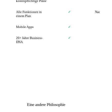
kostenpflichtige Pläne
Alle Funktionen in
✓
Nach Funkti
einem Plan
Mobile Apps
✓
20+ Jahre Business-
✓
Gegründ
DNA
Eine andere Philosophie