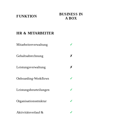
BUSINESS IN
FUNKTION
GU
A BOX
HR & MITARBEITER
Mitarbeiterverwaltung
✓
Gehaltsabrechnung
✗
Leistungsverwaltung
✗
Onboarding-Workflows
✓
Leistungsbeurteilungen
✓
Ba
Organisationsstruktur
✓
Ba
Aktivitätsverlauf &
✓