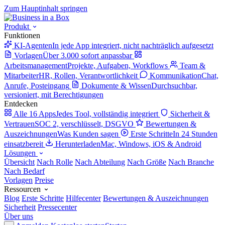
Zum Hauptinhalt springen
Produkt
Funktionen
KI-Agenten
In jede App integriert, nicht nachträglich aufgesetzt
Vorlagen
Über 3.000 sofort anpassbar
Arbeitsmanagement
Projekte, Aufgaben, Workflows
Team &
Mitarbeiter
HR, Rollen, Verantwortlichkeit
Kommunikation
Chat,
Anrufe, Posteingang
Dokumente & Wissen
Durchsuchbar,
versioniert, mit Berechtigungen
Entdecken
Alle 16 Apps
Jedes Tool, vollständig integriert
Sicherheit &
Vertrauen
SOC 2, verschlüsselt, DSGVO
Bewertungen &
Auszeichnungen
Was Kunden sagen
Erste Schritte
In 24 Stunden
einsatzbereit
Herunterladen
Mac, Windows, iOS & Android
Lösungen
Übersicht
Nach Rolle
Nach Abteilung
Nach Größe
Nach Branche
Nach Bedarf
Vorlagen
Preise
Ressourcen
Blog
Erste Schritte
Hilfecenter
Bewertungen & Auszeichnungen
Sicherheit
Pressecenter
Über uns