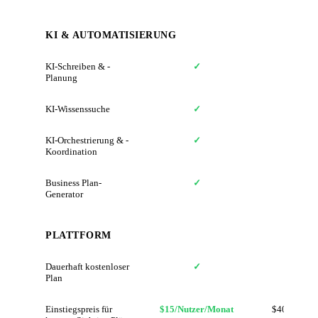
KI & AUTOMATISIERUNG
KI-Schreiben & -
✓
Planung
KI-Wissenssuche
✓
KI-Orchestrierung & -
✓
Koordination
Business Plan-
✓
Generator
PLATTFORM
Dauerhaft kostenloser
✓
Plan
Einstiegspreis für
$15/Nutzer/Monat
$40/Monat 