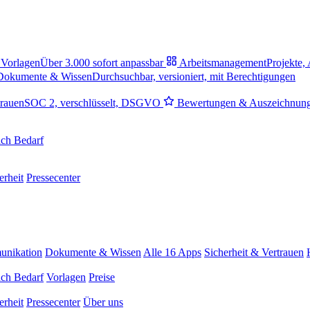
Vorlagen
Über 3.000 sofort anpassbar
Arbeitsmanagement
Projekte,
Dokumente & Wissen
Durchsuchbar, versioniert, mit Berechtigungen
trauen
SOC 2, verschlüsselt, DSGVO
Bewertungen & Auszeichnun
ch Bedarf
erheit
Pressecenter
nikation
Dokumente & Wissen
Alle 16 Apps
Sicherheit & Vertrauen
ch Bedarf
Vorlagen
Preise
erheit
Pressecenter
Über uns