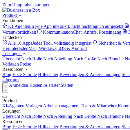
Zum Hauptinhalt springen
Produkt
Funktionen
KI-Agenten
In jede App integriert, nicht nachträglich aufgesetzt
Verantwortlichkeit
Kommunikation
Chat, Anrufe, Posteingang
Entdecken
Alle 16 Apps
Jedes Tool, vollständig integriert
Sicherheit & Ver
Herunterladen
Mac, Windows, iOS & Android
Lösungen
Übersicht
Nach Rolle
Nach Abteilung
Nach Größe
Nach Branche
Na
Vorlagen
Preise
Ressourcen
Blog
Erste Schritte
Hilfecenter
Bewertungen & Auszeichnungen
Sich
Über uns
Anmelden
Kostenlos starten
Starten
Produkt
KI-Agenten
Vorlagen
Arbeitsmanagement
Team & Mitarbeiter
Kommu
Lösungen
Übersicht
Nach Rolle
Nach Abteilung
Nach Größe
Nach Branche
Na
Ressourcen
Blog
Erste Schritte
Hilfecenter
Bewertungen & Auszeichnungen
Sich