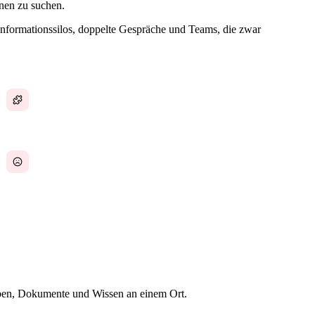
nen zu suchen.
Informationssilos, doppelte Gespräche und Teams, die zwar
Chat, Aufgaben und Dokumente in separaten
Apps
Tool-Müdigkeit durch zu viele Plattformen
fgaben, Dokumente und Wissen an einem Ort.