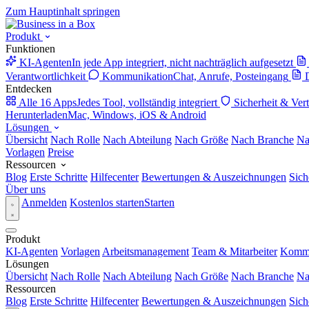
Zum Hauptinhalt springen
Produkt
Funktionen
KI-Agenten
In jede App integriert, nicht nachträglich aufgesetzt
Verantwortlichkeit
Kommunikation
Chat, Anrufe, Posteingang
Entdecken
Alle 16 Apps
Jedes Tool, vollständig integriert
Sicherheit & Ver
Herunterladen
Mac, Windows, iOS & Android
Lösungen
Übersicht
Nach Rolle
Nach Abteilung
Nach Größe
Nach Branche
Na
Vorlagen
Preise
Ressourcen
Blog
Erste Schritte
Hilfecenter
Bewertungen & Auszeichnungen
Sich
Über uns
Anmelden
Kostenlos starten
Starten
Produkt
KI-Agenten
Vorlagen
Arbeitsmanagement
Team & Mitarbeiter
Kommu
Lösungen
Übersicht
Nach Rolle
Nach Abteilung
Nach Größe
Nach Branche
Na
Ressourcen
Blog
Erste Schritte
Hilfecenter
Bewertungen & Auszeichnungen
Sich