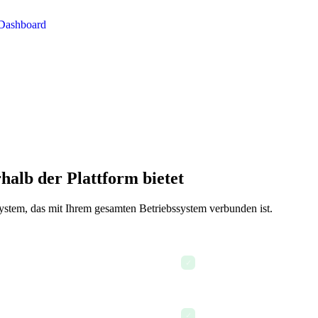
halb der Plattform bietet
ystem, das mit Ihrem gesamten Betriebssystem verbunden ist.
Video- oder Audioanrufe sof
✓
Aufgaben aus Chat-Nachrich
✓