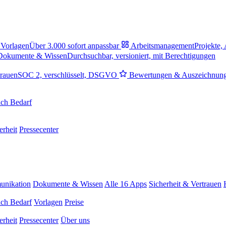
Vorlagen
Über 3.000 sofort anpassbar
Arbeitsmanagement
Projekte,
Dokumente & Wissen
Durchsuchbar, versioniert, mit Berechtigungen
trauen
SOC 2, verschlüsselt, DSGVO
Bewertungen & Auszeichnun
ch Bedarf
erheit
Pressecenter
nikation
Dokumente & Wissen
Alle 16 Apps
Sicherheit & Vertrauen
ch Bedarf
Vorlagen
Preise
erheit
Pressecenter
Über uns