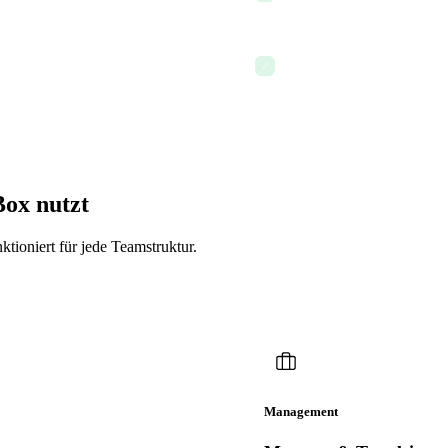
ehen
Von Mobil oder Desktop auf
✓
Box nutzt
tioniert für jede Teamstruktur.
Management