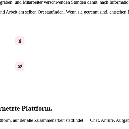
egraben, und Mitarbeiter verschwenden Stunden damit, nach Informatio
 Arbeit am selben Ort stattfinden. Wenn sie getrennt sind, entstehen 
Stunden verloren bei der Suche nach Kontext
Langsame Abstimmung in Remote-Teams
netzte Plattform.
Plattform, auf der alle Zusammenarbeit stattfindet — Chat, Anrufe, Au