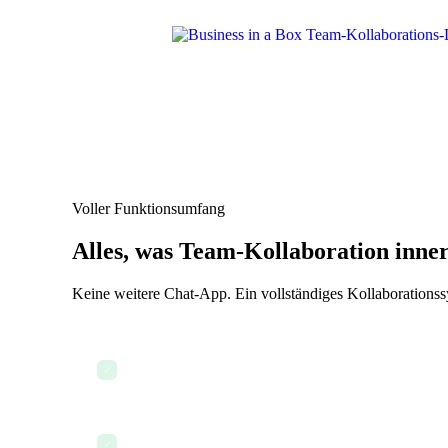
Voller Funktionsumfang
Alles, was Team-Kollaboration inner
Keine weitere Chat-App. Ein vollständiges Kollaborationss
In Kanälen, DMs und Threads chatten
✓
Dateien und Dokumente in Gesprächen teilen
✓