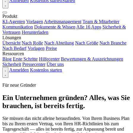
Anmelden
Kostenlos starten
Starten
Produkt
KI-Agenten
Vorlagen
Arbeitsmanagement
Team & Mitarbeiter
Kommunikation
Dokumente & Wissen
Alle 16 Apps
Sicherheit &
Vertrauen
Herunterladen
Lösungen
Übersicht
Nach Rolle
Nach Abteilung
Nach Größe
Nach Branche
Nach Bedarf
Vorlagen
Preise
Ressourcen
Blog
Erste Schritte
Hilfecenter
Bewertungen & Auszeichnungen
Sicherheit
Pressecenter
Über uns
Anmelden
Kostenlos starten
Für neue Gründer
Ein Unternehmen gründen? Alles, was Sie
brauchen, ist bereits fertig.
Sie müssen das nicht alleine herausfinden. Von Ihrem Business Plan
bis zu Ihrem ersten Vertrag, von Ihren HR-Richtlinien bis zum
Tagesgeschäft — alles ist bereits fertig, zur Anpassung bereit und