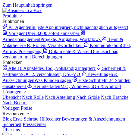
Zum Hauptinhalt springen
Produkt
Funktionen
KI-Agenten
In jede App integriert, nicht nachträglich aufgesetzt
Vorlagen
Über 3.000 sofort anpassbar
Arbeitsmanagement
Projekte, Aufgaben, Workflows
Team &
Mitarbeiter
HR, Rollen, Verantwortlichkeit
Kommunikation
Chat,
Anrufe, Posteingang
Dokumente & Wissen
Durchsuchbar,
versioniert, mit Berechtigungen
Entdecken
Alle 16 Apps
Jedes Tool, vollständig integriert
Sicherheit &
Vertrauen
SOC 2, verschlüsselt, DSGVO
Bewertungen &
Auszeichnungen
Was Kunden sagen
Erste Schritte
In 24 Stunden
einsatzbereit
Herunterladen
Mac, Windows, iOS & Android
Lösungen
Übersicht
Nach Rolle
Nach Abteilung
Nach Größe
Nach Branche
Nach Bedarf
Vorlagen
Preise
Ressourcen
Blog
Erste Schritte
Hilfecenter
Bewertungen & Auszeichnungen
Sicherheit
Pressecenter
Über uns