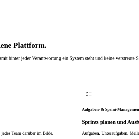
cs in another, track bugs in a third,
keholders via email, and realize the spec
ene Plattform.
damit hinter jeder Verantwortung ein System steht und keine verstreute
Aufgaben- & Sprint-Managemen
Sprints planen und Ausf
 jedes Team darüber im Bilde,
Aufgaben, Unteraufgaben, Meilen