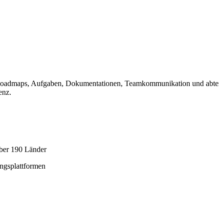
um Roadmaps, Aufgaben, Dokumentationen, Teamkommunikation und abtei
enz.
ber 190 Länder
ungsplattformen