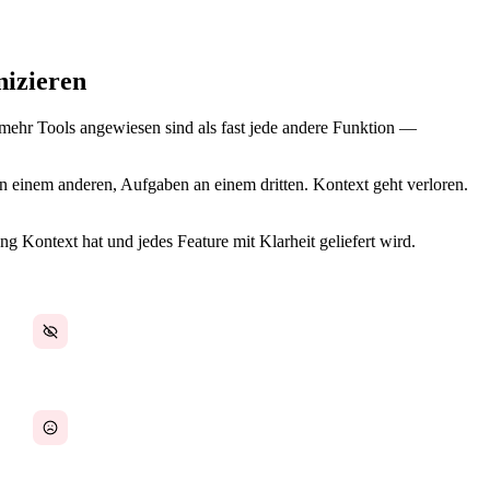
nizieren
 mehr Tools angewiesen sind als fast jede andere Funktion —
n einem anderen, Aufgaben an einem dritten. Kontext geht verloren.
ontext hat und jedes Feature mit Klarheit geliefert wird.
Feature-Prioritäten ändern sich ohne Transparenz
Zu viele Status-Meetings, zu wenig Lieferung