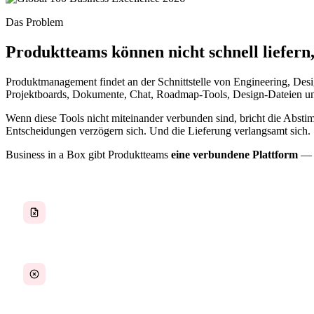
Das Problem
Produktteams können nicht schnell liefer
Produktmanagement findet an der Schnittstelle von Engineering, Desi
Projektboards, Dokumente, Chat, Roadmap-Tools, Design-Dateien u
Wenn diese Tools nicht miteinander verbunden sind, bricht die Abst
Entscheidungen verzögern sich. Und die Lieferung verlangsamt sich.
Business in a Box gibt Produktteams
eine verbundene Plattform
— A
Spezifikationen und Diskussionen in verschiedenen
Tools
Kontext geht zwischen Meetings verloren