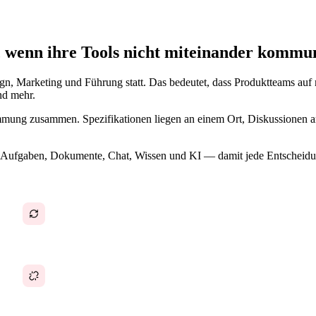
n, wenn ihre Tools nicht miteinander kommu
gn, Marketing und Führung statt. Das bedeutet, dass Produktteams auf
nd mehr.
immung zusammen. Spezifikationen liegen an einem Ort, Diskussionen a
ufgaben, Dokumente, Chat, Wissen und KI — damit jede Entscheidung K
Teamübergreifende Abstimmung ist ein ständiger
Aufwand
Roadmaps von der Umsetzung abgekoppelt