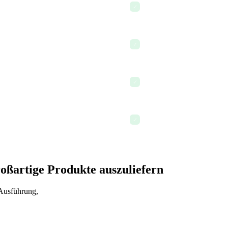
Nutzerfeedback und Recher
✓
Ressourcenzuteilung und Ze
✓
Mit Marketing zum bevors
✓
Features mit vollem Kontext
✓
oßartige Produkte auszuliefern
 Ausführung,