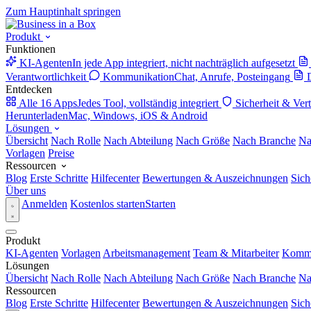
Zum Hauptinhalt springen
Produkt
Funktionen
KI-Agenten
In jede App integriert, nicht nachträglich aufgesetzt
Verantwortlichkeit
Kommunikation
Chat, Anrufe, Posteingang
Entdecken
Alle 16 Apps
Jedes Tool, vollständig integriert
Sicherheit & Ver
Herunterladen
Mac, Windows, iOS & Android
Lösungen
Übersicht
Nach Rolle
Nach Abteilung
Nach Größe
Nach Branche
Na
Vorlagen
Preise
Ressourcen
Blog
Erste Schritte
Hilfecenter
Bewertungen & Auszeichnungen
Sich
Über uns
Anmelden
Kostenlos starten
Starten
Produkt
KI-Agenten
Vorlagen
Arbeitsmanagement
Team & Mitarbeiter
Kommu
Lösungen
Übersicht
Nach Rolle
Nach Abteilung
Nach Größe
Nach Branche
Na
Ressourcen
Blog
Erste Schritte
Hilfecenter
Bewertungen & Auszeichnungen
Sich