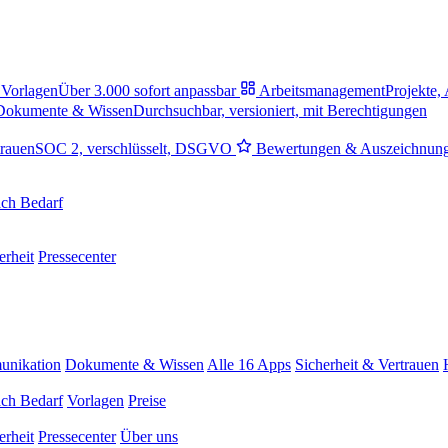
Vorlagen
Über 3.000 sofort anpassbar
Arbeitsmanagement
Projekte,
Dokumente & Wissen
Durchsuchbar, versioniert, mit Berechtigungen
trauen
SOC 2, verschlüsselt, DSGVO
Bewertungen & Auszeichnun
ch Bedarf
erheit
Pressecenter
nikation
Dokumente & Wissen
Alle 16 Apps
Sicherheit & Vertrauen
ch Bedarf
Vorlagen
Preise
erheit
Pressecenter
Über uns