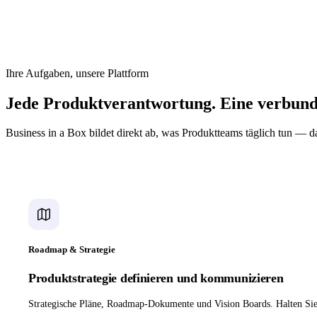
A typical product day: check the roadmap in one tool, review design spe
hunt for customer feedback across support tickets and chat, update sta
that was 'final' last week has been silently overwritten.
Ihre Aufgaben, unsere Plattform
Jede Produktverantwortung. Eine verbund
Business in a Box bildet direkt ab, was Produktteams täglich tun — 
Roadmap & Strategie
Produktstrategie definieren und kommunizieren
Strategische Pläne, Roadmap-Dokumente und Vision Boards. Halten Sie