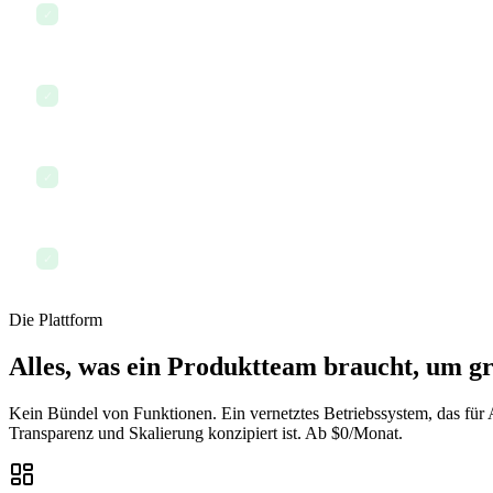
Im Team-Chat mit Engineering abstimmen
✓
KI nutzen, um ein Produkt-Briefing zu erstellen
✓
Roadmap-Prioritäten aktualisieren
✓
Dashboard auf Produktkennzahlen überprüfen
✓
Die Plattform
Alles, was ein Produktteam braucht, um gr
Kein Bündel von Funktionen. Ein vernetztes Betriebssystem, das für
Transparenz und Skalierung konzipiert ist. Ab $0/Monat.