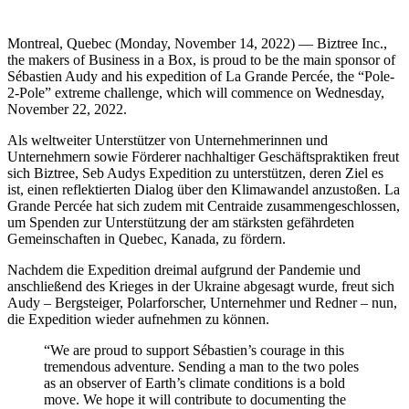
Montreal, Quebec (Monday, November 14, 2022) — Biztree Inc.,
the makers of Business in a Box, is proud to be the main sponsor of
Sébastien Audy and his expedition of La Grande Percée, the “Pole-
2-Pole” extreme challenge, which will commence on Wednesday,
November 22, 2022.
Als weltweiter Unterstützer von Unternehmerinnen und
Unternehmern sowie Förderer nachhaltiger Geschäftspraktiken freut
sich Biztree, Seb Audys Expedition zu unterstützen, deren Ziel es
ist, einen reflektierten Dialog über den Klimawandel anzustoßen. La
Grande Percée hat sich zudem mit Centraide zusammengeschlossen,
um Spenden zur Unterstützung der am stärksten gefährdeten
Gemeinschaften in Quebec, Kanada, zu fördern.
Nachdem die Expedition dreimal aufgrund der Pandemie und
anschließend des Krieges in der Ukraine abgesagt wurde, freut sich
Audy – Bergsteiger, Polarforscher, Unternehmer und Redner – nun,
die Expedition wieder aufnehmen zu können.
“We are proud to support Sébastien’s courage in this
tremendous adventure. Sending a man to the two poles
as an observer of Earth’s climate conditions is a bold
move. We hope it will contribute to documenting the