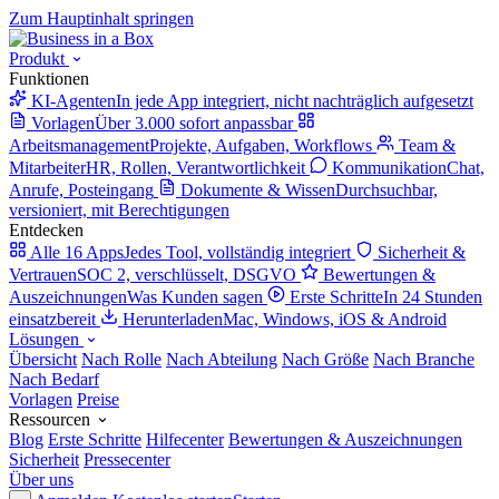
Zum Hauptinhalt springen
Produkt
Funktionen
KI-Agenten
In jede App integriert, nicht nachträglich aufgesetzt
Vorlagen
Über 3.000 sofort anpassbar
Arbeitsmanagement
Projekte, Aufgaben, Workflows
Team &
Mitarbeiter
HR, Rollen, Verantwortlichkeit
Kommunikation
Chat,
Anrufe, Posteingang
Dokumente & Wissen
Durchsuchbar,
versioniert, mit Berechtigungen
Entdecken
Alle 16 Apps
Jedes Tool, vollständig integriert
Sicherheit &
Vertrauen
SOC 2, verschlüsselt, DSGVO
Bewertungen &
Auszeichnungen
Was Kunden sagen
Erste Schritte
In 24 Stunden
einsatzbereit
Herunterladen
Mac, Windows, iOS & Android
Lösungen
Übersicht
Nach Rolle
Nach Abteilung
Nach Größe
Nach Branche
Nach Bedarf
Vorlagen
Preise
Ressourcen
Blog
Erste Schritte
Hilfecenter
Bewertungen & Auszeichnungen
Sicherheit
Pressecenter
Über uns