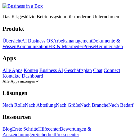
Das KI-gestützte Betriebssystem für moderne Unternehmen.
Produkt
Übersicht
AI Business OS
Arbeitsmanagement
Dokumente &
Wissen
Kommunikation
HR & Mitarbeiter
Preise
Herunterladen
Apps
Alle Apps
Konten
Business AI
Geschäftsplan
Chat
Connect
Kontakte
Dashboard
Alle Apps anzeigen
Lösungen
Nach Rolle
Nach Abteilung
Nach Größe
Nach Branche
Nach Bedarf
Ressourcen
Blog
Erste Schritte
Hilfecenter
Bewertungen &
Auszeichnungen
Sicherheit
Pressecenter