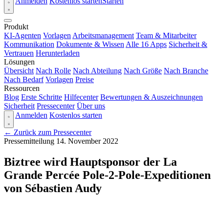
Anmelden
Kostenlos starten
Starten
Produkt
KI-Agenten
Vorlagen
Arbeitsmanagement
Team & Mitarbeiter
Kommunikation
Dokumente & Wissen
Alle 16 Apps
Sicherheit &
Vertrauen
Herunterladen
Lösungen
Übersicht
Nach Rolle
Nach Abteilung
Nach Größe
Nach Branche
Nach Bedarf
Vorlagen
Preise
Ressourcen
Blog
Erste Schritte
Hilfecenter
Bewertungen & Auszeichnungen
Sicherheit
Pressecenter
Über uns
Anmelden
Kostenlos starten
← Zurück zum Pressecenter
Pressemitteilung
14. November 2022
Biztree wird Hauptsponsor der La
Grande Percée Pole-2-Pole-Expeditionen
von Sébastien Audy