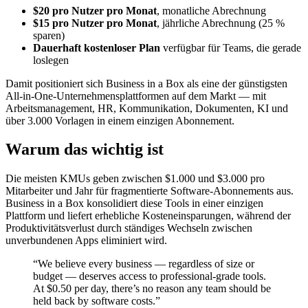
$20 pro Nutzer pro Monat
, monatliche Abrechnung
$15 pro Nutzer pro Monat
, jährliche Abrechnung (25 %
sparen)
Dauerhaft kostenloser Plan
verfügbar für Teams, die gerade
loslegen
Damit positioniert sich Business in a Box als eine der günstigsten
All-in-One-Unternehmensplattformen auf dem Markt — mit
Arbeitsmanagement, HR, Kommunikation, Dokumenten, KI und
über 3.000 Vorlagen in einem einzigen Abonnement.
Warum das wichtig ist
Die meisten KMUs geben zwischen $1.000 und $3.000 pro
Mitarbeiter und Jahr für fragmentierte Software-Abonnements aus.
Business in a Box konsolidiert diese Tools in einer einzigen
Plattform und liefert erhebliche Kosteneinsparungen, während der
Produktivitätsverlust durch ständiges Wechseln zwischen
unverbundenen Apps eliminiert wird.
“We believe every business — regardless of size or
budget — deserves access to professional-grade tools.
At $0.50 per day, there’s no reason any team should be
held back by software costs.”