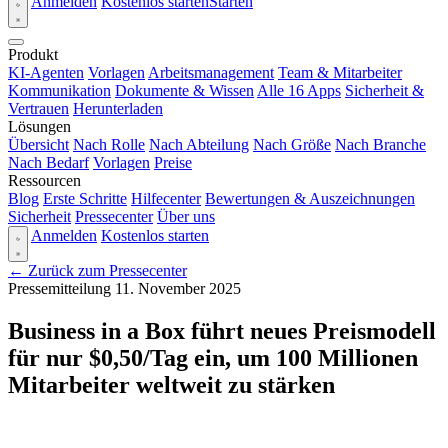
Anmelden
Kostenlos starten
Starten
Produkt
KI-Agenten
Vorlagen
Arbeitsmanagement
Team & Mitarbeiter
Kommunikation
Dokumente & Wissen
Alle 16 Apps
Sicherheit &
Vertrauen
Herunterladen
Lösungen
Übersicht
Nach Rolle
Nach Abteilung
Nach Größe
Nach Branche
Nach Bedarf
Vorlagen
Preise
Ressourcen
Blog
Erste Schritte
Hilfecenter
Bewertungen & Auszeichnungen
Sicherheit
Pressecenter
Über uns
Anmelden
Kostenlos starten
← Zurück zum Pressecenter
Pressemitteilung
11. November 2025
Business in a Box führt neues Preismodell
für nur $0,50/Tag ein, um 100 Millionen
Mitarbeiter weltweit zu stärken