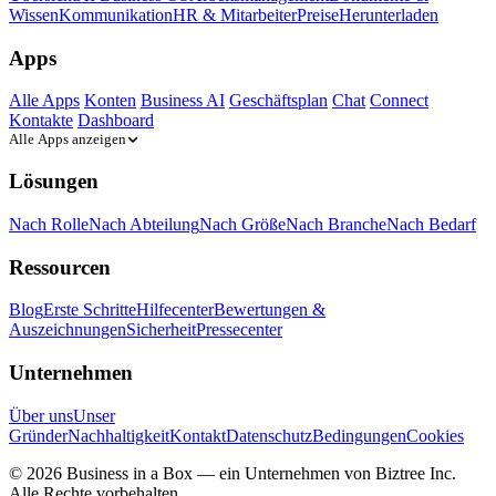
Wissen
Kommunikation
HR & Mitarbeiter
Preise
Herunterladen
Apps
Alle Apps
Konten
Business AI
Geschäftsplan
Chat
Connect
Kontakte
Dashboard
Alle Apps anzeigen
Lösungen
Nach Rolle
Nach Abteilung
Nach Größe
Nach Branche
Nach Bedarf
Ressourcen
Blog
Erste Schritte
Hilfecenter
Bewertungen &
Auszeichnungen
Sicherheit
Pressecenter
Unternehmen
Über uns
Unser
Gründer
Nachhaltigkeit
Kontakt
Datenschutz
Bedingungen
Cookies
© 2026 Business in a Box — ein Unternehmen von
Biztree Inc.
Alle Rechte vorbehalten.