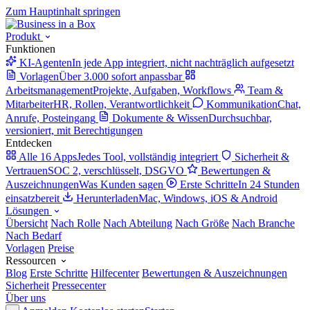
Zum Hauptinhalt springen
Produkt
Funktionen
KI-Agenten
In jede App integriert, nicht nachträglich aufgesetzt
Vorlagen
Über 3.000 sofort anpassbar
Arbeitsmanagement
Projekte, Aufgaben, Workflows
Team &
Mitarbeiter
HR, Rollen, Verantwortlichkeit
Kommunikation
Chat,
Anrufe, Posteingang
Dokumente & Wissen
Durchsuchbar,
versioniert, mit Berechtigungen
Entdecken
Alle 16 Apps
Jedes Tool, vollständig integriert
Sicherheit &
Vertrauen
SOC 2, verschlüsselt, DSGVO
Bewertungen &
Auszeichnungen
Was Kunden sagen
Erste Schritte
In 24 Stunden
einsatzbereit
Herunterladen
Mac, Windows, iOS & Android
Lösungen
Übersicht
Nach Rolle
Nach Abteilung
Nach Größe
Nach Branche
Nach Bedarf
Vorlagen
Preise
Ressourcen
Blog
Erste Schritte
Hilfecenter
Bewertungen & Auszeichnungen
Sicherheit
Pressecenter
Über uns