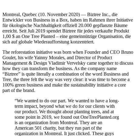
Montreal, Quebec (10. November 2020) — Biztree Inc., die
Entwickler von Business in a Box, haben im Rahmen ihrer Initiative
für ökologische Nachhaltigkeit offiziell 20.000 gepflanzte Bäume
erreicht. Seit Juli 2019 spendet Biztree für jedes verkaufte Produkt
1,00 $ an One Tree Planted – eine gemeinnützige Organisation, die
sich auf globale Wiederaufforstung konzentriert.
The reforestation initiative was born when Founder and CEO Bruno
Goulet, his wife Yainny Morales, and Director of Product
Management & Design Vladimir Vervelsky came together to discuss
how they can transform the business. As the company name
“Biztree” is quite literally a combination of the word Business and
Tree, the three felt the way was very clear: it was time to become a
100% green business and make the sustainability initiative a core
part of the brand.
“We wanted to do our part. We wanted to have a long-
term impact, beyond what we do for our clients with
our product. We thought about planting trees, and at
some point in 2019, we found out OneTreePlanted.org
is an organization from Montreal. They are an
American 501 charity, but they run part of the
organization in Montreal. It just clicked. These guys