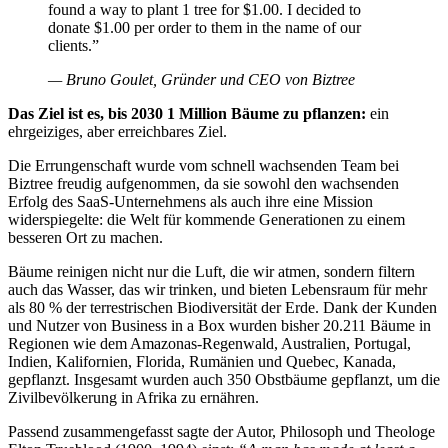
found a way to plant 1 tree for $1.00. I decided to
donate $1.00 per order to them in the name of our
clients.”
— Bruno Goulet, Gründer und CEO von Biztree
Das Ziel ist es, bis 2030 1 Million Bäume zu pflanzen:
ein
ehrgeiziges, aber erreichbares Ziel.
Die Errungenschaft wurde vom schnell wachsenden Team bei
Biztree freudig aufgenommen, da sie sowohl den wachsenden
Erfolg des SaaS-Unternehmens als auch ihre eine Mission
widerspiegelte: die Welt für kommende Generationen zu einem
besseren Ort zu machen.
Bäume reinigen nicht nur die Luft, die wir atmen, sondern filtern
auch das Wasser, das wir trinken, und bieten Lebensraum für mehr
als 80 % der terrestrischen Biodiversität der Erde. Dank der Kunden
und Nutzer von Business in a Box wurden bisher 20.211 Bäume in
Regionen wie dem Amazonas-Regenwald, Australien, Portugal,
Indien, Kalifornien, Florida, Rumänien und Quebec, Kanada,
gepflanzt. Insgesamt wurden auch 350 Obstbäume gepflanzt, um die
Zivilbevölkerung in Afrika zu ernähren.
Passend zusammengefasst sagte der Autor, Philosoph und Theologe