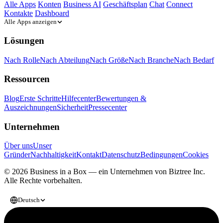
Alle Apps
Konten
Business AI
Geschäftsplan
Chat
Connect
Kontakte
Dashboard
Alle Apps anzeigen
Lösungen
Nach Rolle
Nach Abteilung
Nach Größe
Nach Branche
Nach Bedarf
Ressourcen
Blog
Erste Schritte
Hilfecenter
Bewertungen &
Auszeichnungen
Sicherheit
Pressecenter
Unternehmen
Über uns
Unser
Gründer
Nachhaltigkeit
Kontakt
Datenschutz
Bedingungen
Cookies
© 2026 Business in a Box — ein Unternehmen von
Biztree Inc.
Alle Rechte vorbehalten.
Deutsch