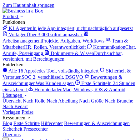
Zum Hauptinhalt springen
Produkt
Funktionen
KI-Agenten
In jede App integriert, nicht nachträglich aufgesetzt
Vorlagen
Über 3.000 sofort anpassbar
Arbeitsmanagement
Projekte, Aufgaben, Workflows
Team &
Mitarbeiter
HR, Rollen, Verantwortlichkeit
Kommunikation
Chat,
Anrufe, Posteingang
Dokumente & Wissen
Durchsuchbar,
versioniert, mit Berechtigungen
Entdecken
Alle 16 Apps
Jedes Tool, vollständig integriert
Sicherheit &
Vertrauen
SOC 2, verschlüsselt, DSGVO
Bewertungen &
Auszeichnungen
Was Kunden sagen
Erste Schritte
In 24 Stunden
einsatzbereit
Herunterladen
Mac, Windows, iOS & Android
Lösungen
Übersicht
Nach Rolle
Nach Abteilung
Nach Größe
Nach Branche
Nach Bedarf
Vorlagen
Preise
Ressourcen
Blog
Erste Schritte
Hilfecenter
Bewertungen & Auszeichnungen
Sicherheit
Pressecenter
Über uns