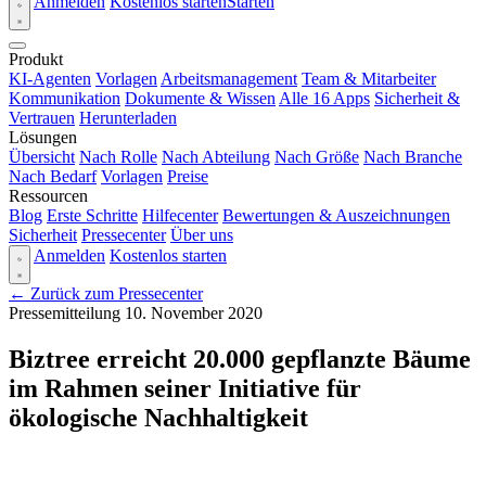
Anmelden
Kostenlos starten
Starten
Produkt
KI-Agenten
Vorlagen
Arbeitsmanagement
Team & Mitarbeiter
Kommunikation
Dokumente & Wissen
Alle 16 Apps
Sicherheit &
Vertrauen
Herunterladen
Lösungen
Übersicht
Nach Rolle
Nach Abteilung
Nach Größe
Nach Branche
Nach Bedarf
Vorlagen
Preise
Ressourcen
Blog
Erste Schritte
Hilfecenter
Bewertungen & Auszeichnungen
Sicherheit
Pressecenter
Über uns
Anmelden
Kostenlos starten
← Zurück zum Pressecenter
Pressemitteilung
10. November 2020
Biztree erreicht 20.000 gepflanzte Bäume
im Rahmen seiner Initiative für
ökologische Nachhaltigkeit