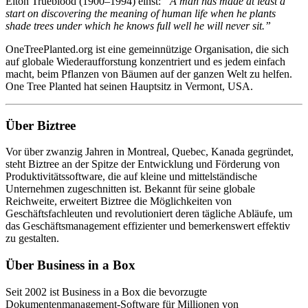
Elton Trueblood (1900–1994) einst:
“A man has made at least a
start on discovering the meaning of human life when he plants
shade trees under which he knows full well he will never sit.”
OneTreePlanted.org ist eine gemeinnützige Organisation, die sich
auf globale Wiederaufforstung konzentriert und es jedem einfach
macht, beim Pflanzen von Bäumen auf der ganzen Welt zu helfen.
One Tree Planted hat seinen Hauptsitz in Vermont, USA.
Über Biztree
Vor über zwanzig Jahren in Montreal, Quebec, Kanada gegründet,
steht Biztree an der Spitze der Entwicklung und Förderung von
Produktivitätssoftware, die auf kleine und mittelständische
Unternehmen zugeschnitten ist. Bekannt für seine globale
Reichweite, erweitert Biztree die Möglichkeiten von
Geschäftsfachleuten und revolutioniert deren tägliche Abläufe, um
das Geschäftsmanagement effizienter und bemerkenswert effektiv
zu gestalten.
Über Business in a Box
Seit 2002 ist Business in a Box die bevorzugte
Dokumentenmanagement-Software für Millionen von