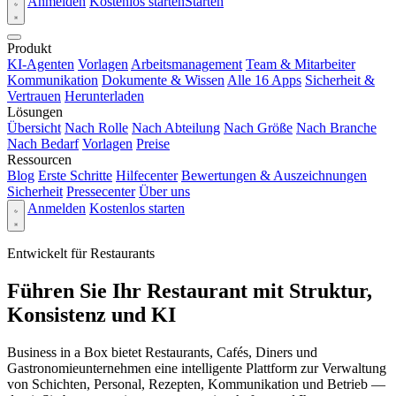
Anmelden
Kostenlos starten
Starten
Produkt
KI-Agenten
Vorlagen
Arbeitsmanagement
Team & Mitarbeiter
Kommunikation
Dokumente & Wissen
Alle 16 Apps
Sicherheit &
Vertrauen
Herunterladen
Lösungen
Übersicht
Nach Rolle
Nach Abteilung
Nach Größe
Nach Branche
Nach Bedarf
Vorlagen
Preise
Ressourcen
Blog
Erste Schritte
Hilfecenter
Bewertungen & Auszeichnungen
Sicherheit
Pressecenter
Über uns
Anmelden
Kostenlos starten
Entwickelt für Restaurants
Führen Sie Ihr Restaurant mit Struktur,
Konsistenz und KI
Business in a Box bietet Restaurants, Cafés, Diners und
Gastronomieunternehmen eine intelligente Plattform zur Verwaltung
von Schichten, Personal, Rezepten, Kommunikation und Betrieb —