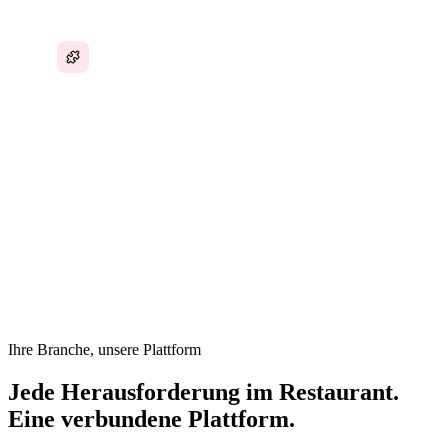
Kein einheitliches System, das das gesamte
Restaurant verbindet
In einem Restaurant ist jeder Service eine Live-Aufführung
— doch hinter den Kulissen läuft der Betrieb mit
Papiertickets, Textnachrichten und dem Gedächtnis der
Führungskraft. Dienstplanung, Lagerhaltung,
Lieferantenbestellungen, Gesundheits-Compliance und
Schulungen sind voneinander entkoppelt.
Ihre Branche, unsere Plattform
Jede Herausforderung im Restaurant.
Eine verbundene Plattform.