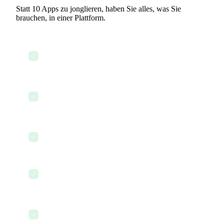
Statt 10 Apps zu jonglieren, haben Sie alles, was Sie
brauchen, in einer Plattform.
Heutigen Schichtplan und Abdeckung prüfen
✓
Lebensmittelsicherheits- und Öffnungschecklisten
✓
prüfen
Team über Menüänderungen informieren
✓
Arbeitsstunden und Lohnvorbereitung erfassen
✓
Neuen Mitarbeiter mit digitalem Handbuch
✓
einarbeiten