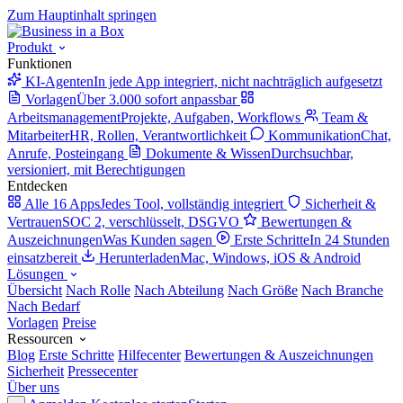
Zum Hauptinhalt springen
Produkt
Funktionen
KI-Agenten
In jede App integriert, nicht nachträglich aufgesetzt
Vorlagen
Über 3.000 sofort anpassbar
Arbeitsmanagement
Projekte, Aufgaben, Workflows
Team &
Mitarbeiter
HR, Rollen, Verantwortlichkeit
Kommunikation
Chat,
Anrufe, Posteingang
Dokumente & Wissen
Durchsuchbar,
versioniert, mit Berechtigungen
Entdecken
Alle 16 Apps
Jedes Tool, vollständig integriert
Sicherheit &
Vertrauen
SOC 2, verschlüsselt, DSGVO
Bewertungen &
Auszeichnungen
Was Kunden sagen
Erste Schritte
In 24 Stunden
einsatzbereit
Herunterladen
Mac, Windows, iOS & Android
Lösungen
Übersicht
Nach Rolle
Nach Abteilung
Nach Größe
Nach Branche
Nach Bedarf
Vorlagen
Preise
Ressourcen
Blog
Erste Schritte
Hilfecenter
Bewertungen & Auszeichnungen
Sicherheit
Pressecenter
Über uns