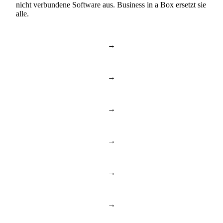
nicht verbundene Software aus. Business in a Box ersetzt sie
alle.
→
Slack & Teams
Chat & Anrufe
→
Asana & Monday
Aufgaben & Projekte
→
Dropbox & Drive
Cloud-Laufwerk
→
BambooHR & Gusto
HR & Mitarbeiter
→
Notion & Confluence
Dokumente & Wissen
→
Toggl & Harvest
Zeiterfassung