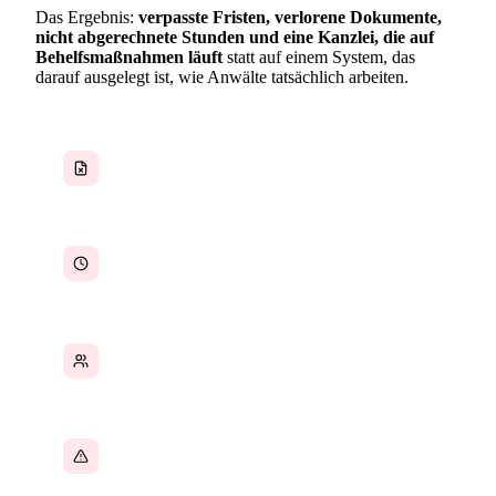
Das Ergebnis:
verpasste Fristen, verlorene Dokumente,
nicht abgerechnete Stunden und eine Kanzlei, die auf
Behelfsmaßnahmen läuft
statt auf einem System, das
darauf ausgelegt ist, wie Anwälte tatsächlich arbeiten.
Falldokumente über mehrere Systeme verteilt
Abrechenbare Stunden gehen durch
Verwaltungsarbeit verloren
Mandanteninformationen an zu vielen Orten
Fristen werden manuell verfolgt oder verpasst