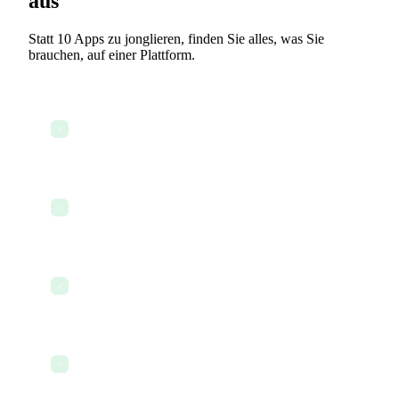
aus
Statt 10 Apps zu jonglieren, finden Sie alles, was Sie
brauchen, auf einer Plattform.
Dashboard auf Fallfristen und Gerichtstermine
✓
prüfen
Vertraulichkeitsvereinbarung für einen Mandanten
✓
erstellen und versenden
CRM mit neuen Mandantenaufnahmenotizen
✓
aktualisieren
KI zur Erstellung eines Partnerschaftsvertrags
✓
nutzen