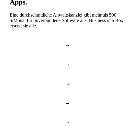
Apps.
Eine durchschnittliche Anwaltskanzlei gibt mehr als 500
$/Monat für unverbundene Software aus. Business in a Box
ersetzt sie alle.
→
Slack & Teams
Chat & Anrufe
→
Asana & Monday
Aufgaben & Projekte
→
Dropbox & Drive
Cloud-Laufwerk
→
BambooHR & Gusto
HR & Mitarbeiter
→
Notion & Confluence
Dokumente & Wissen