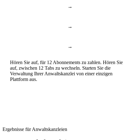
→
Toggl & Harvest
Zeiterfassung
→
ChatGPT & Copilot
Business AI
→
Google Docs & Sheets
Dokumente & Tabellen
Hören Sie auf, für 12 Abonnements zu zahlen. Hören Sie
auf, zwischen 12 Tabs zu wechseln. Starten Sie die
Verwaltung Ihrer Anwaltskanzlei von einer einzigen
Plattform aus.
Ergebnisse für Anwaltskanzleien