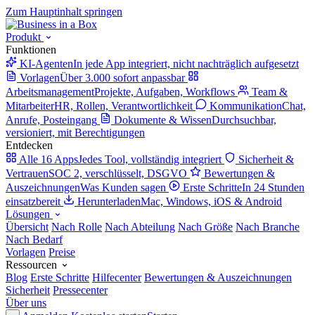
Zum Hauptinhalt springen
Produkt
Funktionen
KI-Agenten
In jede App integriert, nicht nachträglich aufgesetzt
Vorlagen
Über 3.000 sofort anpassbar
Arbeitsmanagement
Projekte, Aufgaben, Workflows
Team &
Mitarbeiter
HR, Rollen, Verantwortlichkeit
Kommunikation
Chat,
Anrufe, Posteingang
Dokumente & Wissen
Durchsuchbar,
versioniert, mit Berechtigungen
Entdecken
Alle 16 Apps
Jedes Tool, vollständig integriert
Sicherheit &
Vertrauen
SOC 2, verschlüsselt, DSGVO
Bewertungen &
Auszeichnungen
Was Kunden sagen
Erste Schritte
In 24 Stunden
einsatzbereit
Herunterladen
Mac, Windows, iOS & Android
Lösungen
Übersicht
Nach Rolle
Nach Abteilung
Nach Größe
Nach Branche
Nach Bedarf
Vorlagen
Preise
Ressourcen
Blog
Erste Schritte
Hilfecenter
Bewertungen & Auszeichnungen
Sicherheit
Pressecenter
Über uns