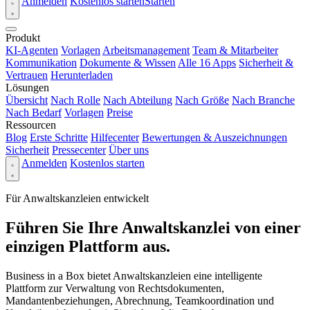
Anmelden
Kostenlos starten
Starten
Produkt
KI-Agenten
Vorlagen
Arbeitsmanagement
Team & Mitarbeiter
Kommunikation
Dokumente & Wissen
Alle 16 Apps
Sicherheit &
Vertrauen
Herunterladen
Lösungen
Übersicht
Nach Rolle
Nach Abteilung
Nach Größe
Nach Branche
Nach Bedarf
Vorlagen
Preise
Ressourcen
Blog
Erste Schritte
Hilfecenter
Bewertungen & Auszeichnungen
Sicherheit
Pressecenter
Über uns
Anmelden
Kostenlos starten
Für Anwaltskanzleien entwickelt
Führen Sie Ihre Anwaltskanzlei von einer
einzigen Plattform aus.
Business in a Box bietet Anwaltskanzleien eine intelligente
Plattform zur Verwaltung von Rechtsdokumenten,
Mandantenbeziehungen, Abrechnung, Teamkoordination und