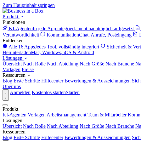
Zum Hauptinhalt springen
Produkt
Funktionen
KI-Agenten
In jede App integriert, nicht nachträglich aufgesetzt
Verantwortlichkeit
Kommunikation
Chat, Anrufe, Posteingang
Entdecken
Alle 16 Apps
Jedes Tool, vollständig integriert
Sicherheit & Ver
Herunterladen
Mac, Windows, iOS & Android
Lösungen
Übersicht
Nach Rolle
Nach Abteilung
Nach Größe
Nach Branche
Na
Vorlagen
Preise
Ressourcen
Blog
Erste Schritte
Hilfecenter
Bewertungen & Auszeichnungen
Sich
Über uns
Anmelden
Kostenlos starten
Starten
Produkt
KI-Agenten
Vorlagen
Arbeitsmanagement
Team & Mitarbeiter
Kommu
Lösungen
Übersicht
Nach Rolle
Nach Abteilung
Nach Größe
Nach Branche
Na
Ressourcen
Blog
Erste Schritte
Hilfecenter
Bewertungen & Auszeichnungen
Sich