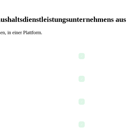
Haushaltsdienstleistungsunternehmens aus
en, in einer Plattform.
sungen prüfen
Einem neuen Kunden einen 
✓
sieren
Ein Team per Chat zu einem
✓
euen Vertrag zu entwerfen
Teamstunden und Auftragsko
✓
ien verarbeiten
SOPs mit einem neuen Mita
✓