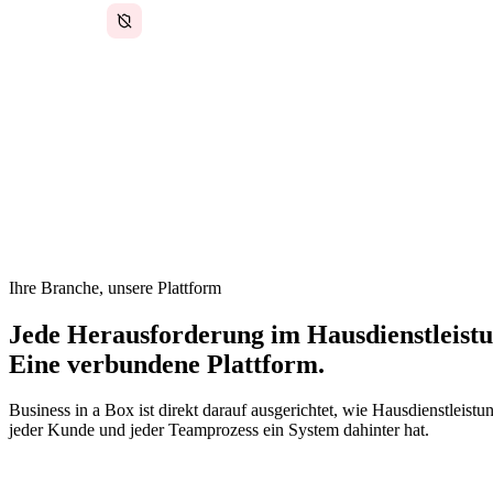
Keine standardisierten Verträge oder
Servicebedingungen
Im Hausdienstleistungsbereich sind Techniker im Außeneinsat
Kundenkommunikation läuft per SMS, und die Auftragsdoku
koordiniert alles über sein Telefon. Wenn das Unternehmen
Engpass.
Ihre Branche, unsere Plattform
Jede Herausforderung im Hausdienstleistu
Eine verbundene Plattform.
Business in a Box ist direkt darauf ausgerichtet, wie Hausdienstleist
jeder Kunde und jeder Teamprozess ein System dahinter hat.