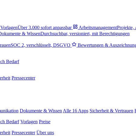
Vorlagen
Über 3.000 sofort anpassbar
Arbeitsmanagement
Projekte,
Dokumente & Wissen
Durchsuchbar, versioniert, mit Berechtigungen
trauen
SOC 2, verschlüsselt, DSGVO
Bewertungen & Auszeichnun
ch Bedarf
erheit
Pressecenter
nikation
Dokumente & Wissen
Alle 16 Apps
Sicherheit & Vertrauen
ch Bedarf
Vorlagen
Preise
erheit
Pressecenter
Über uns