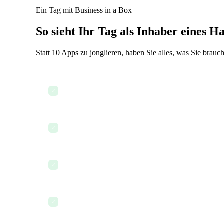
Ein Tag mit Business in a Box
So sieht Ihr Tag als Inhaber eines 
Statt 10 Apps zu jonglieren, haben Sie alles, was Sie brauch
Dashboard nach heutigen Aufträgen und Teamzuwei
✓
CRM mit Auftragsabschlussnotizen und Fotos aktuali
✓
KI nutzen, um eine Servicevereinbarung für einen n
✓
Rechnungen versenden und Bestellungen für Material
✓