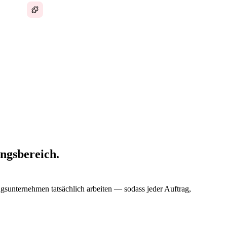
Unverbundene Tools für jeden Teil des Auftrags
z, die Disposition erfolgt reaktiv, die
mentation liegt auf Klemmbrettern. Der Inhaber
 wächst, wird die manuelle Koordination zum
ngsbereich.
ungsunternehmen tatsächlich arbeiten — sodass jeder Auftrag,