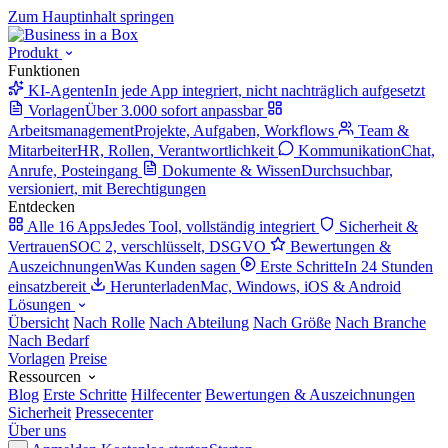
Zum Hauptinhalt springen
Produkt
Funktionen
KI-Agenten
In jede App integriert, nicht nachträglich aufgesetzt
Vorlagen
Über 3.000 sofort anpassbar
Arbeitsmanagement
Projekte, Aufgaben, Workflows
Team &
Mitarbeiter
HR, Rollen, Verantwortlichkeit
Kommunikation
Chat,
Anrufe, Posteingang
Dokumente & Wissen
Durchsuchbar,
versioniert, mit Berechtigungen
Entdecken
Alle 16 Apps
Jedes Tool, vollständig integriert
Sicherheit &
Vertrauen
SOC 2, verschlüsselt, DSGVO
Bewertungen &
Auszeichnungen
Was Kunden sagen
Erste Schritte
In 24 Stunden
einsatzbereit
Herunterladen
Mac, Windows, iOS & Android
Lösungen
Übersicht
Nach Rolle
Nach Abteilung
Nach Größe
Nach Branche
Nach Bedarf
Vorlagen
Preise
Ressourcen
Blog
Erste Schritte
Hilfecenter
Bewertungen & Auszeichnungen
Sicherheit
Pressecenter
Über uns