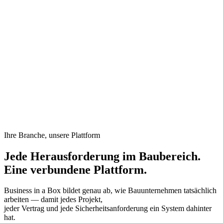
Im Baubereich umfassen Projekte Dutzende von
Subunternehmern, Nachtragsaufträge,
Sicherheitsdokumentation und Materialverfolgung — doch
der Generalunternehmer koordiniert alles per E-Mail, Telefon
und Tabellenkalkulationen. Ein einziges fehlendes Dokument
kann ein Projekt um Wochen verzögern.
Ihre Branche, unsere Plattform
Jede Herausforderung im Baubereich.
Eine verbundene Plattform.
Business in a Box bildet genau ab, wie Bauunternehmen tatsächlich
arbeiten — damit jedes Projekt,
jeder Vertrag und jede Sicherheitsanforderung ein System dahinter
hat.