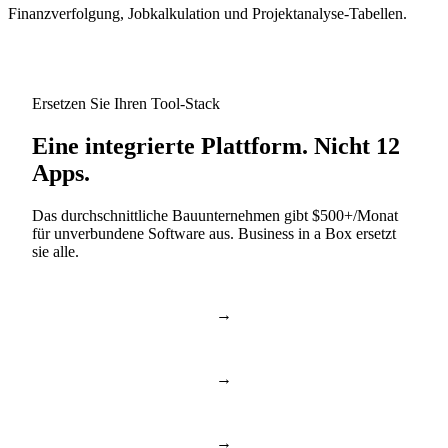
Finanzverfolgung, Jobkalkulation und Projektanalyse-Tabellen.
Ersetzen Sie Ihren Tool-Stack
Eine integrierte Plattform. Nicht 12
Apps.
Das durchschnittliche Bauunternehmen gibt $500+/Monat
für unverbundene Software aus. Business in a Box ersetzt
sie alle.
→
Slack & Teams
Chat & Anrufe
→
Asana & Monday
Aufgaben & Projekte
→
Dropbox & Drive
Cloud-Laufwerk