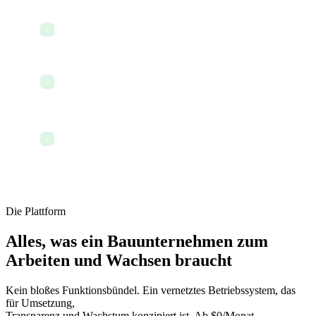
Bestellungen für Materialien bearbeiten
✓
Projektmeilensteine und Zeitpläne aktualisieren
✓
Den Tag abschließen mit lückenloser Verfolgung
✓
aller Aufträge
Die Plattform
Alles, was ein Bauunternehmen zum
Arbeiten und Wachsen braucht
Kein bloßes Funktionsbündel. Ein vernetztes Betriebssystem, das
für Umsetzung,
Transparenz und Wachstum konzipiert ist. Ab $0/Monat.