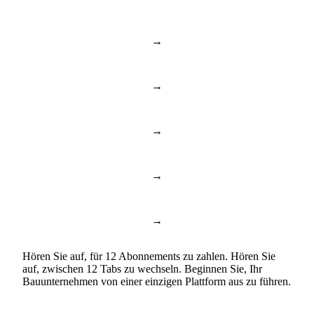
→
BambooHR & Gusto
HR & Mitarbeiter
→
Notion & Confluence
Dokumente & Wissen
→
Toggl & Harvest
Zeiterfassung
→
ChatGPT & Copilot
Business AI
→
Google Docs & Sheets
Dokumente & Tabellen
Hören Sie auf, für 12 Abonnements zu zahlen. Hören Sie
auf, zwischen 12 Tabs zu wechseln. Beginnen Sie, Ihr
Bauunternehmen von einer einzigen Plattform aus zu führen.