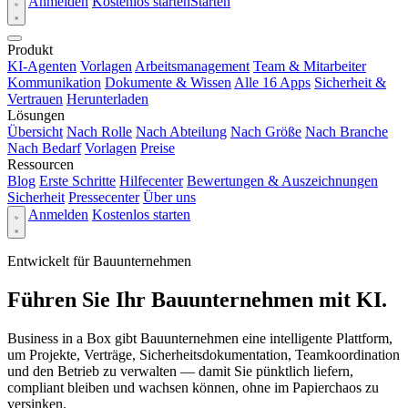
Anmelden
Kostenlos starten
Starten
Produkt
KI-Agenten
Vorlagen
Arbeitsmanagement
Team & Mitarbeiter
Kommunikation
Dokumente & Wissen
Alle 16 Apps
Sicherheit &
Vertrauen
Herunterladen
Lösungen
Übersicht
Nach Rolle
Nach Abteilung
Nach Größe
Nach Branche
Nach Bedarf
Vorlagen
Preise
Ressourcen
Blog
Erste Schritte
Hilfecenter
Bewertungen & Auszeichnungen
Sicherheit
Pressecenter
Über uns
Anmelden
Kostenlos starten
Entwickelt für Bauunternehmen
Führen Sie Ihr Bauunternehmen mit KI.
Business in a Box gibt Bauunternehmen eine intelligente Plattform,
um Projekte, Verträge, Sicherheitsdokumentation, Teamkoordination
und den Betrieb zu verwalten — damit Sie pünktlich liefern,
compliant bleiben und wachsen können, ohne im Papierchaos zu
versinken.