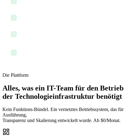
IT-Bedarfe mit Abteilungen koordinieren
✓
Lieferantenverträge und Verlängerungen verwalten
✓
Incident-Response und Post-Mortems dokumentieren
✓
Den Tag beenden, mit jedem dokumentierten System und
✓
jedem verfolgten Projekt
Die Plattform
Alles, was ein IT-Team für den Betrieb
der Technologieinfrastruktur benötigt
Kein Funktions-Bündel. Ein vernetztes Betriebssystem, das für
Ausführung,
Transparenz und Skalierung entwickelt wurde. Ab $0/Monat.