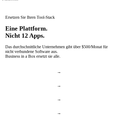
Ersetzen Sie Ihren Tool-Stack
Eine Plattform.
Nicht 12 Apps.
Das durchschnittliche Unternehmen gibt über $500/Monat für
nicht verbundene Software aus.
Business in a Box ersetzt sie alle.
→
Slack & Teams
Chat & Anrufe
→
Asana & Monday
Aufgaben & Projekte
→
Dropbox & Drive
Cloud-Laufwerk
→
BambooHR & Gusto
HR & Mitarbeiter