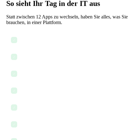
So sieht Ihr Tag in der IT aus
Statt zwischen 12 Apps zu wechseln, haben Sie alles, was Sie
brauchen, in einer Plattform.
IT-Projekt-Dashboards und Prioritäten überprüfen
✓
Auf Teamanfragen und Eskalationen reagieren
✓
Systemdokumentation und Runbooks aktualisieren
✓
Sicherheitsrichtlinien überprüfen und aktualisieren
✓
Meilensteine von Infrastrukturprojekten verfolgen
✓
AI nutzen, um einen Sicherheitsbewertungsbericht zu erstellen
✓