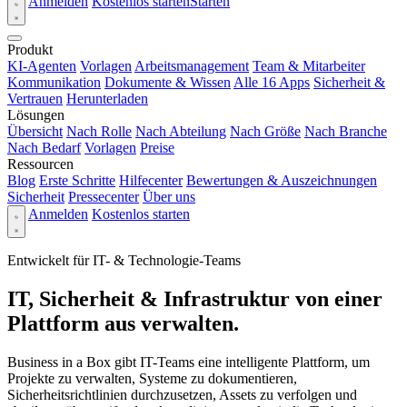
Anmelden
Kostenlos starten
Starten
Produkt
KI-Agenten
Vorlagen
Arbeitsmanagement
Team & Mitarbeiter
Kommunikation
Dokumente & Wissen
Alle 16 Apps
Sicherheit &
Vertrauen
Herunterladen
Lösungen
Übersicht
Nach Rolle
Nach Abteilung
Nach Größe
Nach Branche
Nach Bedarf
Vorlagen
Preise
Ressourcen
Blog
Erste Schritte
Hilfecenter
Bewertungen & Auszeichnungen
Sicherheit
Pressecenter
Über uns
Anmelden
Kostenlos starten
Entwickelt für IT- & Technologie-Teams
IT, Sicherheit & Infrastruktur von einer
Plattform aus verwalten.
Business in a Box gibt IT-Teams eine intelligente Plattform, um
Projekte zu verwalten, Systeme zu dokumentieren,
Sicherheitsrichtlinien durchzusetzen, Assets zu verfolgen und