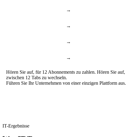
→
Notion & Confluence
Dokumente & Wissen
→
Toggl & Harvest
Time Tracking
→
ChatGPT & Copilot
Business AI
→
Google Docs & Sheets
Docs & Sheets
Hören Sie auf, für 12 Abonnements zu zahlen. Hören Sie auf,
zwischen 12 Tabs zu wechseln.
Führen Sie Ihr Unternehmen von einer einzigen Plattform aus.
IT-Ergebnisse