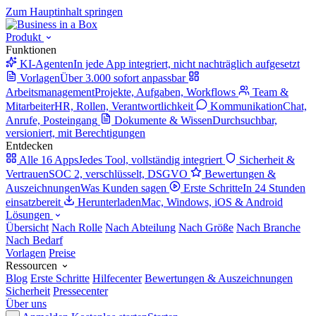
Zum Hauptinhalt springen
Produkt
Funktionen
KI-Agenten
In jede App integriert, nicht nachträglich aufgesetzt
Vorlagen
Über 3.000 sofort anpassbar
Arbeitsmanagement
Projekte, Aufgaben, Workflows
Team &
Mitarbeiter
HR, Rollen, Verantwortlichkeit
Kommunikation
Chat,
Anrufe, Posteingang
Dokumente & Wissen
Durchsuchbar,
versioniert, mit Berechtigungen
Entdecken
Alle 16 Apps
Jedes Tool, vollständig integriert
Sicherheit &
Vertrauen
SOC 2, verschlüsselt, DSGVO
Bewertungen &
Auszeichnungen
Was Kunden sagen
Erste Schritte
In 24 Stunden
einsatzbereit
Herunterladen
Mac, Windows, iOS & Android
Lösungen
Übersicht
Nach Rolle
Nach Abteilung
Nach Größe
Nach Branche
Nach Bedarf
Vorlagen
Preise
Ressourcen
Blog
Erste Schritte
Hilfecenter
Bewertungen & Auszeichnungen
Sicherheit
Pressecenter
Über uns