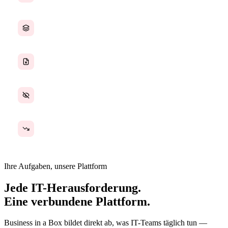
IT-Tickets über zu viele Kanäle verteilt
Lücken in der Compliance-Dokumentation
Keine einheitliche Übersicht über den IT-Betrieb
Manuelle Prozesse, die nicht skalieren
Ihre Aufgaben, unsere Plattform
Jede IT-Herausforderung.
Eine verbundene Plattform.
Business in a Box bildet direkt ab, was IT-Teams täglich tun —