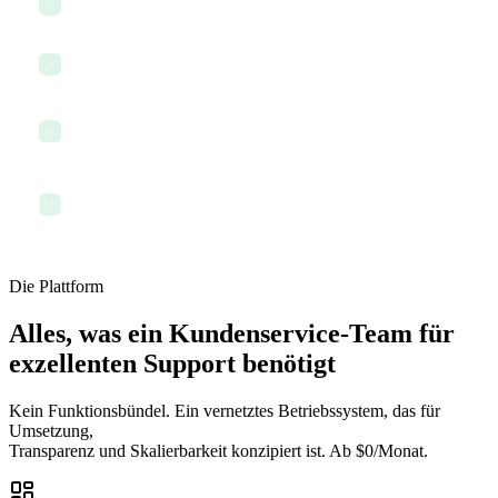
Team-Performance im Dashboard verfolgen
✓
Kundenfeedback und Zufriedenheitswerte erfassen
✓
Bei wiederkehrenden Problemen mit dem Produktteam
✓
koordinieren
Den Tag mit jedem erfassten und dokumentierten Anliegen
✓
beenden
Die Plattform
Alles, was ein Kundenservice-Team für
exzellenten Support benötigt
Kein Funktionsbündel. Ein vernetztes Betriebssystem, das für
Umsetzung,
Transparenz und Skalierbarkeit konzipiert ist. Ab $0/Monat.