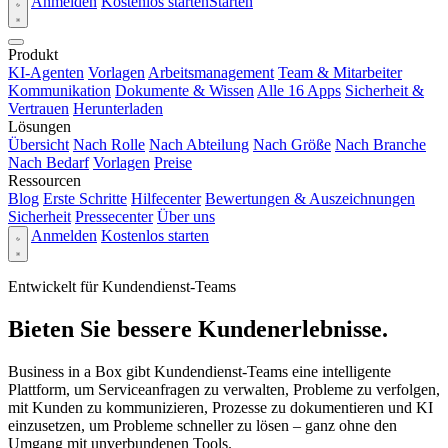
Anmelden
Kostenlos starten
Starten
Produkt
KI-Agenten
Vorlagen
Arbeitsmanagement
Team & Mitarbeiter
Kommunikation
Dokumente & Wissen
Alle 16 Apps
Sicherheit &
Vertrauen
Herunterladen
Lösungen
Übersicht
Nach Rolle
Nach Abteilung
Nach Größe
Nach Branche
Nach Bedarf
Vorlagen
Preise
Ressourcen
Blog
Erste Schritte
Hilfecenter
Bewertungen & Auszeichnungen
Sicherheit
Pressecenter
Über uns
Anmelden
Kostenlos starten
Entwickelt für Kundendienst-Teams
Bieten Sie bessere Kundenerlebnisse.
Business in a Box gibt Kundendienst-Teams eine intelligente
Plattform, um Serviceanfragen zu verwalten, Probleme zu verfolgen,
mit Kunden zu kommunizieren, Prozesse zu dokumentieren und KI
einzusetzen, um Probleme schneller zu lösen – ganz ohne den
Umgang mit unverbundenen Tools.