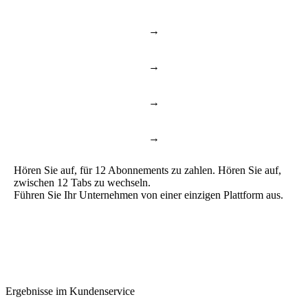
→
Notion & Confluence
Dokumente & Wissen
→
Toggl & Harvest
Zeiterfassung
→
ChatGPT & Copilot
Business AI
→
Google Docs & Sheets
Dokumente & Tabellen
Hören Sie auf, für 12 Abonnements zu zahlen. Hören Sie auf,
zwischen 12 Tabs zu wechseln.
Führen Sie Ihr Unternehmen von einer einzigen Plattform aus.
Ergebnisse im Kundenservice