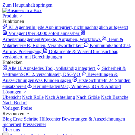
Zum Hauptinhalt springen
Produkt
Funktionen
KI-Agenten
In jede App integriert, nicht nachträglich aufgesetzt
Vorlagen
Über 3.000 sofort anpassbar
Arbeitsmanagement
Projekte, Aufgaben, Workflows
Team &
Mitarbeiter
HR, Rollen, Verantwortlichkeit
Kommunikation
Chat,
Anrufe, Posteingang
Dokumente & Wissen
Durchsuchbar,
versioniert, mit Berechtigungen
Entdecken
Alle 16 Apps
Jedes Tool, vollständig integriert
Sicherheit &
Vertrauen
SOC 2, verschlüsselt, DSGVO
Bewertungen &
Auszeichnungen
Was Kunden sagen
Erste Schritte
In 24 Stunden
einsatzbereit
Herunterladen
Mac, Windows, iOS & Android
Lösungen
Übersicht
Nach Rolle
Nach Abteilung
Nach Größe
Nach Branche
Nach Bedarf
Vorlagen
Preise
Ressourcen
Blog
Erste Schritte
Hilfecenter
Bewertungen & Auszeichnungen
Sicherheit
Pressecenter
Über uns