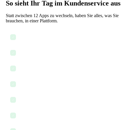
So sieht Ihr Tag im Kundenservice aus
Statt zwischen 12 Apps zu wechseln, haben Sie alles, was Sie
brauchen, in einer Plattform.
Offene Tickets prüfen und die Warteschlange priorisieren
✓
Auf Kundenanfragen per Chat und Posteingang antworten
✓
Lösungen in der Wissensdatenbank nachschlagen
✓
Komplexe Anliegen mit vollständigem Kontext eskalieren
✓
KI nutzen, um professionelle Kundenantworten zu verfassen
✓
Servicerichtlinien und -verfahren aktualisieren
✓