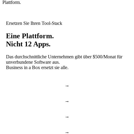
Plattform.
Ersetzen Sie Ihren Tool-Stack
Eine Plattform.
Nicht 12 Apps.
Das durchschnittliche Unternehmen gibt über $500/Monat für
unverbundene Software aus.
Business in a Box ersetzt sie alle.
→
Slack & Teams
Chat & Anrufe
→
Asana & Monday
Aufgaben & Projekte
→
Dropbox & Drive
Cloud-Ablage
→
BambooHR & Gusto
HR & Mitarbeiter