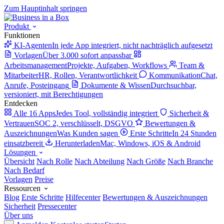
Zum Hauptinhalt springen
Produkt
Funktionen
KI-Agenten
In jede App integriert, nicht nachträglich aufgesetzt
Vorlagen
Über 3.000 sofort anpassbar
Arbeitsmanagement
Projekte, Aufgaben, Workflows
Team &
Mitarbeiter
HR, Rollen, Verantwortlichkeit
Kommunikation
Chat,
Anrufe, Posteingang
Dokumente & Wissen
Durchsuchbar,
versioniert, mit Berechtigungen
Entdecken
Alle 16 Apps
Jedes Tool, vollständig integriert
Sicherheit &
Vertrauen
SOC 2, verschlüsselt, DSGVO
Bewertungen &
Auszeichnungen
Was Kunden sagen
Erste Schritte
In 24 Stunden
einsatzbereit
Herunterladen
Mac, Windows, iOS & Android
Lösungen
Übersicht
Nach Rolle
Nach Abteilung
Nach Größe
Nach Branche
Nach Bedarf
Vorlagen
Preise
Ressourcen
Blog
Erste Schritte
Hilfecenter
Bewertungen & Auszeichnungen
Sicherheit
Pressecenter
Über uns