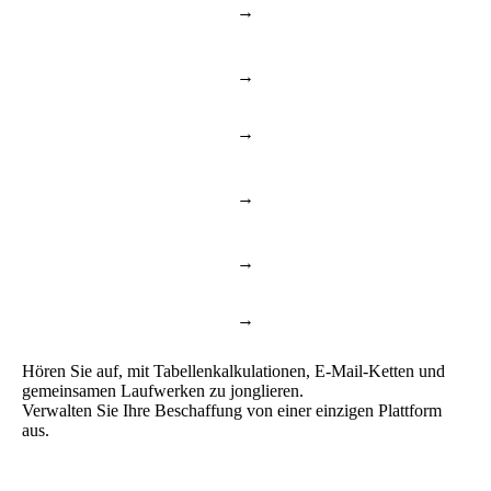
Cloud Drive &
→
Dropbox & Drive
Vertragsablage
→
E-Mail-Genehmigungen
Genehmigungsworkflows
→
Slack & Teams
Chat & Anrufe
Dokumente &
→
DocuSign & Adobe
Vereinbarungen
→
ChatGPT & Copilot
Business AI
→
Manuelle Berichte
Dashboard & Berichte
Hören Sie auf, mit Tabellenkalkulationen, E-Mail-Ketten und
gemeinsamen Laufwerken zu jonglieren.
Verwalten Sie Ihre Beschaffung von einer einzigen Plattform
aus.