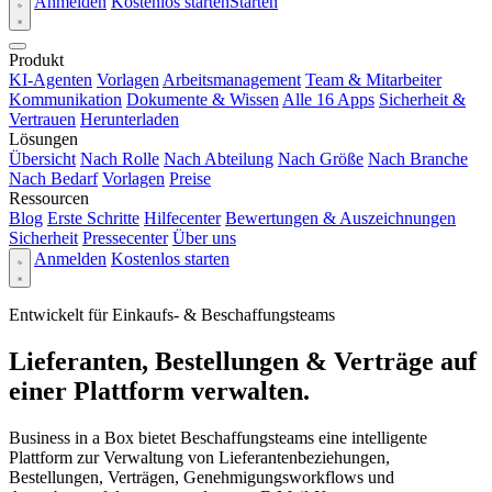
Anmelden
Kostenlos starten
Starten
Produkt
KI-Agenten
Vorlagen
Arbeitsmanagement
Team & Mitarbeiter
Kommunikation
Dokumente & Wissen
Alle 16 Apps
Sicherheit &
Vertrauen
Herunterladen
Lösungen
Übersicht
Nach Rolle
Nach Abteilung
Nach Größe
Nach Branche
Nach Bedarf
Vorlagen
Preise
Ressourcen
Blog
Erste Schritte
Hilfecenter
Bewertungen & Auszeichnungen
Sicherheit
Pressecenter
Über uns
Anmelden
Kostenlos starten
Entwickelt für Einkaufs- & Beschaffungsteams
Lieferanten, Bestellungen & Verträge auf
einer Plattform verwalten.
Business in a Box bietet Beschaffungsteams eine intelligente
Plattform zur Verwaltung von Lieferantenbeziehungen,
Bestellungen, Verträgen, Genehmigungsworkflows und