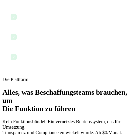
Mit Lieferanten und internen Stakeholdern per Chat
✓
kommunizieren
Einen Beschaffungszusammenfassungsbericht für die
✓
Führungsebene erstellen
Abmelden in der Gewissheit, dass jede Entscheidung
✓
nachverfolgt und prüfbar ist
Die Plattform
Alles, was Beschaffungsteams brauchen,
um
Die Funktion zu führen
Kein Funktionsbündel. Ein vernetztes Betriebssystem, das für
Umsetzung,
Transparenz und Compliance entwickelt wurde. Ab $0/Monat.