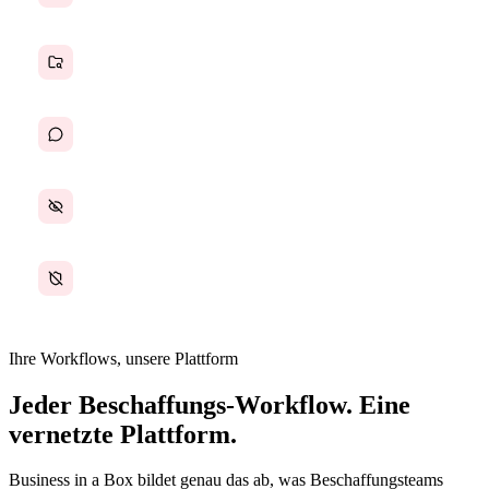
Verträge in zufälligen Ordnern gespeichert
Genehmigungsworkflows über E-Mail-Ketten
Keine Ausgabentransparenz oder -verfolgung
Kein Prüfpfad für Beschaffungsentscheidungen
Ihre Workflows, unsere Plattform
Jeder Beschaffungs-Workflow. Eine
vernetzte Plattform.
Business in a Box bildet genau das ab, was Beschaffungsteams