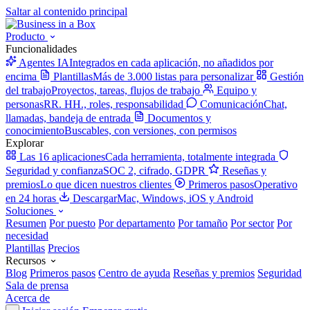
Saltar al contenido principal
Producto
Funcionalidades
Agentes IA
Integrados en cada aplicación, no añadidos por
encima
Plantillas
Más de 3.000 listas para personalizar
Gestión
del trabajo
Proyectos, tareas, flujos de trabajo
Equipo y
personas
RR. HH., roles, responsabilidad
Comunicación
Chat,
llamadas, bandeja de entrada
Documentos y
conocimiento
Buscables, con versiones, con permisos
Explorar
Las 16 aplicaciones
Cada herramienta, totalmente integrada
Seguridad y confianza
SOC 2, cifrado, GDPR
Reseñas y
premios
Lo que dicen nuestros clientes
Primeros pasos
Operativo
en 24 horas
Descargar
Mac, Windows, iOS y Android
Soluciones
Resumen
Por puesto
Por departamento
Por tamaño
Por sector
Por
necesidad
Plantillas
Precios
Recursos
Blog
Primeros pasos
Centro de ayuda
Reseñas y premios
Seguridad
Sala de prensa
Acerca de