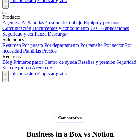
Iniciar sesión
Empezar gratis
Producto
Agentes IA
Plantillas
Gestión del trabajo
Equipo y personas
Comunicación
Documentos y conocimiento
Las 16 aplicaciones
Seguridad y confianza
Descargar
Soluciones
Resumen
Por puesto
Por departamento
Por tamaño
Por sector
Por
necesidad
Plantillas
Precios
Recursos
Blog
Primeros pasos
Centro de ayuda
Reseñas y premios
Seguridad
Sala de prensa
Acerca de
Iniciar sesión
Empezar gratis
Comparativa
Business in a Box vs Notion