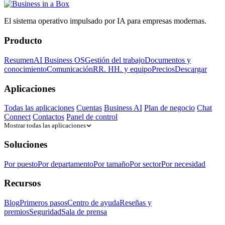
El sistema operativo impulsado por IA para empresas modernas.
Producto
Resumen
AI Business OS
Gestión del trabajo
Documentos y
conocimiento
Comunicación
RR. HH. y equipo
Precios
Descargar
Aplicaciones
Todas las aplicaciones
Cuentas
Business AI
Plan de negocio
Chat
Connect
Contactos
Panel de control
Mostrar todas las aplicaciones
Soluciones
Por puesto
Por departamento
Por tamaño
Por sector
Por necesidad
Recursos
Blog
Primeros pasos
Centro de ayuda
Reseñas y
premios
Seguridad
Sala de prensa