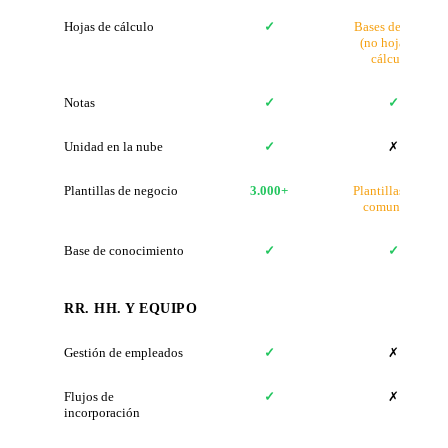
Hojas de cálculo
✓
Bases de datos
(no hojas de
cálculo)
Notas
✓
✓
Unidad en la nube
✓
✗
Plantillas de negocio
3.000+
Plantillas de la
comunidad
Base de conocimiento
✓
✓
RR. HH. Y EQUIPO
Gestión de empleados
✓
✗
Flujos de
✓
✗
incorporación