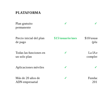
PLATAFORMA
Plan gratuito
✓
✓
permanente
Precio inicial del plan
$15/usuario/mes
$10/usuario/mes
de pago
(plus)
Todas las funciones en
✓
La IA es un
un solo plan
complemento
Aplicaciones móviles
✓
✓
Más de 20 años de
✓
Fundada en
ADN empresarial
2013