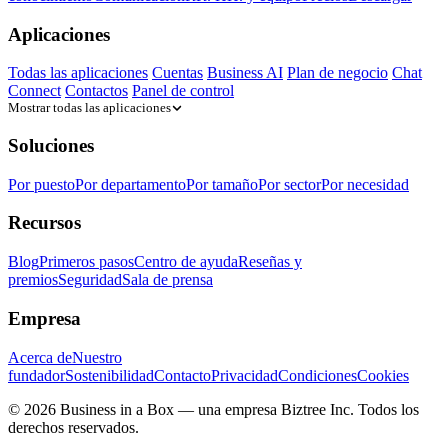
Aplicaciones
Todas las aplicaciones
Cuentas
Business AI
Plan de negocio
Chat
Connect
Contactos
Panel de control
Mostrar todas las aplicaciones
Soluciones
Por puesto
Por departamento
Por tamaño
Por sector
Por necesidad
Recursos
Blog
Primeros pasos
Centro de ayuda
Reseñas y
premios
Seguridad
Sala de prensa
Empresa
Acerca de
Nuestro
fundador
Sostenibilidad
Contacto
Privacidad
Condiciones
Cookies
© 2026 Business in a Box — una empresa
Biztree Inc.
Todos los
derechos reservados.