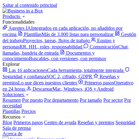
Saltar al contenido principal
Producto
Funcionalidades
Agentes IA
Integrados en cada aplicación, no añadidos por
encima
Plantillas
Más de 3.000 listas para personalizar
Gestión
del trabajo
Proyectos, tareas, flujos de trabajo
Equipo y
personas
RR. HH., roles, responsabilidad
Comunicación
Chat,
llamadas, bandeja de entrada
Documentos y
conocimiento
Buscables, con versiones, con permisos
Explorar
Las 16 aplicaciones
Cada herramienta, totalmente integrada
Seguridad y confianza
SOC 2, cifrado, GDPR
Reseñas y
premios
Lo que dicen nuestros clientes
Primeros pasos
Operativo
en 24 horas
Descargar
Mac, Windows, iOS y Android
Soluciones
Resumen
Por puesto
Por departamento
Por tamaño
Por sector
Por
necesidad
Plantillas
Precios
Recursos
Blog
Primeros pasos
Centro de ayuda
Reseñas y premios
Seguridad
Sala de prensa
Acerca de