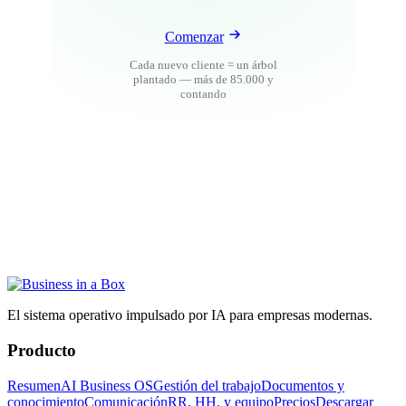
Comenzar
Cada nuevo cliente = un árbol
plantado — más de 85.000 y
contando
El sistema operativo impulsado por IA para empresas modernas.
Producto
Resumen
AI Business OS
Gestión del trabajo
Documentos y
conocimiento
Comunicación
RR. HH. y equipo
Precios
Descargar