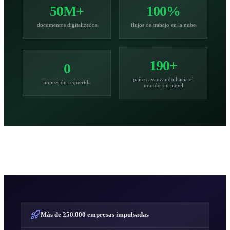
50M+
100%
documentos digitalizados
flujos de trabajo en la nube
190+
0
países avanzando hacia el
impresión requerida
mundo sin papel
Más de 250.000 empresas impulsadas