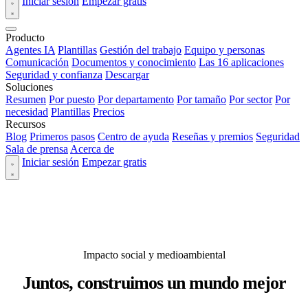
Iniciar sesión
Empezar gratis
Producto
Agentes IA
Plantillas
Gestión del trabajo
Equipo y personas
Comunicación
Documentos y conocimiento
Las 16 aplicaciones
Seguridad y confianza
Descargar
Soluciones
Resumen
Por puesto
Por departamento
Por tamaño
Por sector
Por
necesidad
Plantillas
Precios
Recursos
Blog
Primeros pasos
Centro de ayuda
Reseñas y premios
Seguridad
Sala de prensa
Acerca de
Iniciar sesión
Empezar gratis
Impacto social y medioambiental
Juntos, construimos un mundo mejor