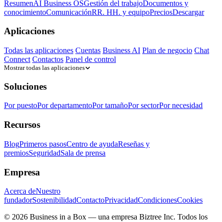
Resumen
AI Business OS
Gestión del trabajo
Documentos y
conocimiento
Comunicación
RR. HH. y equipo
Precios
Descargar
Aplicaciones
Todas las aplicaciones
Cuentas
Business AI
Plan de negocio
Chat
Connect
Contactos
Panel de control
Mostrar todas las aplicaciones
Soluciones
Por puesto
Por departamento
Por tamaño
Por sector
Por necesidad
Recursos
Blog
Primeros pasos
Centro de ayuda
Reseñas y
premios
Seguridad
Sala de prensa
Empresa
Acerca de
Nuestro
fundador
Sostenibilidad
Contacto
Privacidad
Condiciones
Cookies
© 2026 Business in a Box — una empresa
Biztree Inc.
Todos los