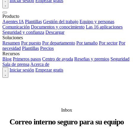
Iniciar sesión
Empezar gratis
Producto
Agentes IA
Plantillas
Gestión del trabajo
Equipo y personas
Comunicación
Documentos y conocimiento
Las 16 aplicaciones
Seguridad y confianza
Descargar
Soluciones
Resumen
Por puesto
Por departamento
Por tamaño
Por sector
Por
necesidad
Plantillas
Precios
Recursos
Blog
Primeros pasos
Centro de ayuda
Reseñas y premios
Seguridad
Sala de prensa
Acerca de
Iniciar sesión
Empezar gratis
Inbox
Correo interno seguro para su equipo