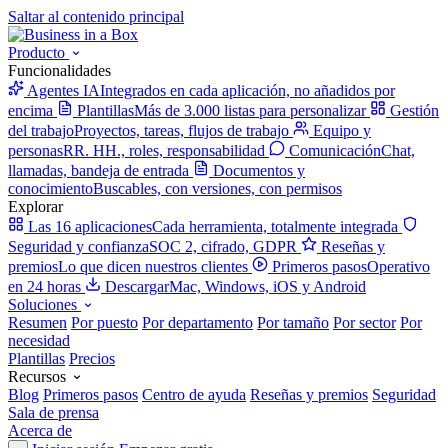
Saltar al contenido principal
Producto
Funcionalidades
Agentes IA
Integrados en cada aplicación, no añadidos por
encima
Plantillas
Más de 3.000 listas para personalizar
Gestión
del trabajo
Proyectos, tareas, flujos de trabajo
Equipo y
personas
RR. HH., roles, responsabilidad
Comunicación
Chat,
llamadas, bandeja de entrada
Documentos y
conocimiento
Buscables, con versiones, con permisos
Explorar
Las 16 aplicaciones
Cada herramienta, totalmente integrada
Seguridad y confianza
SOC 2, cifrado, GDPR
Reseñas y
premios
Lo que dicen nuestros clientes
Primeros pasos
Operativo
en 24 horas
Descargar
Mac, Windows, iOS y Android
Soluciones
Resumen
Por puesto
Por departamento
Por tamaño
Por sector
Por
necesidad
Plantillas
Precios
Recursos
Blog
Primeros pasos
Centro de ayuda
Reseñas y premios
Seguridad
Sala de prensa
Acerca de