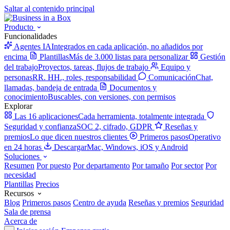
Saltar al contenido principal
Producto
Funcionalidades
Agentes IA
Integrados en cada aplicación, no añadidos por
encima
Plantillas
Más de 3.000 listas para personalizar
Gestión
del trabajo
Proyectos, tareas, flujos de trabajo
Equipo y
personas
RR. HH., roles, responsabilidad
Comunicación
Chat,
llamadas, bandeja de entrada
Documentos y
conocimiento
Buscables, con versiones, con permisos
Explorar
Las 16 aplicaciones
Cada herramienta, totalmente integrada
Seguridad y confianza
SOC 2, cifrado, GDPR
Reseñas y
premios
Lo que dicen nuestros clientes
Primeros pasos
Operativo
en 24 horas
Descargar
Mac, Windows, iOS y Android
Soluciones
Resumen
Por puesto
Por departamento
Por tamaño
Por sector
Por
necesidad
Plantillas
Precios
Recursos
Blog
Primeros pasos
Centro de ayuda
Reseñas y premios
Seguridad
Sala de prensa
Acerca de