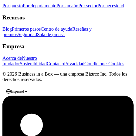
Por puesto
Por departamento
Por tamaño
Por sector
Por necesidad
Recursos
Blog
Primeros pasos
Centro de ayuda
Reseñas y
premios
Seguridad
Sala de prensa
Empresa
Acerca de
Nuestro
fundador
Sostenibilidad
Contacto
Privacidad
Condiciones
Cookies
© 2026 Business in a Box — una empresa
Biztree Inc.
Todos los
derechos reservados.
Español