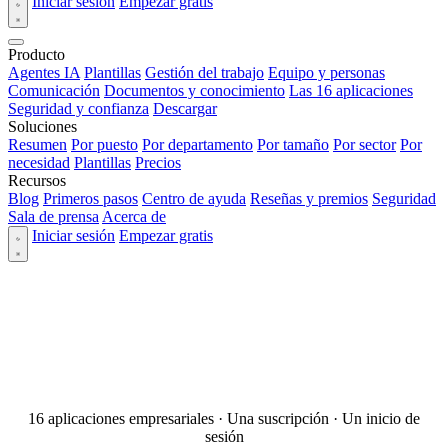
Iniciar sesión
Empezar gratis
Producto
Agentes IA
Plantillas
Gestión del trabajo
Equipo y personas
Comunicación
Documentos y conocimiento
Las 16 aplicaciones
Seguridad y confianza
Descargar
Soluciones
Resumen
Por puesto
Por departamento
Por tamaño
Por sector
Por
necesidad
Plantillas
Precios
Recursos
Blog
Primeros pasos
Centro de ayuda
Reseñas y premios
Seguridad
Sala de prensa
Acerca de
Iniciar sesión
Empezar gratis
16 aplicaciones empresariales · Una suscripción · Un inicio de
sesión