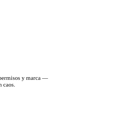
, permisos y marca —
n caos.