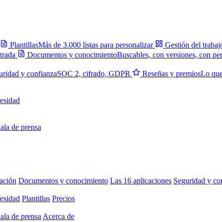
Plantillas
Más de 3.000 listas para personalizar
Gestión del trabaj
trada
Documentos y conocimiento
Buscables, con versiones, con pe
uridad y confianza
SOC 2, cifrado, GDPR
Reseñas y premios
Lo que
esidad
ala de prensa
ación
Documentos y conocimiento
Las 16 aplicaciones
Seguridad y co
esidad
Plantillas
Precios
ala de prensa
Acerca de