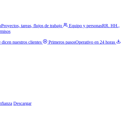
o
Proyectos, tareas, flujos de trabajo
Equipo y personas
RR. HH.,
rmisos
 dicen nuestros clientes
Primeros pasos
Operativo en 24 horas
nfianza
Descargar