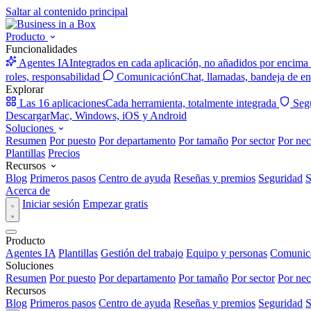
Saltar al contenido principal
Producto
Funcionalidades
Agentes IA
Integrados en cada aplicación, no añadidos por encima
roles, responsabilidad
Comunicación
Chat, llamadas, bandeja de en
Explorar
Las 16 aplicaciones
Cada herramienta, totalmente integrada
Seg
Descargar
Mac, Windows, iOS y Android
Soluciones
Resumen
Por puesto
Por departamento
Por tamaño
Por sector
Por nec
Plantillas
Precios
Recursos
Blog
Primeros pasos
Centro de ayuda
Reseñas y premios
Seguridad
S
Acerca de
Iniciar sesión
Empezar gratis
Producto
Agentes IA
Plantillas
Gestión del trabajo
Equipo y personas
Comunic
Soluciones
Resumen
Por puesto
Por departamento
Por tamaño
Por sector
Por nec
Recursos
Blog
Primeros pasos
Centro de ayuda
Reseñas y premios
Seguridad
S