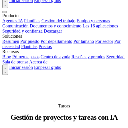
Iniciar sesión
Empezar gratis
Producto
Agentes IA
Plantillas
Gestión del trabajo
Equipo y personas
Comunicación
Documentos y conocimiento
Las 16 aplicaciones
Seguridad y confianza
Descargar
Soluciones
Resumen
Por puesto
Por departamento
Por tamaño
Por sector
Por
necesidad
Plantillas
Precios
Recursos
Blog
Primeros pasos
Centro de ayuda
Reseñas y premios
Seguridad
Sala de prensa
Acerca de
Iniciar sesión
Empezar gratis
Tareas
Gestión de proyectos y tareas con IA