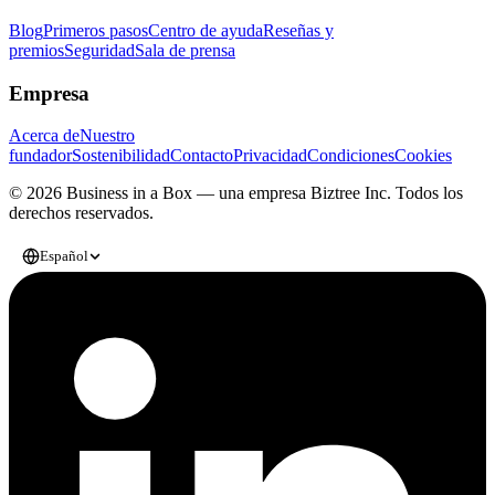
Blog
Primeros pasos
Centro de ayuda
Reseñas y
premios
Seguridad
Sala de prensa
Empresa
Acerca de
Nuestro
fundador
Sostenibilidad
Contacto
Privacidad
Condiciones
Cookies
© 2026 Business in a Box — una empresa
Biztree Inc.
Todos los
derechos reservados.
Español