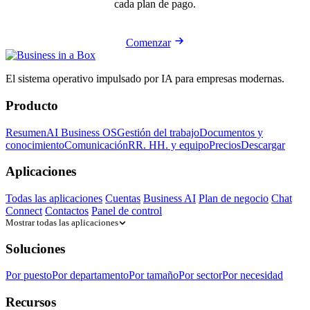
cada plan de pago.
Comenzar
El sistema operativo impulsado por IA para empresas modernas.
Producto
Resumen
AI Business OS
Gestión del trabajo
Documentos y
conocimiento
Comunicación
RR. HH. y equipo
Precios
Descargar
Aplicaciones
Todas las aplicaciones
Cuentas
Business AI
Plan de negocio
Chat
Connect
Contactos
Panel de control
Mostrar todas las aplicaciones
Soluciones
Por puesto
Por departamento
Por tamaño
Por sector
Por necesidad
Recursos