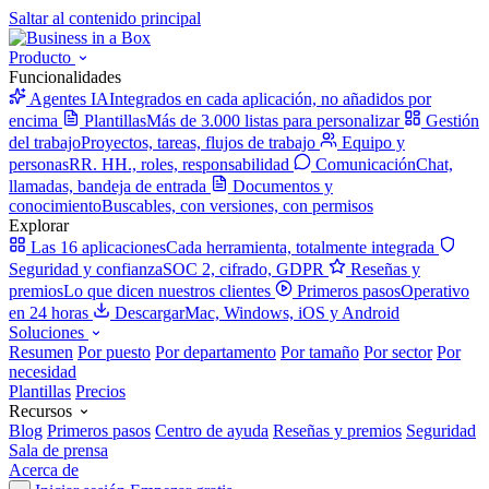
Saltar al contenido principal
Producto
Funcionalidades
Agentes IA
Integrados en cada aplicación, no añadidos por
encima
Plantillas
Más de 3.000 listas para personalizar
Gestión
del trabajo
Proyectos, tareas, flujos de trabajo
Equipo y
personas
RR. HH., roles, responsabilidad
Comunicación
Chat,
llamadas, bandeja de entrada
Documentos y
conocimiento
Buscables, con versiones, con permisos
Explorar
Las 16 aplicaciones
Cada herramienta, totalmente integrada
Seguridad y confianza
SOC 2, cifrado, GDPR
Reseñas y
premios
Lo que dicen nuestros clientes
Primeros pasos
Operativo
en 24 horas
Descargar
Mac, Windows, iOS y Android
Soluciones
Resumen
Por puesto
Por departamento
Por tamaño
Por sector
Por
necesidad
Plantillas
Precios
Recursos
Blog
Primeros pasos
Centro de ayuda
Reseñas y premios
Seguridad
Sala de prensa
Acerca de