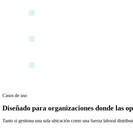
4:00 PM — Se concilia la asistencia del fin de día —
✓
fichaje de salida omitido
Viernes — Cierra el período de pago; las hojas de ho
✓
plataforma de la fuerza laboral
Mensualmente — Se genera el informe de rotación, el 
✓
resumen de cumplimiento de certificaciones
Casos de uso
Diseñado para organizaciones donde las ope
Tanto si gestiona una sola ubicación como una fuerza laboral distribuid