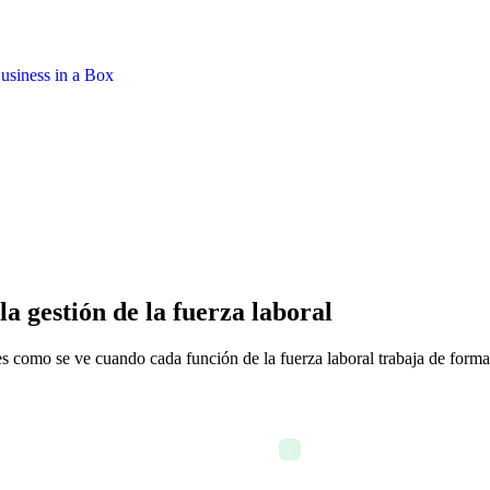
a gestión de la fuerza laboral
 es como se ve cuando cada función de la fuerza laboral trabaja de forma
panel de la fuerza laboral —
8:05 AM — Detecta tres tur
✓
llegó durante el fin de sem