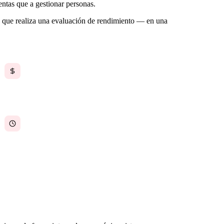
entas que a gestionar personas.
 que realiza una evaluación de rendimiento — en una
Las múltiples suscripciones a herramientas de
gestión de personal son costosas y crecen más
rápido que la plantilla
Los errores en nómina tienen su origen en datos
de tiempo, ausencias y turnos desconectados que
nunca se concilian correctamente