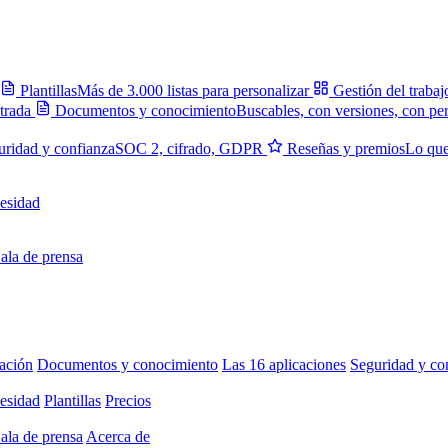
Plantillas
Más de 3.000 listas para personalizar
Gestión del trabaj
trada
Documentos y conocimiento
Buscables, con versiones, con pe
uridad y confianza
SOC 2, cifrado, GDPR
Reseñas y premios
Lo que
esidad
ala de prensa
ación
Documentos y conocimiento
Las 16 aplicaciones
Seguridad y co
esidad
Plantillas
Precios
ala de prensa
Acerca de