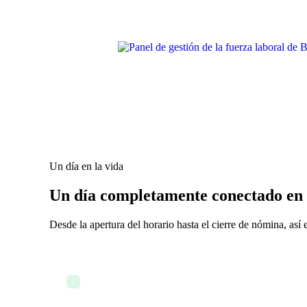
Un día en la vida
Un día completamente conectado en l
Desde la apertura del horario hasta el cierre de nómina, así
Lunes 8:00 AM — El gerente de operaciones abre el 
✓
una vista de toda la semana