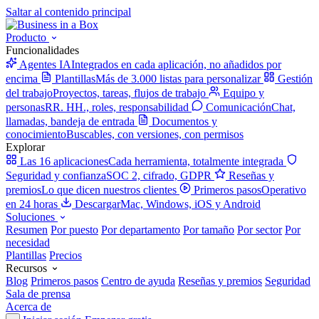
Saltar al contenido principal
Producto
Funcionalidades
Agentes IA
Integrados en cada aplicación, no añadidos por
encima
Plantillas
Más de 3.000 listas para personalizar
Gestión
del trabajo
Proyectos, tareas, flujos de trabajo
Equipo y
personas
RR. HH., roles, responsabilidad
Comunicación
Chat,
llamadas, bandeja de entrada
Documentos y
conocimiento
Buscables, con versiones, con permisos
Explorar
Las 16 aplicaciones
Cada herramienta, totalmente integrada
Seguridad y confianza
SOC 2, cifrado, GDPR
Reseñas y
premios
Lo que dicen nuestros clientes
Primeros pasos
Operativo
en 24 horas
Descargar
Mac, Windows, iOS y Android
Soluciones
Resumen
Por puesto
Por departamento
Por tamaño
Por sector
Por
necesidad
Plantillas
Precios
Recursos
Blog
Primeros pasos
Centro de ayuda
Reseñas y premios
Seguridad
Sala de prensa
Acerca de