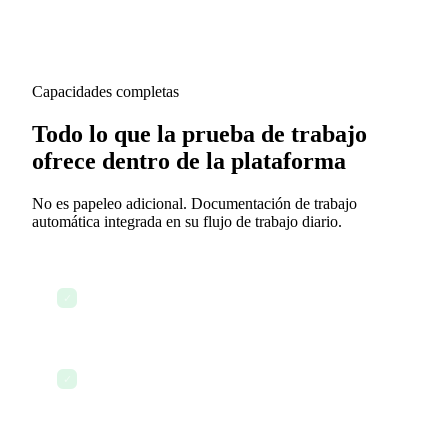
Capacidades completas
Todo lo que la prueba de trabajo
ofrece dentro de la plataforma
No es papeleo adicional. Documentación de trabajo
automática integrada en su flujo de trabajo diario.
Finalización de tareas con entregables adjuntos
✓
Registros de tiempo vinculados a tareas y
✓
proyectos específicos