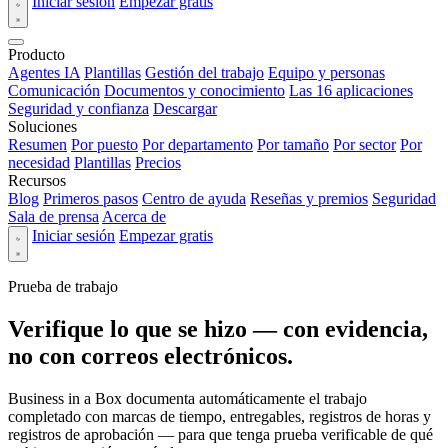
Iniciar sesión
Empezar gratis
Producto
Agentes IA
Plantillas
Gestión del trabajo
Equipo y personas
Comunicación
Documentos y conocimiento
Las 16 aplicaciones
Seguridad y confianza
Descargar
Soluciones
Resumen
Por puesto
Por departamento
Por tamaño
Por sector
Por
necesidad
Plantillas
Precios
Recursos
Blog
Primeros pasos
Centro de ayuda
Reseñas y premios
Seguridad
Sala de prensa
Acerca de
Iniciar sesión
Empezar gratis
Prueba de trabajo
Verifique lo que se hizo — con evidencia,
no con correos electrónicos.
Business in a Box documenta automáticamente el trabajo
completado con marcas de tiempo, entregables, registros de horas y
registros de aprobación — para que tenga prueba verificable de qué