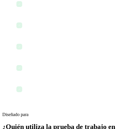
Documentación de trabajo entre equipos
✓
Exportar informes de prueba de trabajo
✓
Registros de firma digital y confirmación
✓
Análisis e información sobre patrones de trabajo
✓
Integración con facturación y emisión de facturas
✓
Diseñado para
¿Quién utiliza la prueba de trabajo en