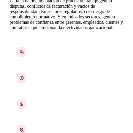
La falta de documentación de prueba de trabajo genera
disputas, conflictos de facturación y vacíos de
responsabilidad. En sectores regulados, crea riesgo de
cumplimiento normativo. Y en todos los sectores, genera
problemas de confianza entre gerentes, empleados, clientes y
contratistas que erosionan la efectividad organizacional.
Sin evidencia verificable de que el trabajo fue
completado
Tareas marcadas como completadas sin
entregables adjuntos
Disputas de facturación por horas no verificadas
Riesgo de cumplimiento normativo por trabajo
no documentado