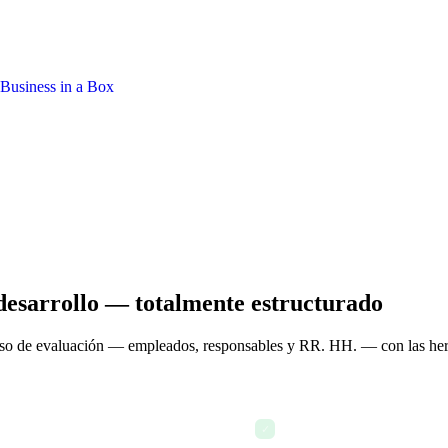
 desarrollo — totalmente estructurado
ceso de evaluación — empleados, responsables y RR. HH. — con las her
 — plantillas, plazos y
Cada empleado recibe un fo
✓
indicadores clave ya compl