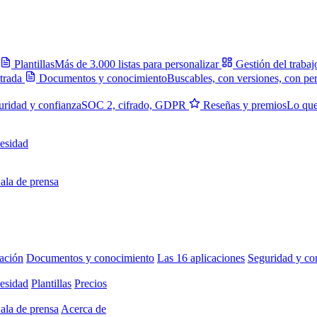
Plantillas
Más de 3.000 listas para personalizar
Gestión del trabaj
trada
Documentos y conocimiento
Buscables, con versiones, con pe
uridad y confianza
SOC 2, cifrado, GDPR
Reseñas y premios
Lo que
esidad
ala de prensa
ación
Documentos y conocimiento
Las 16 aplicaciones
Seguridad y co
esidad
Plantillas
Precios
ala de prensa
Acerca de