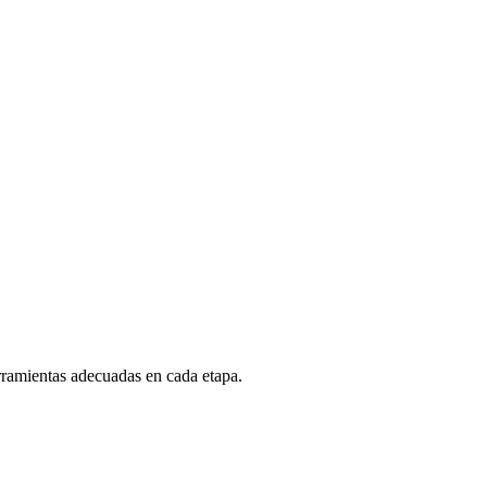
ramientas adecuadas en cada etapa.
rmulario de autoevaluación con sus objetivos e
etados