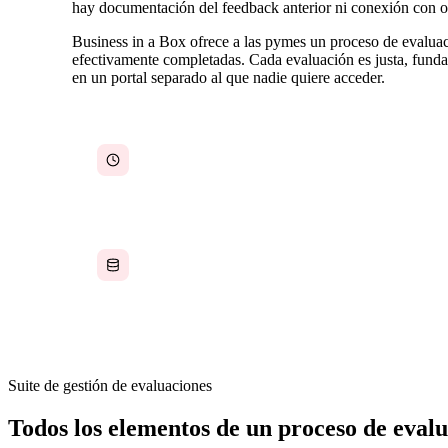
hay documentación del feedback anterior ni conexión con obj
Business in a Box ofrece a las pymes un proceso de evalua
efectivamente completadas. Cada evaluación es justa, funda
en un portal separado al que nadie quiere acceder.
Evaluaciones anuales basadas en la memoria
porque nada se documentó durante el año
Los datos de evaluación residen en un portal de
RR. HH. separado, desconectado de la actividad
de trabajo real
Suite de gestión de evaluaciones
Todos los elementos de un proceso de eval