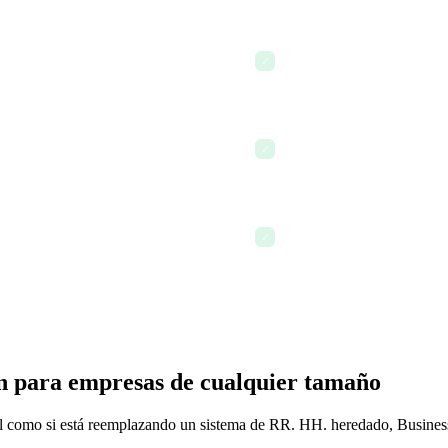
desarrollo antes de cerrar la
El empleado confirma la ev
✓
permanente
el comité de compensación o la
Los objetivos de desarrollo
✓
automáticamente a tareas y
rmanente en el perfil del
Lance el ciclo de seguimien
✓
evaluaciones transferido a
n para empresas de cualquier tamaño
l como si está reemplazando un sistema de RR. HH. heredado, Business i