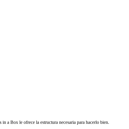
aluación con una firma digital — generando un registro
 creados en las evaluaciones se vinculan
 seguimientos futuros
to del próximo trimestre con todo el contexto de las
utomáticamente
n a Box le ofrece la estructura necesaria para hacerlo bien.