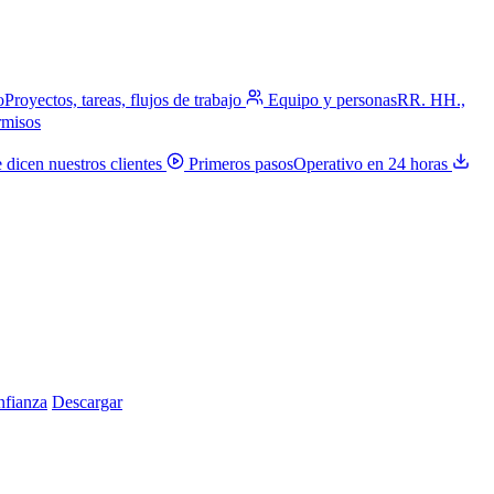
o
Proyectos, tareas, flujos de trabajo
Equipo y personas
RR. HH.,
rmisos
 dicen nuestros clientes
Primeros pasos
Operativo en 24 horas
nfianza
Descargar