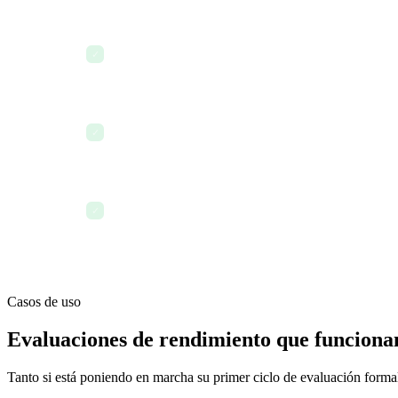
Documente las acciones acordadas y los objetivos de 
✓
evaluación
RR. HH. exporta un informe resumen del ciclo para 
✓
revisión de liderazgo
El historial de evaluaciones se almacena de forma pe
✓
empleado — accesible para ciclos futuros
Casos de uso
Evaluaciones de rendimiento que funciona
Tanto si está poniendo en marcha su primer ciclo de evaluación forma