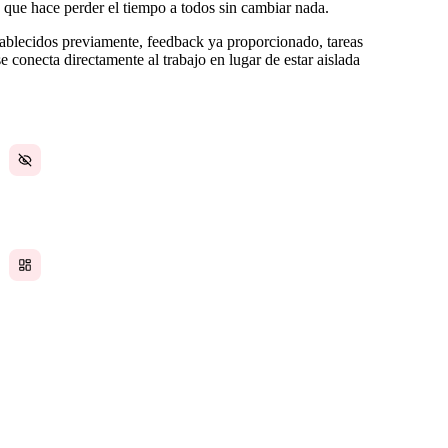
 que hace perder el tiempo a todos sin cambiar nada.
ablecidos previamente, feedback ya proporcionado, tareas
conecta directamente al trabajo en lugar de estar aislada
Los empleados no tienen visibilidad sobre los
criterios de evaluación hasta que es demasiado
tarde para actuar
Sin capacidad de feedback 360 para pequeñas
empresas que no cuentan con una suite de RR.
HH. enterprise