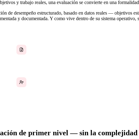
etivos y trabajo reales, una evaluación se convierte en una formalidad
ción de desempeño estructurado, basado en datos reales — objetivos est
mentada y documentada. Y como vive dentro de su sistema operativo, se 
Marcos de referencia inconsistentes en los que
cada responsable gestiona las evaluaciones de
forma diferente
Sin proceso de autoevaluación — los empleados
son receptores pasivos, no participantes
uación de primer nivel — sin la complejidad