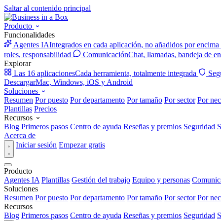
Saltar al contenido principal
Producto
Funcionalidades
Agentes IA
Integrados en cada aplicación, no añadidos por encima
roles, responsabilidad
Comunicación
Chat, llamadas, bandeja de en
Explorar
Las 16 aplicaciones
Cada herramienta, totalmente integrada
Seg
Descargar
Mac, Windows, iOS y Android
Soluciones
Resumen
Por puesto
Por departamento
Por tamaño
Por sector
Por nec
Plantillas
Precios
Recursos
Blog
Primeros pasos
Centro de ayuda
Reseñas y premios
Seguridad
S
Acerca de
Iniciar sesión
Empezar gratis
Producto
Agentes IA
Plantillas
Gestión del trabajo
Equipo y personas
Comunic
Soluciones
Resumen
Por puesto
Por departamento
Por tamaño
Por sector
Por nec
Recursos
Blog
Primeros pasos
Centro de ayuda
Reseñas y premios
Seguridad
S