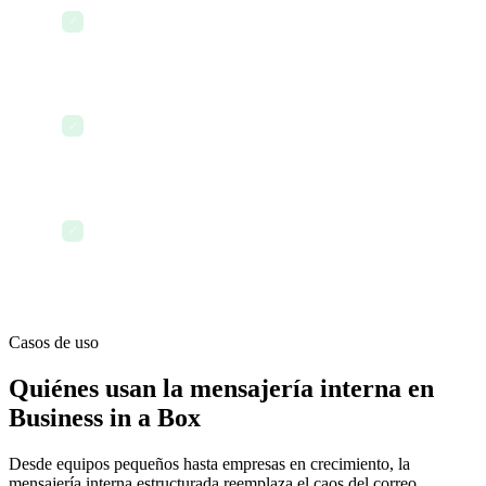
4:30 PM — Un hilo de resumen de fin de día
actualiza a los interesados sin necesidad de una
✓
sola reunión de estado
5:00 PM — Todas las conversaciones quedan
✓
archivadas y son buscables — nada se pierde
5:15 PM — Las prioridades del día siguiente ya
están incorporadas al tablero de tareas, listas para
✓
la mañana
Casos de uso
Quiénes usan la mensajería interna en
Business in a Box
Desde equipos pequeños hasta empresas en crecimiento, la
mensajería interna estructurada reemplaza el caos del correo