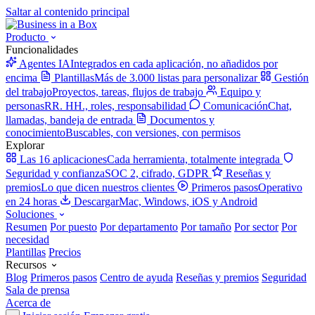
Saltar al contenido principal
Producto
Funcionalidades
Agentes IA
Integrados en cada aplicación, no añadidos por
encima
Plantillas
Más de 3.000 listas para personalizar
Gestión
del trabajo
Proyectos, tareas, flujos de trabajo
Equipo y
personas
RR. HH., roles, responsabilidad
Comunicación
Chat,
llamadas, bandeja de entrada
Documentos y
conocimiento
Buscables, con versiones, con permisos
Explorar
Las 16 aplicaciones
Cada herramienta, totalmente integrada
Seguridad y confianza
SOC 2, cifrado, GDPR
Reseñas y
premios
Lo que dicen nuestros clientes
Primeros pasos
Operativo
en 24 horas
Descargar
Mac, Windows, iOS y Android
Soluciones
Resumen
Por puesto
Por departamento
Por tamaño
Por sector
Por
necesidad
Plantillas
Precios
Recursos
Blog
Primeros pasos
Centro de ayuda
Reseñas y premios
Seguridad
Sala de prensa
Acerca de