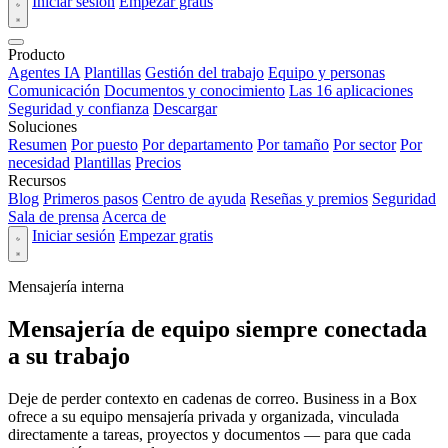
Iniciar sesión
Empezar gratis
Producto
Agentes IA
Plantillas
Gestión del trabajo
Equipo y personas
Comunicación
Documentos y conocimiento
Las 16 aplicaciones
Seguridad y confianza
Descargar
Soluciones
Resumen
Por puesto
Por departamento
Por tamaño
Por sector
Por
necesidad
Plantillas
Precios
Recursos
Blog
Primeros pasos
Centro de ayuda
Reseñas y premios
Seguridad
Sala de prensa
Acerca de
Iniciar sesión
Empezar gratis
Mensajería interna
Mensajería de equipo siempre conectada
a su trabajo
Deje de perder contexto en cadenas de correo. Business in a Box
ofrece a su equipo mensajería privada y organizada, vinculada
directamente a tareas, proyectos y documentos — para que cada