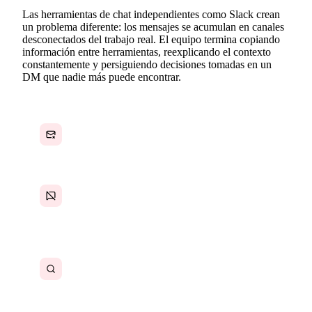
Las herramientas de chat independientes como Slack crean
un problema diferente: los mensajes se acumulan en canales
desconectados del trabajo real. El equipo termina copiando
información entre herramientas, reexplicando el contexto
constantemente y persiguiendo decisiones tomadas en un
DM que nadie más puede encontrar.
Los correos internos saturan las bandejas de
entrada y entierran decisiones clave
Los mensajes de chat desconectados de las
tareas generan un cambio de contexto
interminable
Encontrar decisiones o aprobaciones pasadas
lleva demasiado tiempo