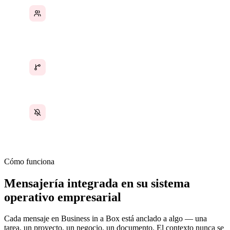
Los nuevos empleados no pueden ponerse al
día con el historial y las discusiones del
proyecto
Las conversaciones ocurren en más de 3
herramientas sin una única fuente de verdad
El exceso de notificaciones hace imposible
saber qué es realmente importante
Cómo funciona
Mensajería integrada en su sistema
operativo empresarial
Cada mensaje en Business in a Box está anclado a algo — una
tarea, un proyecto, un negocio, un documento. El contexto nunca se