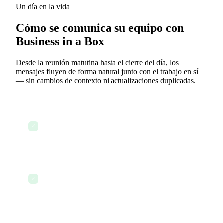
Un día en la vida
Cómo se comunica su equipo con
Business in a Box
Desde la reunión matutina hasta el cierre del día, los
mensajes fluyen de forma natural junto con el trabajo en sí
— sin cambios de contexto ni actualizaciones duplicadas.
9:00 AM — Sarah abre su panel y ve tres
comentarios de tareas sin leer que esperan su
✓
respuesta
9:05 AM — Responde directamente en el hilo del
proyecto, etiquetando al diseñador con una
✓
aprobación rápida
9:15 AM — Se crea un nuevo trato con un cliente;