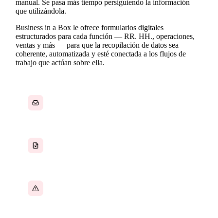
manual. Se pasa más tiempo persiguiendo la información
que utilizándola.
Business in a Box le ofrece formularios digitales
estructurados para cada función — RR. HH., operaciones,
ventas y más — para que la recopilación de datos sea
coherente, automatizada y esté conectada a los flujos de
trabajo que actúan sobre ella.
Datos recopilados por correo electrónico que
son imposibles de organizar o analizar
Formularios en papel que se pierden, deterioran
o quedan enterrados en archivadores
Datos inconsistentes porque cada persona los
completa de forma diferente