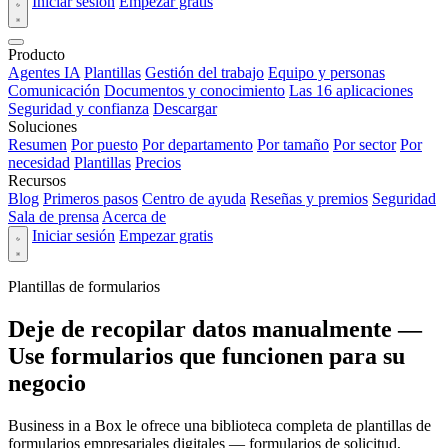
Iniciar sesión
Empezar gratis
Producto
Agentes IA
Plantillas
Gestión del trabajo
Equipo y personas
Comunicación
Documentos y conocimiento
Las 16 aplicaciones
Seguridad y confianza
Descargar
Soluciones
Resumen
Por puesto
Por departamento
Por tamaño
Por sector
Por
necesidad
Plantillas
Precios
Recursos
Blog
Primeros pasos
Centro de ayuda
Reseñas y premios
Seguridad
Sala de prensa
Acerca de
Iniciar sesión
Empezar gratis
Plantillas de formularios
Deje de recopilar datos manualmente —
Use formularios que funcionen para su
negocio
Business in a Box le ofrece una biblioteca completa de plantillas de
formularios empresariales digitales — formularios de solicitud,