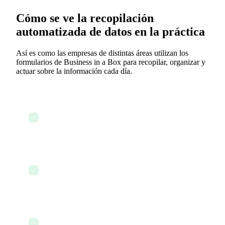
Cómo se ve la recopilación
automatizada de datos en la práctica
Así es como las empresas de distintas áreas utilizan los
formularios de Business in a Box para recopilar, organizar y
actuar sobre la información cada día.
Nuevo empleado que se incorpora hoy —
formulario de captación para la incorporación
✓
enviado automáticamente antes de su primer día
El empleado completa su información de forma
digital — los datos fluyen directamente a su perfil
✓
de RR. HH.
No se requiere ingreso manual de datos — el
perfil de RR. HH. está completo antes de que
✓