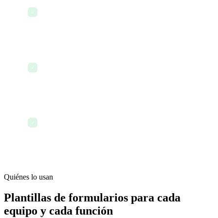
enviado a un nuevo proveedor — datos de
✓
contacto, bancarios y de cumplimiento
recopilados
Formulario de entrevista de salida completado por
un empleado que se va — respuestas
✓
almacenadas y revisadas por RR. HH.
La empresa cierra el día con cada dato recopilado,
organizado y conectado al flujo de trabajo
✓
correspondiente — sin compilación manual
requerida
Quiénes lo usan
Plantillas de formularios para cada
equipo y cada función