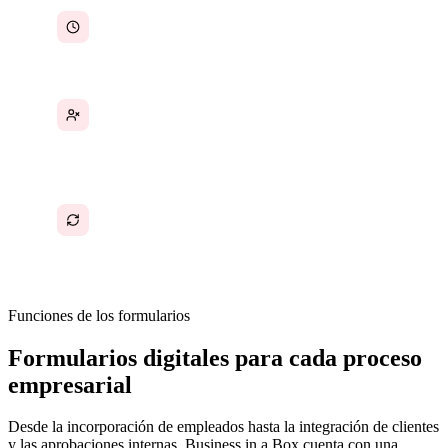
Horas invertidas en compilar manualmente las
respuestas de los formularios en una vista única
Comentarios de empleados recopilados pero
nunca procesados porque el proceso resulta
demasiado tedioso
La misma información solicitada varias veces
porque las respuestas no se guardaron
Funciones de los formularios
Formularios digitales para cada proceso
empresarial
Desde la incorporación de empleados hasta la integración de clientes
y las aprobaciones internas, Business in a Box cuenta con una