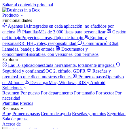
Saltar al contenido principal
Producto
Funcionalidades
Agentes IA
Integrados en cada aplicación, no añadidos por
encima
Plantillas
Más de 3.000 listas para personalizar
Gestión
del trabajo
Proyectos, tareas, flujos de trabajo
Equipo y
personas
RR. HH., roles, responsabilidad
Comunicación
Chat,
llamadas, bandeja de entrada
Documentos y
conocimiento
Buscables, con versiones, con permisos
Explorar
Las 16 aplicaciones
Cada herramienta, totalmente integrada
Seguridad y confianza
SOC 2, cifrado, GDPR
Reseñas y
premios
Lo que dicen nuestros clientes
Primeros pasos
Operativo
en 24 horas
Descargar
Mac, Windows, iOS y Android
Soluciones
Resumen
Por puesto
Por departamento
Por tamaño
Por sector
Por
necesidad
Plantillas
Precios
Recursos
Blog
Primeros pasos
Centro de ayuda
Reseñas y premios
Seguridad
Sala de prensa
Acerca de