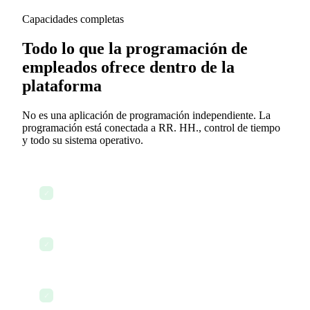
Capacidades completas
Todo lo que la programación de
empleados ofrece dentro de la
plataforma
No es una aplicación de programación independiente. La
programación está conectada a RR. HH., control de tiempo
y todo su sistema operativo.
Constructor de horarios con arrastrar y soltar
✓
Sugerencias de horarios impulsadas por IA
✓
Detección automática de conflictos y vacíos
✓