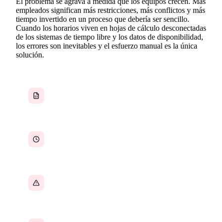
El problema se agrava a medida que los equipos crecen. Más
empleados significan más restricciones, más conflictos y más
tiempo invertido en un proceso que debería ser sencillo.
Cuando los horarios viven en hojas de cálculo desconectadas
de los sistemas de tiempo libre y los datos de disponibilidad,
los errores son inevitables y el esfuerzo manual es la única
solución.
Horarios creados en hojas de cálculo propensas
a errores
Horas desperdiciadas creando horarios cada
semana
Conflictos de programación detectados
demasiado tarde