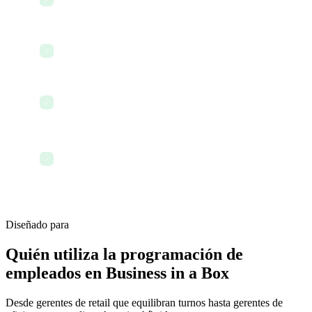
Integración con control de tiempo y asistencia
✓
Datos históricos de programación e informes
✓
Reglas y restricciones de programación
✓
personalizadas
Diseñado para
Quién utiliza la programación de
empleados en Business in a Box
Desde gerentes de retail que equilibran turnos hasta gerentes de