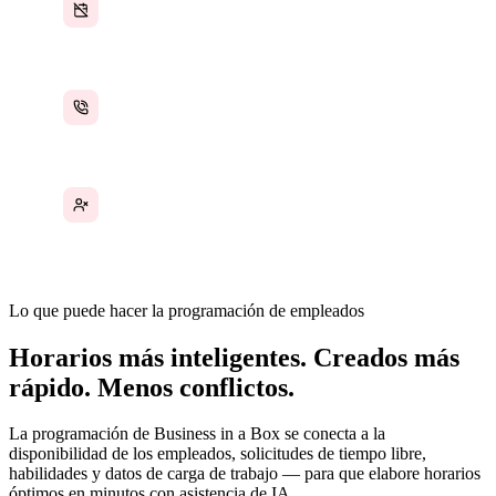
Solicitudes de tiempo libre no reflejadas en los
horarios
Llamadas de último momento para cubrir turnos
perdidos
Distribución inequitativa de horarios entre el
equipo
Lo que puede hacer la programación de empleados
Horarios más inteligentes. Creados más
rápido. Menos conflictos.
La programación de Business in a Box se conecta a la
disponibilidad de los empleados, solicitudes de tiempo libre,
habilidades y datos de carga de trabajo — para que elabore horarios
óptimos en minutos con asistencia de IA.