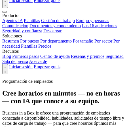
Iniciar sesión
Empezar gratis
Producto
Agentes IA
Plantillas
Gestión del trabajo
Equipo y personas
Comunicación
Documentos y conocimiento
Las 16 aplicaciones
Seguridad y confianza
Descargar
Soluciones
Resumen
Por puesto
Por departamento
Por tamaño
Por sector
Por
necesidad
Plantillas
Precios
Recursos
Blog
Primeros pasos
Centro de ayuda
Reseñas y premios
Seguridad
Sala de prensa
Acerca de
Iniciar sesión
Empezar gratis
Programación de empleados
Cree horarios en minutos — no en horas
— con IA que conoce a su equipo.
Business in a Box le ofrece una programación de empleados
conectada a disponibilidad, habilidades, solicitudes de tiempo libre y
datos de carga de trabajo — para que cree horarios óptimos más