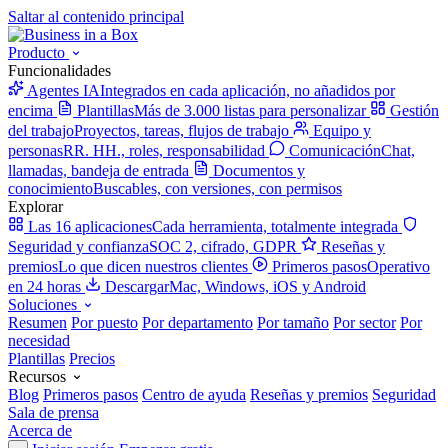
Saltar al contenido principal
Producto
Funcionalidades
Agentes IA
Integrados en cada aplicación, no añadidos por
encima
Plantillas
Más de 3.000 listas para personalizar
Gestión
del trabajo
Proyectos, tareas, flujos de trabajo
Equipo y
personas
RR. HH., roles, responsabilidad
Comunicación
Chat,
llamadas, bandeja de entrada
Documentos y
conocimiento
Buscables, con versiones, con permisos
Explorar
Las 16 aplicaciones
Cada herramienta, totalmente integrada
Seguridad y confianza
SOC 2, cifrado, GDPR
Reseñas y
premios
Lo que dicen nuestros clientes
Primeros pasos
Operativo
en 24 horas
Descargar
Mac, Windows, iOS y Android
Soluciones
Resumen
Por puesto
Por departamento
Por tamaño
Por sector
Por
necesidad
Plantillas
Precios
Recursos
Blog
Primeros pasos
Centro de ayuda
Reseñas y premios
Seguridad
Sala de prensa
Acerca de