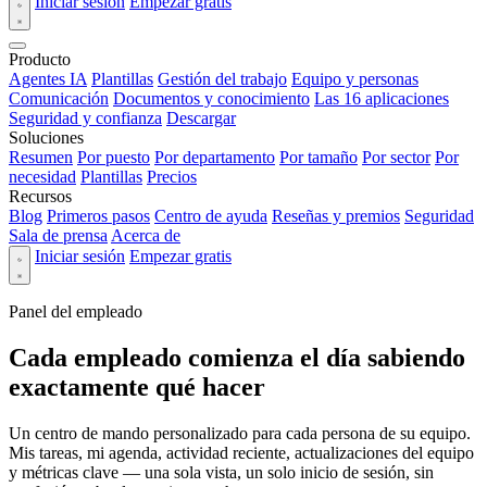
Iniciar sesión
Empezar gratis
Producto
Agentes IA
Plantillas
Gestión del trabajo
Equipo y personas
Comunicación
Documentos y conocimiento
Las 16 aplicaciones
Seguridad y confianza
Descargar
Soluciones
Resumen
Por puesto
Por departamento
Por tamaño
Por sector
Por
necesidad
Plantillas
Precios
Recursos
Blog
Primeros pasos
Centro de ayuda
Reseñas y premios
Seguridad
Sala de prensa
Acerca de
Iniciar sesión
Empezar gratis
Panel del empleado
Cada empleado comienza el día sabiendo
exactamente qué hacer
Un centro de mando personalizado para cada persona de su equipo.
Mis tareas, mi agenda, actividad reciente, actualizaciones del equipo
y métricas clave — una sola vista, un solo inicio de sesión, sin