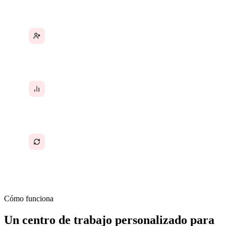
Los empleados remotos se sienten
desconectados sin una presencia digital
compartida
Los empleados no saben cómo su trabajo se
relaciona con los objetivos del equipo o de la
empresa
Los gerentes pasan horas en reuniones
individuales solo para transmitir información
que todos deberían tener ya
Cómo funciona
Un centro de trabajo personalizado para