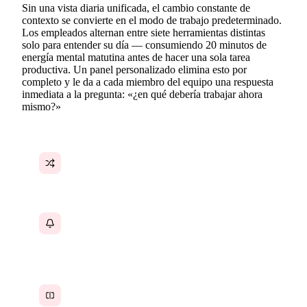
Sin una vista diaria unificada, el cambio constante de
contexto se convierte en el modo de trabajo predeterminado.
Los empleados alternan entre siete herramientas distintas
solo para entender su día — consumiendo 20 minutos de
energía mental matutina antes de hacer una sola tarea
productiva. Un panel personalizado elimina esto por
completo y le da a cada miembro del equipo una respuesta
inmediata a la pregunta: «¿en qué debería trabajar ahora
mismo?»
Los empleados pierden más de 20 minutos cada
mañana descubriendo en qué trabajar
Las notificaciones de 6 herramientas hacen que
nada parezca verdaderamente urgente o
priorizado
No hay una vista única de tareas, agenda y
actividad del equipo en un solo lugar