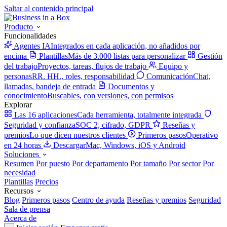
Saltar al contenido principal
Producto
Funcionalidades
Agentes IA
Integrados en cada aplicación, no añadidos por
encima
Plantillas
Más de 3.000 listas para personalizar
Gestión
del trabajo
Proyectos, tareas, flujos de trabajo
Equipo y
personas
RR. HH., roles, responsabilidad
Comunicación
Chat,
llamadas, bandeja de entrada
Documentos y
conocimiento
Buscables, con versiones, con permisos
Explorar
Las 16 aplicaciones
Cada herramienta, totalmente integrada
Seguridad y confianza
SOC 2, cifrado, GDPR
Reseñas y
premios
Lo que dicen nuestros clientes
Primeros pasos
Operativo
en 24 horas
Descargar
Mac, Windows, iOS y Android
Soluciones
Resumen
Por puesto
Por departamento
Por tamaño
Por sector
Por
necesidad
Plantillas
Precios
Recursos
Blog
Primeros pasos
Centro de ayuda
Reseñas y premios
Seguridad
Sala de prensa
Acerca de