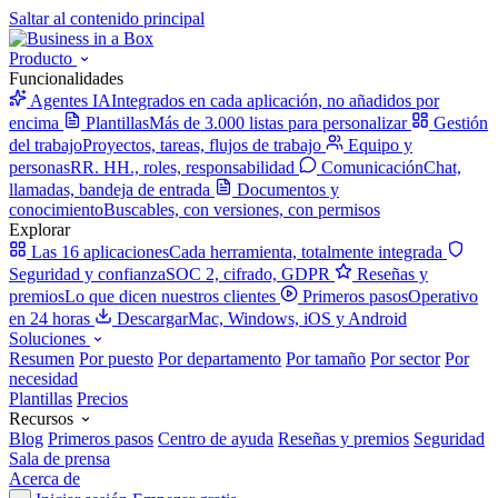
Saltar al contenido principal
Producto
Funcionalidades
Agentes IA
Integrados en cada aplicación, no añadidos por
encima
Plantillas
Más de 3.000 listas para personalizar
Gestión
del trabajo
Proyectos, tareas, flujos de trabajo
Equipo y
personas
RR. HH., roles, responsabilidad
Comunicación
Chat,
llamadas, bandeja de entrada
Documentos y
conocimiento
Buscables, con versiones, con permisos
Explorar
Las 16 aplicaciones
Cada herramienta, totalmente integrada
Seguridad y confianza
SOC 2, cifrado, GDPR
Reseñas y
premios
Lo que dicen nuestros clientes
Primeros pasos
Operativo
en 24 horas
Descargar
Mac, Windows, iOS y Android
Soluciones
Resumen
Por puesto
Por departamento
Por tamaño
Por sector
Por
necesidad
Plantillas
Precios
Recursos
Blog
Primeros pasos
Centro de ayuda
Reseñas y premios
Seguridad
Sala de prensa
Acerca de