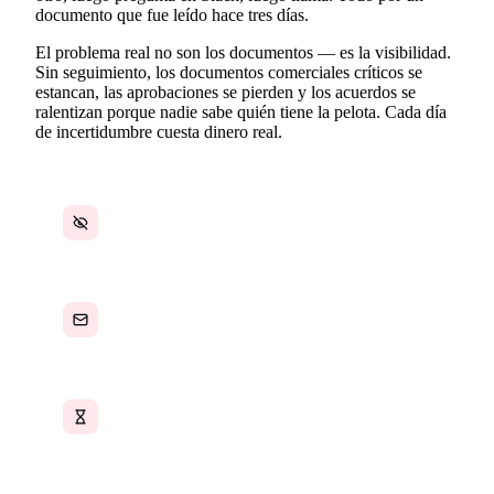
documento que fue leído hace tres días.
El problema real no son los documentos — es la visibilidad.
Sin seguimiento, los documentos comerciales críticos se
estancan, las aprobaciones se pierden y los acuerdos se
ralentizan porque nadie sabe quién tiene la pelota. Cada día
de incertidumbre cuesta dinero real.
Sin visibilidad sobre quién ha abierto los
documentos
Interminables seguimientos por correo
electrónico persiguiendo firmas
Aprobaciones estancadas sin seguimiento de
estado