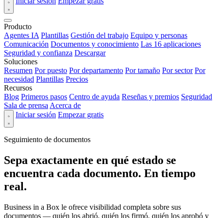
Iniciar sesión
Empezar gratis
Producto
Agentes IA
Plantillas
Gestión del trabajo
Equipo y personas
Comunicación
Documentos y conocimiento
Las 16 aplicaciones
Seguridad y confianza
Descargar
Soluciones
Resumen
Por puesto
Por departamento
Por tamaño
Por sector
Por
necesidad
Plantillas
Precios
Recursos
Blog
Primeros pasos
Centro de ayuda
Reseñas y premios
Seguridad
Sala de prensa
Acerca de
Iniciar sesión
Empezar gratis
Seguimiento de documentos
Sepa exactamente en qué estado se
encuentra cada documento. En tiempo
real.
Business in a Box le ofrece visibilidad completa sobre sus
documentos — quién los abrió, quién los firmó, quién los aprobó y