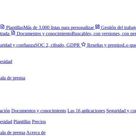
Plantillas
Más de 3.000 listas para personalizar
Gestión del trabaj
trada
Documentos y conocimiento
Buscables, con versiones, con pe
uridad y confianza
SOC 2, cifrado, GDPR
Reseñas y premios
Lo que
esidad
ala de prensa
ación
Documentos y conocimiento
Las 16 aplicaciones
Seguridad y co
esidad
Plantillas
Precios
ala de prensa
Acerca de