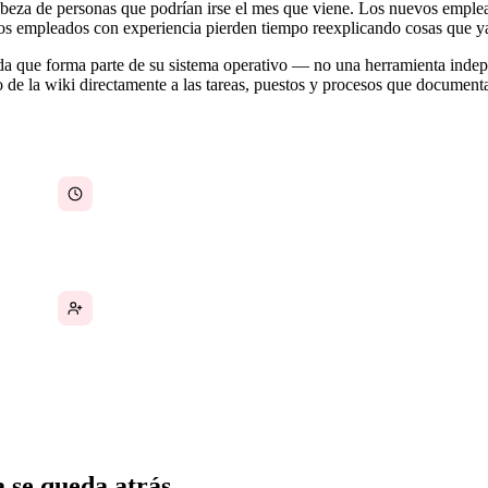
cabeza de personas que podrían irse el mes que viene. Los nuevos empl
Los empleados con experiencia pierden tiempo reexplicando cosas que 
ada que forma parte de su sistema operativo — no una herramienta indep
 de la wiki directamente a las tareas, puestos y procesos que document
Los artículos de la wiki quedan desactualizados y
nadie sabe cuándo fueron revisados por última
vez
Los nuevos empleados pasan semanas haciendo
preguntas que deberían estar respondidas en la
documentación
 se queda atrás