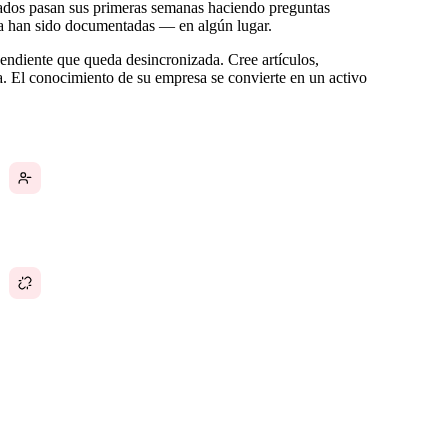
eados pasan sus primeras semanas haciendo preguntas
ya han sido documentadas — en algún lugar.
endiente que queda desincronizada. Cree artículos,
a. El conocimiento de su empresa se convierte en un activo
El conocimiento institucional se va cuando los
empleados con experiencia abandonan la
empresa
El contenido de la wiki está desconectado de las
tareas y procesos que realmente describe