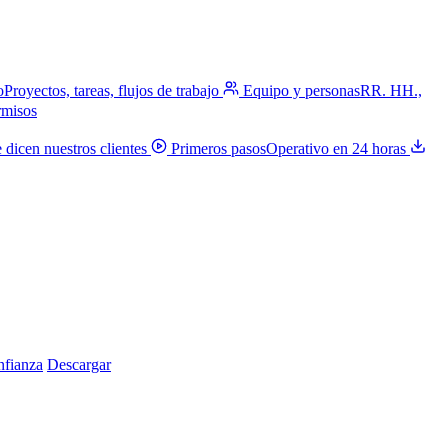
o
Proyectos, tareas, flujos de trabajo
Equipo y personas
RR. HH.,
rmisos
 dicen nuestros clientes
Primeros pasos
Operativo en 24 horas
nfianza
Descargar