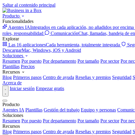
Saltar al contenido principal
Producto
Funcionalidades
Agentes IA
Integrados en cada aplicación, no añadidos por encima
roles, responsabilidad
Comunicación
Chat, llamadas, bandeja de en
Explorar
Las 16 aplicaciones
Cada herramienta, totalmente integrada
Seg
Descargar
Mac, Windows, iOS y Android
Soluciones
Resumen
Por puesto
Por departamento
Por tamaño
Por sector
Por nec
Plantillas
Precios
Recursos
Blog
Primeros pasos
Centro de ayuda
Reseñas y premios
Seguridad
S
Acerca de
Iniciar sesión
Empezar gratis
Producto
Agentes IA
Plantillas
Gestión del trabajo
Equipo y personas
Comunic
Soluciones
Resumen
Por puesto
Por departamento
Por tamaño
Por sector
Por nec
Recursos
Blog
Primeros pasos
Centro de ayuda
Reseñas y premios
Seguridad
S