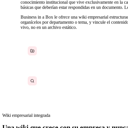
conocimiento institucional que vive exclusivamente en la 
básicas que deberían estar respondidas en un documento. 
Business in a Box le ofrece una wiki empresarial estructur
organícelos por departamento o tema, y vincule el contenido
vivo, no en un archivo estático.
Las políticas y procedimientos están dispersos
entre Notion, Drive, Confluence y el correo
electrónico
Encontrar un procedimiento específico requiere
saber en qué herramienta está almacenado
Wiki empresarial integrada
Una wiki que crece con su empresa y nunca