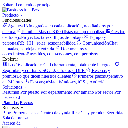
Saltar al contenido principal
Producto
Funcionalidades
Agentes IA
Integrados en cada aplicación, no añadidos por
encima
Plantillas
Más de 3.000 listas para personalizar
Gestión
del trabajo
Proyectos, tareas, flujos de trabajo
Equipo y
personas
RR. HH., roles, responsabilidad
Comunicación
Chat,
llamadas, bandeja de entrada
Documentos y
conocimiento
Buscables, con versiones, con permisos
Explorar
Las 16 aplicaciones
Cada herramienta, totalmente integrada
Seguridad y confianza
SOC 2, cifrado, GDPR
Reseñas y
premios
Lo que dicen nuestros clientes
Primeros pasos
Operativo
en 24 horas
Descargar
Mac, Windows, iOS y Android
Soluciones
Resumen
Por puesto
Por departamento
Por tamaño
Por sector
Por
necesidad
Plantillas
Precios
Recursos
Blog
Primeros pasos
Centro de ayuda
Reseñas y premios
Seguridad
Sala de prensa
Acerca de