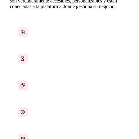
son verdaderamente accesibles, personalizables y están
conectadas a la plataforma donde gestiona su negocio.
Redactar documentos desde cero
Horas por documento en lugar de minutos
Calidad documental inconsistente
Ausencia de cláusulas legales críticas
Honorarios legales elevados por documentos