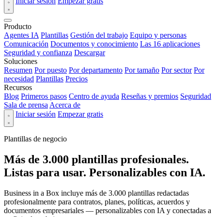
Iniciar sesión
Empezar gratis
Producto
Agentes IA
Plantillas
Gestión del trabajo
Equipo y personas
Comunicación
Documentos y conocimiento
Las 16 aplicaciones
Seguridad y confianza
Descargar
Soluciones
Resumen
Por puesto
Por departamento
Por tamaño
Por sector
Por
necesidad
Plantillas
Precios
Recursos
Blog
Primeros pasos
Centro de ayuda
Reseñas y premios
Seguridad
Sala de prensa
Acerca de
Iniciar sesión
Empezar gratis
Plantillas de negocio
Más de 3.000 plantillas profesionales.
Listas para usar. Personalizables con IA.
Business in a Box incluye más de 3.000 plantillas redactadas
profesionalmente para contratos, planes, políticas, acuerdos y
documentos empresariales — personalizables con IA y conectadas a