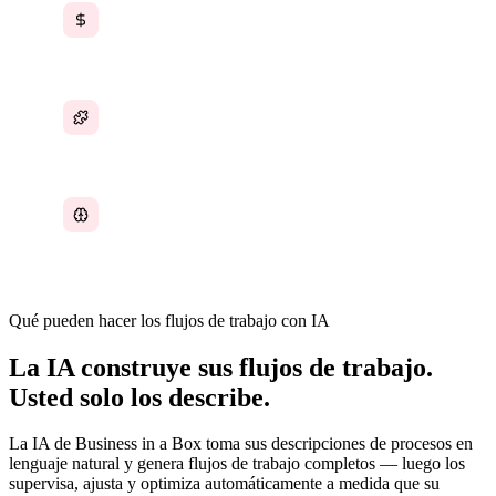
Honorarios de consultoría para configurar la
automatización de flujos de trabajo
Soluciones alternativas con Zapier que no
escalan
El conocimiento de los procesos no puede
trasladarse a las herramientas
Qué pueden hacer los flujos de trabajo con IA
La IA construye sus flujos de trabajo.
Usted solo los describe.
La IA de Business in a Box toma sus descripciones de procesos en
lenguaje natural y genera flujos de trabajo completos — luego los
supervisa, ajusta y optimiza automáticamente a medida que su