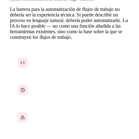
La barrera para la automatización de flujos de trabajo no
debería ser la experiencia técnica. Si puede describir un
proceso en lenguaje natural, debería poder automatizarlo. La
IA lo hace posible — no como una función añadida a las
herramientas existentes, sino como la base sobre la que se
construyen los flujos de trabajo.
Las herramientas de flujos de trabajo requieren
conocimientos técnicos
Días para configurar incluso las
automatizaciones más simples
Las automatizaciones fallan silenciosamente y
pasan desapercibidas