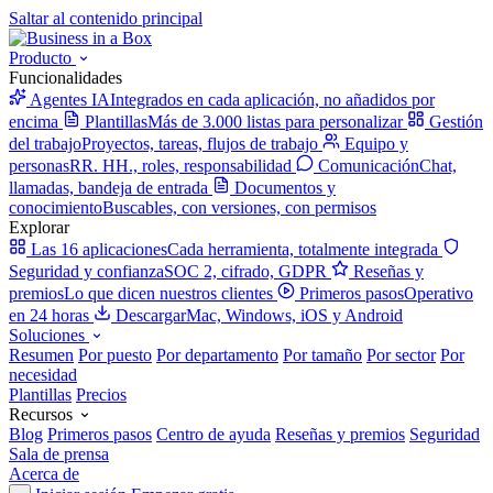
Saltar al contenido principal
Producto
Funcionalidades
Agentes IA
Integrados en cada aplicación, no añadidos por
encima
Plantillas
Más de 3.000 listas para personalizar
Gestión
del trabajo
Proyectos, tareas, flujos de trabajo
Equipo y
personas
RR. HH., roles, responsabilidad
Comunicación
Chat,
llamadas, bandeja de entrada
Documentos y
conocimiento
Buscables, con versiones, con permisos
Explorar
Las 16 aplicaciones
Cada herramienta, totalmente integrada
Seguridad y confianza
SOC 2, cifrado, GDPR
Reseñas y
premios
Lo que dicen nuestros clientes
Primeros pasos
Operativo
en 24 horas
Descargar
Mac, Windows, iOS y Android
Soluciones
Resumen
Por puesto
Por departamento
Por tamaño
Por sector
Por
necesidad
Plantillas
Precios
Recursos
Blog
Primeros pasos
Centro de ayuda
Reseñas y premios
Seguridad
Sala de prensa
Acerca de