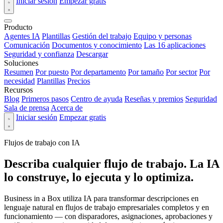
Iniciar sesión
Empezar gratis
Producto
Agentes IA
Plantillas
Gestión del trabajo
Equipo y personas
Comunicación
Documentos y conocimiento
Las 16 aplicaciones
Seguridad y confianza
Descargar
Soluciones
Resumen
Por puesto
Por departamento
Por tamaño
Por sector
Por
necesidad
Plantillas
Precios
Recursos
Blog
Primeros pasos
Centro de ayuda
Reseñas y premios
Seguridad
Sala de prensa
Acerca de
Iniciar sesión
Empezar gratis
Flujos de trabajo con IA
Describa cualquier flujo de trabajo. La IA
lo construye, lo ejecuta y lo optimiza.
Business in a Box utiliza IA para transformar descripciones en
lenguaje natural en flujos de trabajo empresariales completos y en
funcionamiento — con disparadores, asignaciones, aprobaciones y