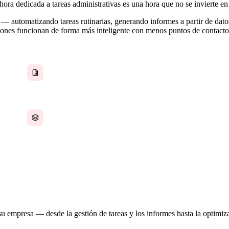
hora dedicada a tareas administrativas es una hora que no se invierte en
— automatizando tareas rutinarias, generando informes a partir de datos
iones funcionan de forma más inteligente con menos puntos de contact
Informes elaborados manualmente a partir de
múltiples fuentes de datos cada semana
Ninguna fuente única de verdad sobre el estado
operativo en todos los departamentos
 su empresa — desde la gestión de tareas y los informes hasta la optimiz