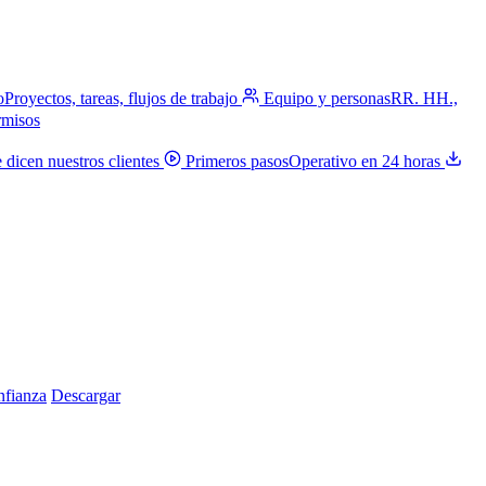
o
Proyectos, tareas, flujos de trabajo
Equipo y personas
RR. HH.,
rmisos
 dicen nuestros clientes
Primeros pasos
Operativo en 24 horas
nfianza
Descargar