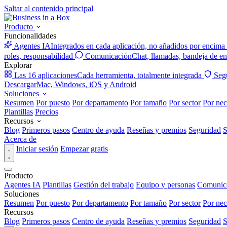
Saltar al contenido principal
Producto
Funcionalidades
Agentes IA
Integrados en cada aplicación, no añadidos por encima
roles, responsabilidad
Comunicación
Chat, llamadas, bandeja de en
Explorar
Las 16 aplicaciones
Cada herramienta, totalmente integrada
Seg
Descargar
Mac, Windows, iOS y Android
Soluciones
Resumen
Por puesto
Por departamento
Por tamaño
Por sector
Por nec
Plantillas
Precios
Recursos
Blog
Primeros pasos
Centro de ayuda
Reseñas y premios
Seguridad
S
Acerca de
Iniciar sesión
Empezar gratis
Producto
Agentes IA
Plantillas
Gestión del trabajo
Equipo y personas
Comunic
Soluciones
Resumen
Por puesto
Por departamento
Por tamaño
Por sector
Por nec
Recursos
Blog
Primeros pasos
Centro de ayuda
Reseñas y premios
Seguridad
S