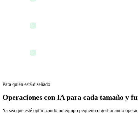
segundos
La IA prioriza la cola de tareas de la tarde según la 
✓
Revisión operativa de fin de día generada por IA — 
✓
Para quién está diseñado
Operaciones con IA para cada tamaño y fu
Ya sea que esté optimizando un equipo pequeño o gestionando operaci