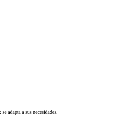
he es automatizado — todo el contexto y los elementos
iente son establecidas por la IA en función de los
ajo pendiente
 se adapta a sus necesidades.