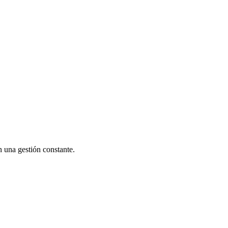
n una gestión constante.
 trabajo automatizados inician las tareas operativas