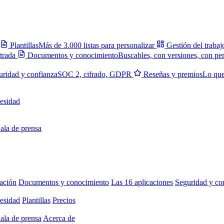
Plantillas
Más de 3.000 listas para personalizar
Gestión del trabaj
trada
Documentos y conocimiento
Buscables, con versiones, con pe
uridad y confianza
SOC 2, cifrado, GDPR
Reseñas y premios
Lo que
esidad
ala de prensa
ación
Documentos y conocimiento
Las 16 aplicaciones
Seguridad y co
esidad
Plantillas
Precios
ala de prensa
Acerca de