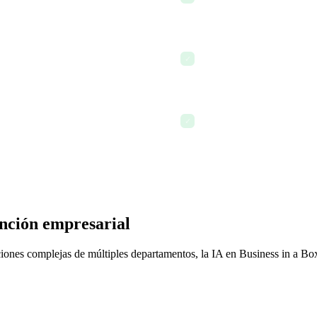
sin necesidad de reunión
El traspaso al turno de noc
urgencia y el impacto posterior
✓
pendientes transferidos
Las prioridades del día sigu
sin redacción manual
✓
resultados del día y el trab
nción empresarial
ones complejas de múltiples departamentos, la IA en Business in a Box