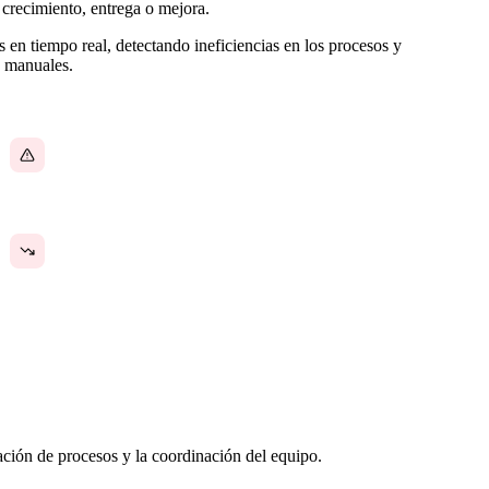
 crecimiento, entrega o mejora.
 en tiempo real, detectando ineficiencias en los procesos y
o manuales.
Los fallos en los procesos pasan desapercibidos
hasta que generan problemas en cascada
Ineficiencias que nadie tiene tiempo de
identificar y corregir
ación de procesos y la coordinación del equipo.