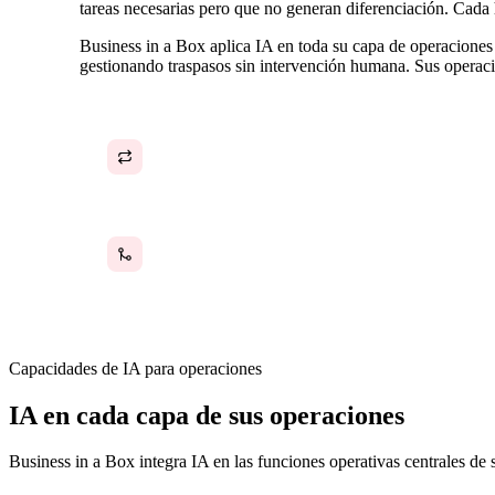
tareas necesarias pero que no generan diferenciación. Cada 
Business in a Box aplica IA en toda su capa de operaciones 
gestionando traspasos sin intervención humana. Sus operac
Tareas operativas repetitivas que consumen horas
del equipo cada día
Los traspasos entre equipos se rompen cuando
no existe un sistema que los gestione
Capacidades de IA para operaciones
IA en cada capa de sus operaciones
Business in a Box integra IA en las funciones operativas centrales de