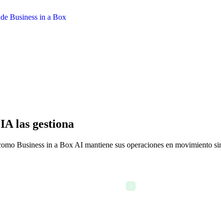
IA las gestiona
 es como Business in a Box AI mantiene sus operaciones en movimiento si
Los disparadores de flujo de
mpilación manual
✓
recurrentes del día