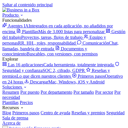
Saltar al contenido principal
Producto
Funcionalidades
Agentes IA
Integrados en cada aplicación, no añadidos por
encima
Plantillas
Más de 3.000 listas para personalizar
Gestión
del trabajo
Proyectos, tareas, flujos de trabajo
Equipo y
personas
RR. HH., roles, responsabilidad
Comunicación
Chat,
llamadas, bandeja de entrada
Documentos y
conocimiento
Buscables, con versiones, con permisos
Explorar
Las 16 aplicaciones
Cada herramienta, totalmente integrada
Seguridad y confianza
SOC 2, cifrado, GDPR
Reseñas y
premios
Lo que dicen nuestros clientes
Primeros pasos
Operativo
en 24 horas
Descargar
Mac, Windows, iOS y Android
Soluciones
Resumen
Por puesto
Por departamento
Por tamaño
Por sector
Por
necesidad
Plantillas
Precios
Recursos
Blog
Primeros pasos
Centro de ayuda
Reseñas y premios
Seguridad
Sala de prensa
Acerca de