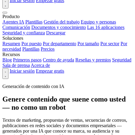
Iniciar sesión
Empezar gratis
Producto
Agentes IA
Plantillas
Gestión del trabajo
Equipo y personas
Comunicación
Documentos y conocimiento
Las 16 aplicaciones
Seguridad y confianza
Descargar
Soluciones
Resumen
Por puesto
Por departamento
Por tamaño
Por sector
Por
necesidad
Plantillas
Precios
Recursos
Blog
Primeros pasos
Centro de ayuda
Reseñas y premios
Seguridad
Sala de prensa
Acerca de
Iniciar sesión
Empezar gratis
Generación de contenido con IA
Genere contenido que suene como usted
— no como un robot
Textos de marketing, propuestas de ventas, secuencias de correos,
publicaciones en redes sociales y documentos empresariales —
generados por una IA que conoce su marca, su audiencia y su