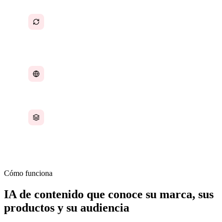
Los ciclos de revisión constantes entre el
resultado de la IA y el contenido utilizable
hacen perder tiempo
El contenido debe ser coherente en todos los
formatos, canales y campañas
Las propuestas y los documentos de ventas
deben personalizarse a escala sin que cada uno
lleve horas
Cómo funciona
IA de contenido que conoce su marca, sus
productos y su audiencia