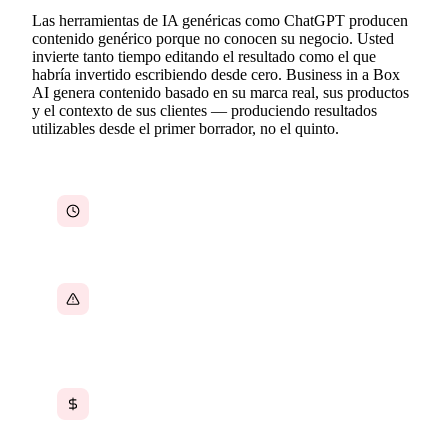
Las herramientas de IA genéricas como ChatGPT producen
contenido genérico porque no conocen su negocio. Usted
invierte tanto tiempo editando el resultado como el que
habría invertido escribiendo desde cero. Business in a Box
AI genera contenido basado en su marca real, sus productos
y el contexto de sus clientes — produciendo resultados
utilizables desde el primer borrador, no el quinto.
La producción de contenido consume horas que
su equipo no tiene
El resultado de la IA genérica no refleja la voz
de su marca ni las particularidades de su
negocio
Los redactores freelance y las agencias son
costosos y lentos